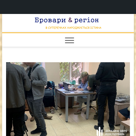
Перейти
Брова
к
В СУПЕРЕЧКАХ
НАРОДЖУЄТЬСЯ
содержимому
ІСТИНА
& регі