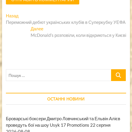
Навигация
Предыдущая
Назад
запись:
Переможний дебют українських клубів в Суперкубку УЕФА
по
Следующая
Далее
записям
запись:
McDonald’s розповіли, коли відкриються у Києві
Пошук
…
ОСТАННІ НОВИНИ
Броварські боксери Дмитро Ловчинський та Ельвін Алієв
проведуть бої на шоу Usyk 17 Promotions 22 серпня
2026-08-08