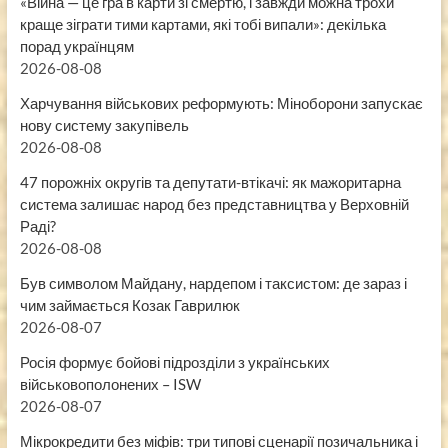
«Війна — це гра в карти зі смертю, і завжди можна трохи
краще зіграти тими картами, які тобі випали»: декілька
порад українцям
2026-08-08
Харчування військових реформують: Міноборони запускає
нову систему закупівель
2026-08-08
47 порожніх округів та депутати-втікачі: як мажоритарна
система залишає народ без представництва у Верховній
Раді?
2026-08-08
Був символом Майдану, нардепом і таксистом: де зараз і
чим займається Козак Гаврилюк
2026-08-07
Росія формує бойові підрозділи з українських
військовополонених – ISW
2026-08-07
Мікрокредити без міфів: три типові сценарії позичальника і