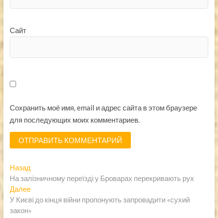
Сайт
Сохранить моё имя, email и адрес сайта в этом браузере
для последующих моих комментариев.
Навигация
Предыдущая
Назад
запись:
На залізничному переїзді у Броварах перекривають рух
по
Следующая
Далее
записям
запись:
У Києві до кінця війни пропонують запровадити «сухий
закон»