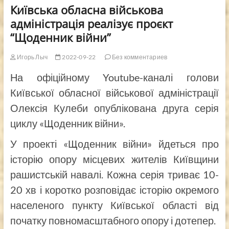
Київська обласна військова
адміністрація реалізує проєкт
“Щоденник війни”
Игорь Лыч
2022-09-22
Без комментариев
На офіційному Youtube-каналі голови
Київської обласної військової адміністрації
Олексія Кулеби опублікована друга серія
циклу «Щоденник війни».
У проекті «Щоденник війни» йдеться про
історію опору місцевих жителів Київщини
рашистській навалі. Кожна серія триває 10-
20 хв і коротко розповідає історію окремого
населеного пункту Київської області від
початку повномасштабного опору і дотепер.