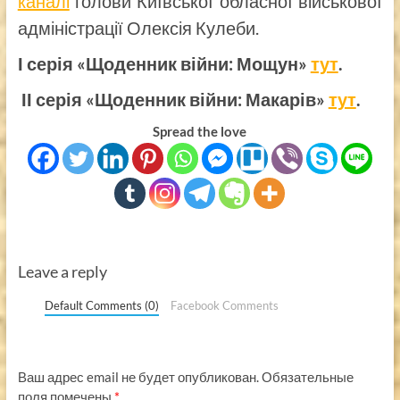
каналі
голови Київської обласної військової
адміністрації Олексія Кулеби.
І серія «Щоденник війни: Мощун»
тут
.
ІІ серія «Щоденник війни: Макарів»
тут
.
Spread the love
Leave a reply
Default Comments (0)
Facebook Comments
Ваш адрес email не будет опубликован.
Обязательные
поля помечены
*