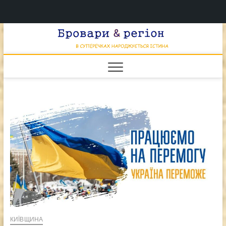
Перейти
Брова
к
В СУПЕРЕЧКАХ
НАРОДЖУЄТЬСЯ
содержимому
ІСТИНА
& регі
КИЇВЩИНА