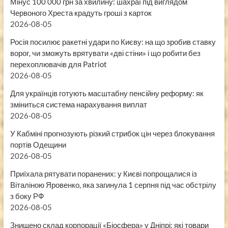
Мінус 100 000 грн за хвилину: шахраї під виглядом
Червоного Хреста крадуть гроші з карток
2026-08-05
Росія посилює ракетні удари по Києву: на що зробив ставку
ворог, чи зможуть врятувати «дві стіни» і що робити без
перехоплювачів для Patriot
2026-08-05
Для українців готують масштабну пенсійну реформу: як
зміниться система нарахування виплат
2026-08-05
У Кабміні прогнозують різкий стрибок цін через блокування
портів Одещини
2026-08-05
Приїхала рятувати поранених: у Києві попрощалися із
Віталіною Яровенко, яка загинула 1 серпня під час обстрілу
з боку РФ
2026-08-05
Знищено склад корпорації «Біосфера» у Дніпрі: які товари