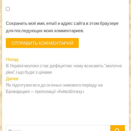
Сохранить моё имя, email и адрес сайта в этом браузере
для последующих моих комментариев.
Навигация
Предыдущая
Назад
запись:
В Україні молоко стає дефіцитом: чому всихають “молочні
по
ріки“, і що буде з цінами
записям
Следующая
Далее
запись:
Як підготуватися до осінньо-зимового періоду на
Броварщині — пропозиції «Київоблгазу»
Пошук