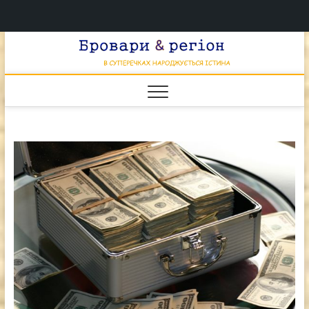
Перейти
Брова
к
В СУПЕРЕЧКАХ
НАРОДЖУЄТЬСЯ
содержимому
ІСТИНА
& регі