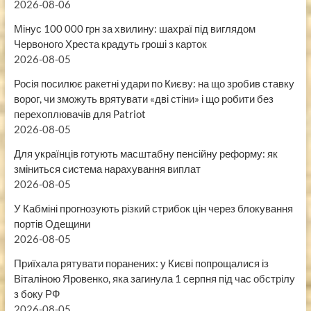
2026-08-06
Мінус 100 000 грн за хвилину: шахраї під виглядом
Червоного Хреста крадуть гроші з карток
2026-08-05
Росія посилює ракетні удари по Києву: на що зробив ставку
ворог, чи зможуть врятувати «дві стіни» і що робити без
перехоплювачів для Patriot
2026-08-05
Для українців готують масштабну пенсійну реформу: як
зміниться система нарахування виплат
2026-08-05
У Кабміні прогнозують різкий стрибок цін через блокування
портів Одещини
2026-08-05
Приїхала рятувати поранених: у Києві попрощалися із
Віталіною Яровенко, яка загинула 1 серпня під час обстрілу
з боку РФ
2026-08-05