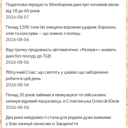
Податкова передасть Міноборони дані про чоловіків віком
від 18 до 60 років
2026-08-07
Понад 1200 тонн їжі знищено ворожим ударом: борошно,
олія та консерви — що зникне з полиць
2026-08-06
Відстрочку продовжать автоматично: «Резерв+» оновить
дані без походу до ТЦК
2026-08-06
Яблучний Спас: що святять у церкві і що заборонено
робити в цей день
2026-08-06
Понад 20 років займався евакуацією тіл військових:
загинув відомий пошуковець зі Слов’янська Олексій Юков
2026-08-06
Два роки невідомості стали для родини дуже важкими:
у бою загинув захисник із Закарпаття