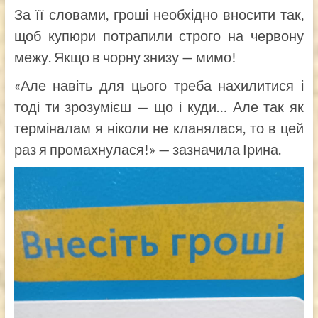
За її словами, гроші необхідно вносити так,
щоб купюри потрапили строго на червону
межу. Якщо в чорну знизу — мимо!
«Але навіть для цього треба нахилитися і
тоді ти зрозумієш — що і куди… Але так як
терміналам я ніколи не кланялася, то в цей
раз я промахнулася!» — зазначила Ірина.