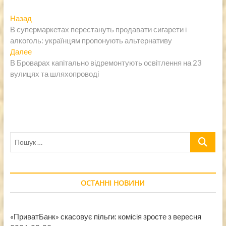
Навигация
Предыдущая
Назад
запись:
В супермаркетах перестануть продавати сигарети і
по
алкоголь: українцям пропонують альтернативу
записям
Следующая
Далее
запись:
В Броварах капітально відремонтують освітлення на 23
вулицях та шляхопроводі
Пошук
…
ОСТАННІ НОВИНИ
«ПриватБанк» скасовує пільги: комісія зросте з вересня