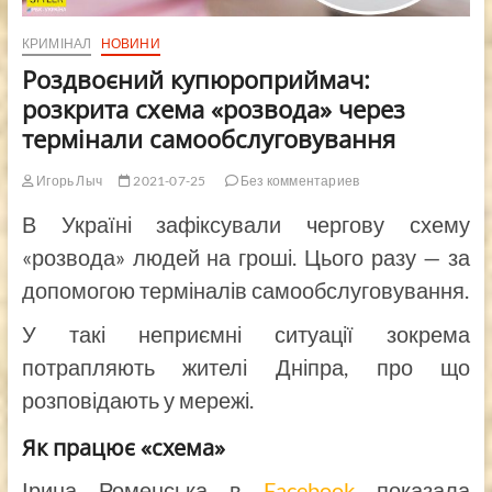
КРИМІНАЛ
НОВИНИ
Роздвоєний купюроприймач:
розкрита схема «розвода» через
термінали самообслуговування
Игорь Лыч
2021-07-25
Без комментариев
В Україні зафіксували чергову схему
«розвода» людей на гроші. Цього разу — за
допомогою терміналів самообслуговування.
У такі неприємні ситуації зокрема
потрапляють жителі Дніпра, про що
розповідають у мережі.
Як працює «схема»
Ірина Роменська в
Facebook
показала