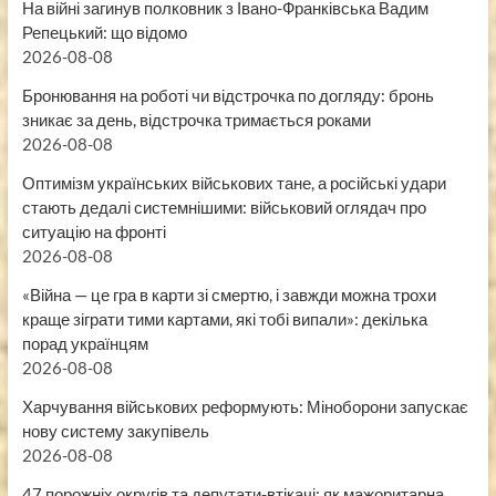
На війні загинув полковник з Івано-Франківська Вадим
Репецький: що відомо
2026-08-08
Бронювання на роботі чи відстрочка по догляду: бронь
зникає за день, відстрочка тримається роками
2026-08-08
Оптимізм українських військових тане, а російські удари
стають дедалі системнішими: військовий оглядач про
ситуацію на фронті
2026-08-08
«Війна — це гра в карти зі смертю, і завжди можна трохи
краще зіграти тими картами, які тобі випали»: декілька
порад українцям
2026-08-08
Харчування військових реформують: Міноборони запускає
нову систему закупівель
2026-08-08
47 порожніх округів та депутати-втікачі: як мажоритарна