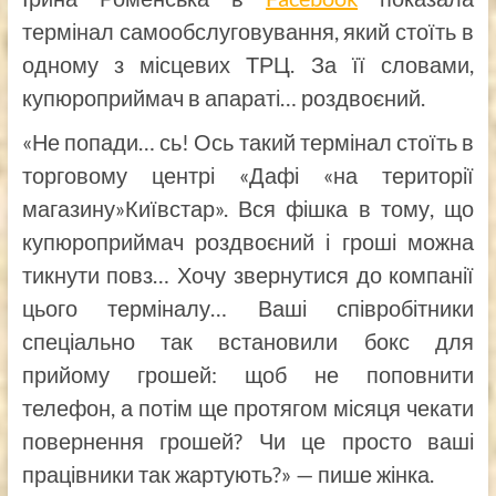
термінал самообслуговування, який стоїть в
одному з місцевих ТРЦ. За її словами,
купюроприймач в апараті… роздвоєний.
«Не попади… сь! Ось такий термінал стоїть в
торговому центрі «Дафі «на території
магазину»Київстар». Вся фішка в тому, що
купюроприймач роздвоєний і гроші можна
тикнути повз… Хочу звернутися до компанії
цього терміналу… Ваші співробітники
спеціально так встановили бокс для
прийому грошей: щоб не поповнити
телефон, а потім ще протягом місяця чекати
повернення грошей? Чи це просто ваші
працівники так жартують?» — пише жінка.