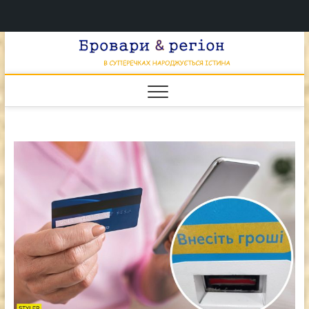
Перейти
Брова
к
В СУПЕРЕЧКАХ
НАРОДЖУЄТЬСЯ
содержимому
ІСТИНА
& регі