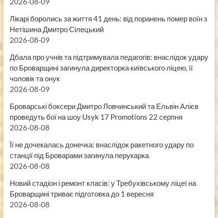
2026-08-09
Лікарі боролись за життя 41 день: від поранень помер воїн з
Нетішина Дмитро Сілецький
2026-08-09
Дбала про учнів та підтримувала педагогів: внаслідок удару
по Броварщині загинула директорка київського ліцею, її
чоловік та онук
2026-08-09
Броварські боксери Дмитро Ловчинський та Ельвін Алієв
проведуть бої на шоу Usyk 17 Promotions 22 серпня
2026-08-08
Її не дочекалась донечка: внаслідок ракетного удару по
станції під Броварами загинула перукарка
2026-08-08
Новий стадіон і ремонт класів: у Требухівському ліцеї на
Броварщині триває підготовка до 1 вересня
2026-08-08