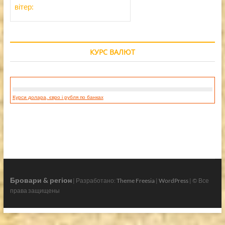
вітер:
КУРС ВАЛЮТ
Курси долара, євро і рубля по банках
Бровари & регіон
| Разработано:
Theme Freesia
|
WordPress
| © Все
права защищены