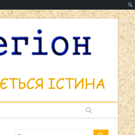
Бров
В СУПЕРЕЧКАХ
НАРОДЖУЄТЬС
ІСТИНА
& рег
Пошук