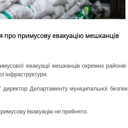
я про примусову евакуацію мешканців
имусової евакуації мешканців окремих районів
ої інфраструктури.
” директор Департаменту муніципальної безпек
примусову евакуацію не прийнято.