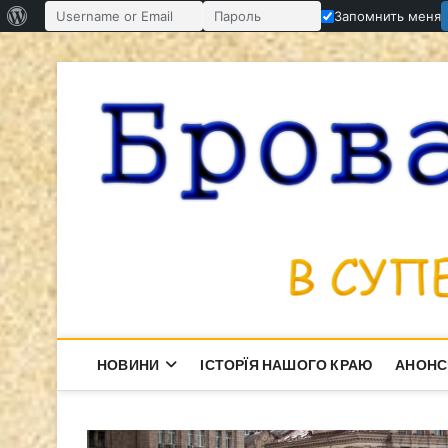
О
Запомнить меня
Имя пользователя или email
Пароль
WordPress
Перейти
к
содержимому
НОВИНИ
ІСТОРЇЯ НАШОГО КРАЮ
АНОНС