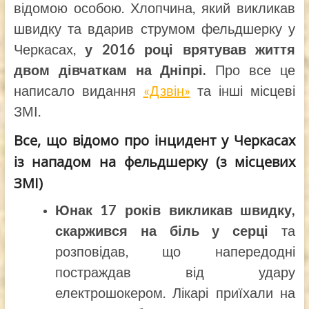
відомою особою. Хлопчина, який викликав
швидку та вдарив струмом фельдшерку у
Черкасах,
у 2016 році врятував життя
двом дівчаткам на Дніпрі.
Про все це
написало видання
«Дзвін»
та інші місцеві
ЗМІ.
Все, що відомо про інцидент у Черкасах
із нападом на фельдшерку (з місцевих
ЗМІ)
Юнак 17 років викликав швидку,
скаржився на біль у серці
та
розповідав, що напередодні
постраждав від удару
електрошокером. Лікарі приїхали на