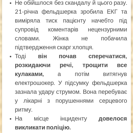
Не обійшлося без скандалу й цього разу.
21-річна фельдшерка зробила ЕКГ та
виміряла тиск пацієнту начебто під
супровід коментарів нецензурними
словами. Жінка не побачила
підтвердження скарг хлопця.
Тоді
він почав сперечатися,
розкидаючи речі, трощити все
кулаками,
а потім витягнув
електрошокер. У підсумку фельдшерка
зазнала удару струмом. Вона перебуває
у лікарні з порушеннями серцевого
ритму.
На місце інциденту
довелося
викликати поліцію.