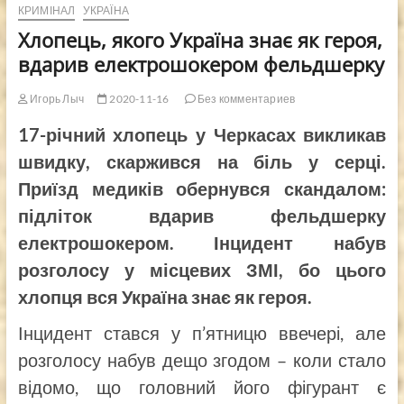
КРИМІНАЛ
УКРАЇНА
Хлопець, якого Україна знає як героя,
вдарив електрошокером фельдшерку
Игорь Лыч
2020-11-16
Без комментариев
17-річний хлопець у Черкасах викликав
швидку, скаржився на біль у серці.
Приїзд медиків обернувся скандалом:
підліток вдарив фельдшерку
електрошокером. Інцидент набув
розголосу у місцевих ЗМІ, бо цього
хлопця вся Україна знає як героя.
Інцидент стався у п’ятницю ввечері, але
розголосу набув дещо згодом – коли стало
відомо, що головний його фігурант є