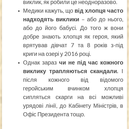
виклик, як робили це неодноразово.
Медики кажуть, що
від хлопця часто
надходять виклики
– або до нього,
або до його бабусі. До того ж вони
добре знають хлопця як героя, який
врятував дівчат 7 та 8 років з-під
криги на озері у 2016 році.
Однак зараз
чи не під час кожного
виклику трапляються скандали.
І
після кожного від відомого
геройським вчинком хлопця
сипляться скарги на всі можливі
урядові лінії, до Кабінету Міністрів, в
Офіс Президента тощо.