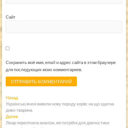
Сайт
Сохранить моё имя, email и адрес сайта в этом браузере
для последующих моих комментариев.
Навигация
Предыдущая
Назад
запись:
Українські вчені вивели нову породу корів: на що здатна
по
диво-тварина
записям
Следующая
Далее
запись:
Лікар перелічила аналізи, які потрібні для діагностики