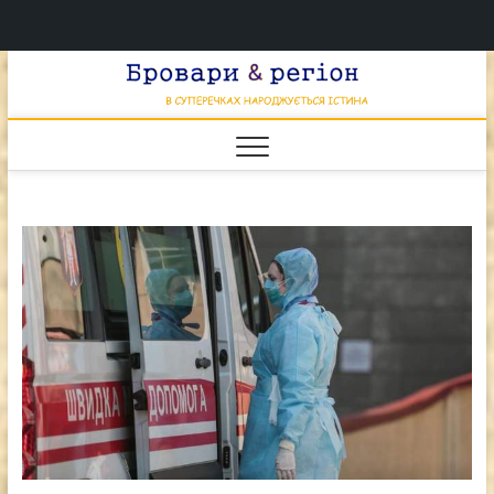
Перейти
Брова
к
В СУПЕРЕЧКАХ
НАРОДЖУЄТЬСЯ
содержимому
ІСТИНА
& регі