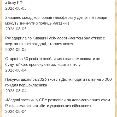
з боку РФ
2026-08-05
Знищено склад корпорації «Біосфера» у Дніпрі: які товари
можуть зникнути з полиць магазинів
2026-08-05
РФ вдарила по Київщині усім асортиментом балістики: є
жертва та постраждалі, сталися пожежі
2026-08-05
Старші за 50 років і з особливим нюансом воювати не
будуть? Кого пропонують залишити в тилу
2026-08-04
Пакунок школяра 2026 знову в Дії: як подати заяву на 5 000
грн для першокласника
2026-08-04
«Медові пастки»: у СБУ розповіли, за допомогою яких схем
Росія намагається вбити українських військових
2026-08-04