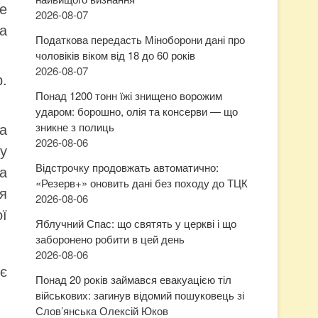
е
2026-08-07
а
Податкова передасть Міноборони дані про
чоловіків віком від 18 до 60 років
2026-08-07
.
Понад 1200 тонн їжі знищено ворожим
ударом: борошно, олія та консерви — що
а
зникне з полиць
2026-08-06
у
Відстрочку продовжать автоматично:
а
«Резерв+» оновить дані без походу до ТЦК
я
2026-08-06
ї
Яблучний Спас: що святять у церкві і що
заборонено робити в цей день
2026-08-06
є
Понад 20 років займався евакуацією тіл
військових: загинув відомий пошуковець зі
Слов’янська Олексій Юков