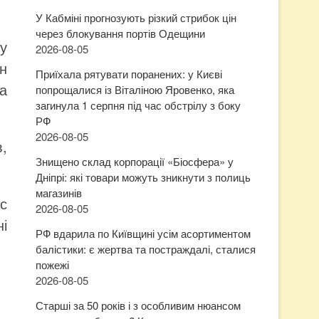
У Кабміні прогнозують різкий стрибок цін
через блокування портів Одещини
у
2026-08-05
ін
Приїхала рятувати поранених: у Києві
на
попрощалися із Віталіною Яровенко, яка
загинула 1 серпня під час обстрілу з боку
РФ
2026-08-05
в,
Знищено склад корпорації «Біосфера» у
Дніпрі: які товари можуть зникнути з полиць
магазинів
с
2026-08-05
і
РФ вдарила по Київщині усім асортиментом
балістики: є жертва та постраждалі, сталися
пожежі
2026-08-05
Старші за 50 років і з особливим нюансом