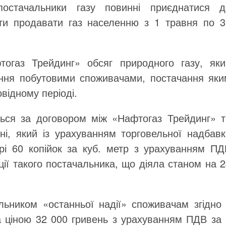
остачальники газу повинні приєднатися д
ти продавати газ населенню з 1 травня по 3
огаз Трейдинг» обсяг природного газу, яки
ання побутовими споживачами, постачання яки
відному періоді.
ться за договором між «Нафтогаз Трейдинг» т
ні, який із урахуванням торговельної надбавк
ірі 60 копійок за куб. метр з урахуванням ПД
ції такого постачальника, що діяла станом на 
льником «останньої надії» споживачам згідно 
а ціною 32 000 гривень з урахуванням ПДВ за 