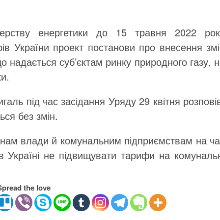
терству енергетики до 15 травня 2022 рок
трів України проект постанови про внесення зм
о надається суб’єктам ринку природного газу, 
и.
аль під час засідання Уряду 29 квітня розпові
ся без змін.
анам влади й комунальним підприємствам на ча
 в Україні не підвищувати тарифи на комунальн
Spread the love