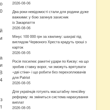
о
2026-08-06
0
Два роки невідомості стали для родини дуже
важкими: у бою загинув захисник
із Закарпаття
2026-08-06
й
Мінус 100 000 грн за хвилину: шахраї під
м
виглядом Червоного Хреста крадуть гроші з
карток
2026-08-05
а
Росія посилює ракетні удари по Києву: на що
и
зробив ставку ворог, чи зможуть врятувати
В
«дві стіни» і що робити без перехоплювачів
для Patriot
24
2026-08-05
Для українців готують масштабну пенсійну
реформу: як зміниться система нарахування
з
виплат
1
2026-08-05