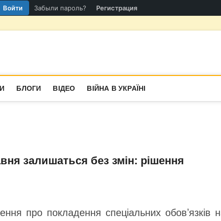
Войти
Забыли пароль?
Регистрация
гіон
СТИНА
И
БЛОГИ
ВІДЕО
ВІЙНА В УКРАЇНІ
равня залишаться без змін: рішення
ження про покладення спеціальних обов’язків 