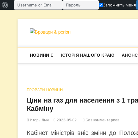
О
Запомнить меня
Имя пользователя или email
Пароль
WordPress
Перейти
к
содержимому
Бровари & ре
В СУПЕРЕЧКАХ НАРОДЖУЄТЬСЯ І
НОВИНИ
ІСТОРЇЯ НАШОГО КРАЮ
АНОНС
БРОВАРИ НОВИНИ
Ціни на газ для населення з 1 т
Кабміну
Игорь Лыч
2022-05-02
Без комментариев
Кабінет міністрів вніс зміни до Поло