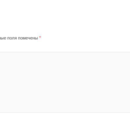
ные поля помечены
*