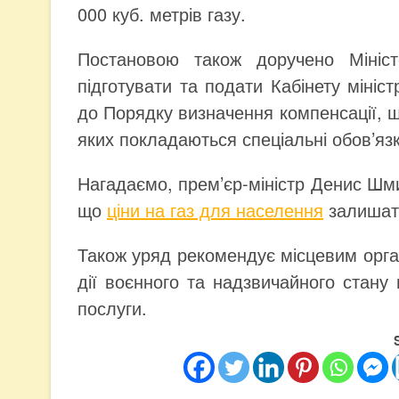
000 куб. метрів газу.
Постановою також доручено Мініс
підготувати та подати Кабінету мініс
до Порядку визначення компенсації, щ
яких покладаються спеціальні обов’язк
Нагадаємо, прем’єр-міністр Денис Шмиг
що
ціни на газ для населення
залишать
Також уряд рекомендує місцевим орг
дії воєнного та надзвичайного стану
послуги.