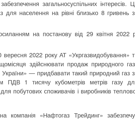
 забезпечення загальносуспільних інтересів. Ц
аз для населення на рівні близько 8 гривень з
силанням на постанову від 29 квітня 2022 р
30 вересня 2022 року АТ «Укргазвидобування» т
 щомісяця здійснювати продаж природного газ
 України» — придбавати такий природний газ з
м ПДВ 1 тисячу кубометрів метрів газу дл
для побутових споживачів і виробників теплово
а компанія «Нафтогаз Трейдинг» забезпечу