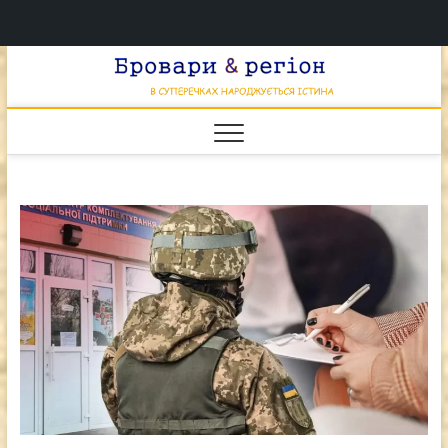
Перейти
Брова
к
В СУПЕРЕЧКАХ
НАРОДЖУЄТЬСЯ
содержимому
ІСТИНА
& регі