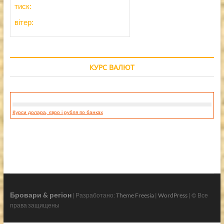
тиск:
вітер:
КУРС ВАЛЮТ
Курси долара, євро і рубля по банках
Бровари & регіон
| Разработано:
Theme Freesia
|
WordPress
| © Все
права защищены