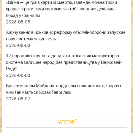
«Війна — це гра в карти зі смертю, і завжди можна трохи
краще зіграти тими картами, які тобі випали»: декілька
порад українцям
2026-08-08
Харчування військових реформують: Міноборони запускає
нову систему закупівель
2026-08-08
47 порожніх округів та депутати-втікачі: як мажоритарна
система залишає народ без представництва у Верховній
Раді?
2026-08-08
Був символом Майдану, нардепом і таксистом: де зараз і
чим займається Козак Гаврилюк
2026-08-07
КАТЕГОРІЇ