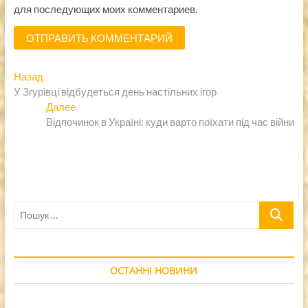
для последующих моих комментариев.
Навигация
Предыдущая
Назад
запись:
У Згурівці відбудеться день настільних ігор
по
Следующая
Далее
записям
запись:
Відпочинок в Україні: куди варто поїхати під час війни
Пошук
…
ОСТАННІ НОВИНИ