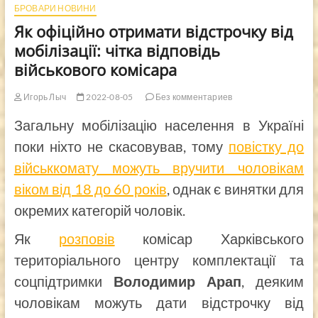
БРОВАРИ НОВИНИ
Як офіційно отримати відстрочку від
мобілізації: чітка відповідь
військового комісара
Игорь Лыч
2022-08-05
Без комментариев
Загальну мобілізацію населення в Україні
поки ніхто не скасовував, тому
повістку до
військкомату можуть вручити чоловікам
віком від 18 до 60 років
, однак є винятки для
окремих категорій чоловік.
Як
розповів
комісар Харківського
територіального центру комплектації та
соцпідтримки
Володимир Арап
, деяким
чоловікам можуть дати відстрочку від