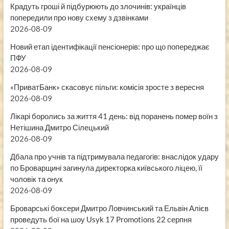
Крадуть гроші й підбурюють до злочинів: українців
попередили про нову схему з дзвінками
2026-08-09
Новий етап ідентифікації пенсіонерів: про що попереджає
ПФУ
2026-08-09
«ПриватБанк» скасовує пільги: комісія зросте з вересня
2026-08-09
Лікарі боролись за життя 41 день: від поранень помер воїн з
Нетішина Дмитро Сілецький
2026-08-09
Дбала про учнів та підтримувала педагогів: внаслідок удару
по Броварщині загинула директорка київського ліцею, її
чоловік та онук
2026-08-09
Броварські боксери Дмитро Ловчинський та Ельвін Алієв
проведуть бої на шоу Usyk 17 Promotions 22 серпня