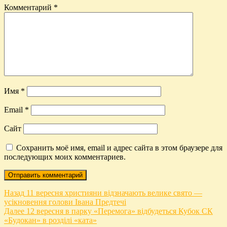
Комментарий
*
Имя
*
Email
*
Сайт
Сохранить моё имя, email и адрес сайта в этом браузере для
последующих моих комментариев.
Навигация
Предыдущая
Назад
11 вересня християни відзначають велике свято —
запись:
усікновення голови Івана Предтечі
по
Следующая
Далее
12 вересня в парку «Перемога» відбудеться Кубок СК
записям
запись:
«Будокан» в розділі «ката»