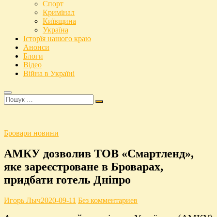
Спорт
Кримінал
Київщина
Україна
Історїя нашого краю
Анонси
Блоги
Відео
Війна в Україні
Пошук
…
Бровари новини
АМКУ дозволив ТОВ «Смартленд»,
яке зареєстроване в Броварах,
придбати готель Дніпро
Игорь Лыч
2020-09-11
Без комментариев