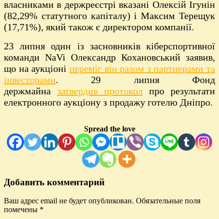
власниками в держреєстрі вказані Олексій Ігунін
(82,29% статутного капіталу) і Максим Терещук
(17,71%), який також є директором компанії.
23 липня один із засновників кіберспортивної
команди NaVi Олександр Кохановський заявив,
що на аукціоні
переміг він разом з партнерами та
інвесторами
. 29 липня Фонд
держмайна
затвердив протокол
про результати
електронного аукціону з продажу готелю Дніпро.
Spread the love
Добавить комментарий
Ваш адрес email не будет опубликован.
Обязательные поля
помечены
*