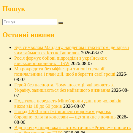
Пошук
Пошук
…
Останні новини
Був символом Майдану, нардепом і таксистом: де зараз і
чим займається Козак Гаврилюк
2026-08-07
Росія формує бойові підрозділи з українських
військовополонених – ISW
2026-08-07
Мікрокредити без міфів: три типові сценарії
позичальника і план дій, щоб вберегти свої гроші
2026-
08-07
Герой без паспорта. Чому іноземці, які воюють за
Україну, залишаються без найвищого визнання
2026-08-
07
Податкова передасть Міноборони дані про чоловіків
віком від 18 до 60 років
2026-08-07
Понад 1200 тонн їжі знищено ворожим ударом:
борошно, олія та консерви — що зникне з полиць
2026-
08-06
Відстрочку продовжать автоматично: «Резерв+» оновить
дані без походу до ТЦК
2026-08-06