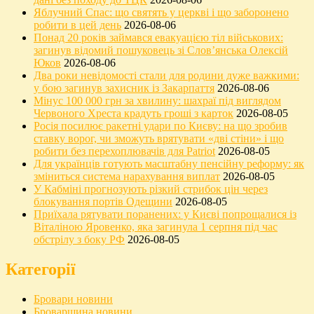
Яблучний Спас: що святять у церкві і що заборонено
робити в цей день
2026-08-06
Понад 20 років займався евакуацією тіл військових:
загинув відомий пошуковець зі Слов’янська Олексій
Юков
2026-08-06
Два роки невідомості стали для родини дуже важкими:
у бою загинув захисник із Закарпаття
2026-08-06
Мінус 100 000 грн за хвилину: шахраї під виглядом
Червоного Хреста крадуть гроші з карток
2026-08-05
Росія посилює ракетні удари по Києву: на що зробив
ставку ворог, чи зможуть врятувати «дві стіни» і що
робити без перехоплювачів для Patriot
2026-08-05
Для українців готують масштабну пенсійну реформу: як
зміниться система нарахування виплат
2026-08-05
У Кабміні прогнозують різкий стрибок цін через
блокування портів Одещини
2026-08-05
Приїхала рятувати поранених: у Києві попрощалися із
Віталіною Яровенко, яка загинула 1 серпня під час
обстрілу з боку РФ
2026-08-05
Категорії
Бровари новини
Броварщина новини