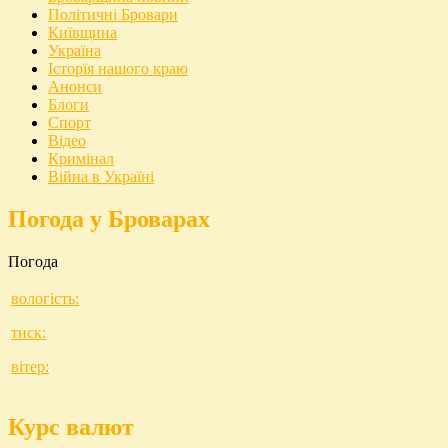
Політичні Бровари
Київщина
Україна
Історїя нашого краю
Анонси
Блоги
Спорт
Відео
Кримінал
Війна в Україні
Погода у Броварах
Погода
вологість:
тиск:
вітер:
Курс валют