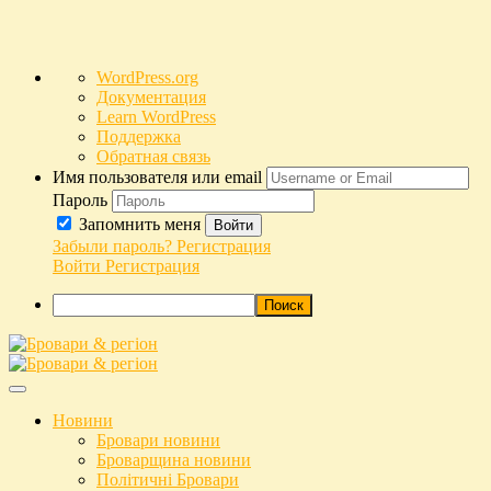
О
WordPress.org
WordPress
Документация
Learn WordPress
Поддержка
Обратная связь
Имя пользователя или email
Пароль
Запомнить меня
Войти
Забыли пароль?
Регистрация
Войти
Регистрация
Поиск
Перейти
к
В СУПЕРЕЧКАХ НАРОДЖУЄТЬСЯ ІСТИНА
содержимому
Бровари & регіон
Новини
Бровари новини
Броварщина новини
Політичні Бровари