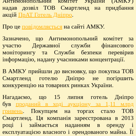
Антимонопольний комітет України (АМКУ)
надав дозвіл ТОВ Смартленд на придбання
акцій
ПрАТ Готель Дніпро
.
Про це
повідомляється
на сайті АМКУ.
Зазначено, що Антимонопольний комітет за
участю Державної служби фінансового
моніторингу та Служби безпеки перевірив
інформацію, надану учасниками концентрації.
В АМКУ прийшли до висновку, що покупка ТОВ
Смартленд готелю Дніпро не погіршить
конкуренцію на товарних ринках України.
Нагадаємо, що 15 липня готель Дніпро
був
проданий в ході аукціону за 1,11 млрд
гривень
. Покупцем на торгах стало ТОВ
Смартленд. Ця компанія зареєстрована в 2013
році і займається наданням в оренду і
експлуатацією власного і орендованого майна. Її