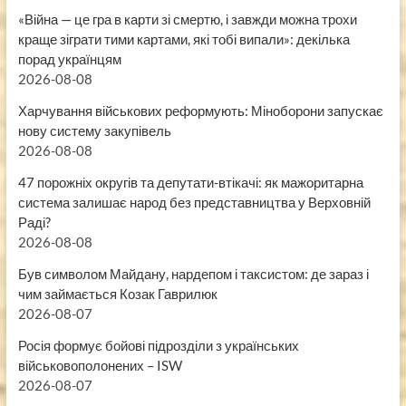
«Війна — це гра в карти зі смертю, і завжди можна трохи
краще зіграти тими картами, які тобі випали»: декілька
порад українцям
2026-08-08
Харчування військових реформують: Міноборони запускає
нову систему закупівель
2026-08-08
47 порожніх округів та депутати-втікачі: як мажоритарна
система залишає народ без представництва у Верховній
Раді?
2026-08-08
Був символом Майдану, нардепом і таксистом: де зараз і
чим займається Козак Гаврилюк
2026-08-07
Росія формує бойові підрозділи з українських
військовополонених – ISW
2026-08-07