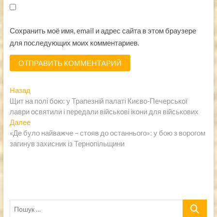
Сохранить моё имя, email и адрес сайта в этом браузере
для последующих моих комментариев.
Навигация
Предыдущая
Назад
запись:
Щит на полі бою: у Трапезній палаті Києво-Печерської
по
лаври освятили і передали військові ікони для військових
записям
Следующая
Далее
запись:
«Де було найважче – стояв до останнього»: у бою з ворогом
загинув захисник із Тернопільщини
Пошук
…