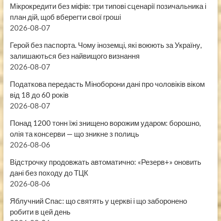
Мікрокредити без міфів: три типові сценарії позичальника і
план дій, щоб вберегти свої гроші
2026-08-07
Герой без паспорта. Чому іноземці, які воюють за Україну,
залишаються без найвищого визнання
2026-08-07
Податкова передасть Міноборони дані про чоловіків віком
від 18 до 60 років
2026-08-07
Понад 1200 тонн їжі знищено ворожим ударом: борошно,
олія та консерви — що зникне з полиць
2026-08-06
Відстрочку продовжать автоматично: «Резерв+» оновить
дані без походу до ТЦК
2026-08-06
Яблучний Спас: що святять у церкві і що заборонено
робити в цей день