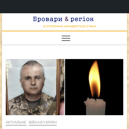
Перейти
Брова
к
В СУПЕРЕЧКАХ
НАРОДЖУЄТЬСЯ
содержимому
ІСТИНА
& регі
АКТУАЛЬНЕ
ВІЙНА В УКРАЇНІ