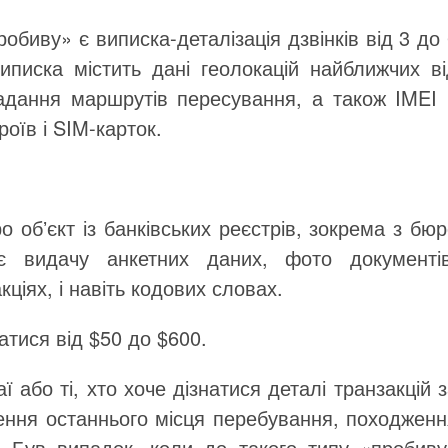
биву» є виписка-деталізація дзвінків від 3 до
иписка містить дані геолокацій найближчих ві
адання маршрутів пересування, а також IMEI 
оїв і SIM-карток.
 обʼєкт із банківських реєстрів, зокрема з бю
ає видачу анкетних даних, фото документів
кціях, і навіть кодових словах.
атися від $50 до $600.
або ті, хто хоче дізнатися деталі транзакцій 
ення останнього місця перебування, походженн
. Був випадок, коли до такого типу «пробиву