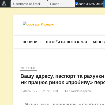
О
Запомнить меня
Имя пользователя или email
Пароль
WordPress
Перейти
к
содержимому
Бровари & ре
В СУПЕРЕЧКАХ НАРОДЖУЄТЬСЯ І
НОВИНИ
ІСТОРЇЯ НАШОГО КРАЮ
АНОНС
АКТУАЛЬНЕ
Вашу адресу, паспорт та рахунки 
Як працює ринок «пробиву» пер
Игорь Лыч
2022-01-31
Без комментариев
Якщо вас вирішили «пробити»,