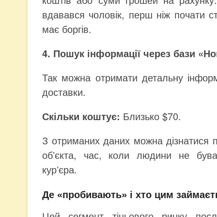
вдавався чоловік, перш ніж почати ст
має боргів.
4. Пошук інформації через бази «Н
Так можна отримати детальну інформ
доставки.
Скільки коштує:
Близько $70.
З отриманих даних можна дізнатися п
обʼєкта, час, коли людини не був
курʼєра.
Де «пробивають» і хто цим займаєт
Цей сегмент тіньового ринку посл