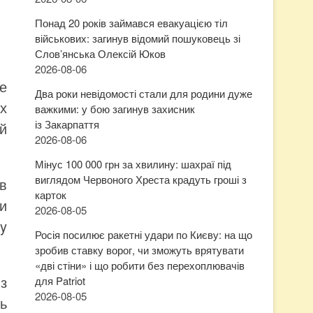
Понад 20 років займався евакуацією тіл
військових: загинув відомий пошуковець зі
Слов’янська Олексій Юков
2026-08-06
Це
Два роки невідомості стали для родини дуже
х
важкими: у бою загинув захисник
із Закарпаття
й
2026-08-06
Мінус 100 000 грн за хвилину: шахраї під
виглядом Червоного Хреста крадуть гроші з
ів
карток
и
2026-08-05
y
Росія посилює ракетні удари по Києву: на що
зробив ставку ворог, чи зможуть врятувати
«дві стіни» і що робити без перехоплювачів
 з
для Patriot
2026-08-05
ь