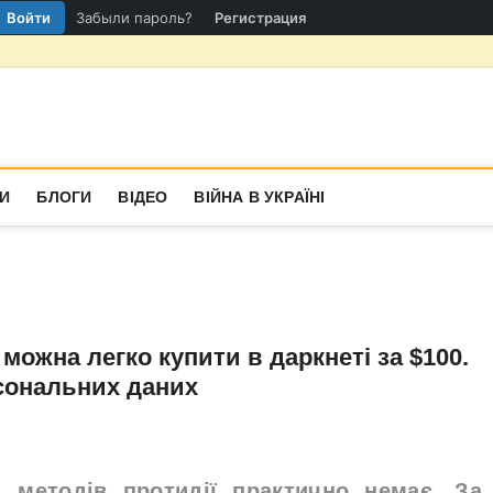
Войти
Забыли пароль?
Регистрация
гіон
СТИНА
И
БЛОГИ
ВІДЕО
ВІЙНА В УКРАЇНІ
можна легко купити в даркнеті за $100.
сональних даних
 методів протидії практично немає. За