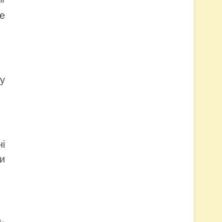
не
у
і
и
-