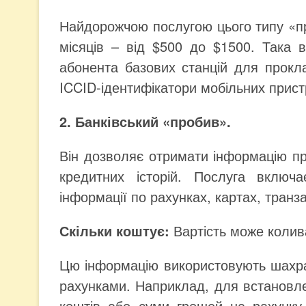
Найдорожчою послугою цього типу «про
місяців – від $500 до $1500. Така в
абонента базових станцій для прокл
ICCID-ідентифікатори мобільних пристр
2. Банківський «пробив».
Він дозволяє отримати інформацію про
кредитних історій. Послуга включ
інформації по рахунках, картах, транза
Скільки коштує:
Вартість може колив
Цю інформацію використовують шахраї 
рахунками. Наприклад, для встановл
коштів або суми грошей на рахунку