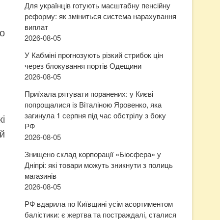
Для українців готують масштабну пенсійну
реформу: як зміниться система нарахування
виплат
о
2026-08-05
У Кабміні прогнозують різкий стрибок цін
через блокування портів Одещини
2026-08-05
Приїхала рятувати поранених: у Києві
попрощалися із Віталіною Яровенко, яка
загинула 1 серпня під час обстрілу з боку
і
РФ
й
2026-08-05
Знищено склад корпорації «Біосфера» у
Дніпрі: які товари можуть зникнути з полиць
магазинів
2026-08-05
РФ вдарила по Київщині усім асортиментом
балістики: є жертва та постраждалі, сталися