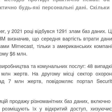
тично будь-які персональні дані. Скільки
ter, у 2021 році відбувся 1291 злам баз даних. 
BM визначив, що середня вартість втрати дани
ками Mimecast, тільки з американських компані
ьому $6 млн.
виробництва та комунальних послуг: 48 випадк
 млн жертв. На другому місці сектор охорон
ад 7 млн жертв, повідомляє портал Securit
ицій продажу різноманітних баз даних, включно
 розміщують їх у відкритий доступ, хизуючис