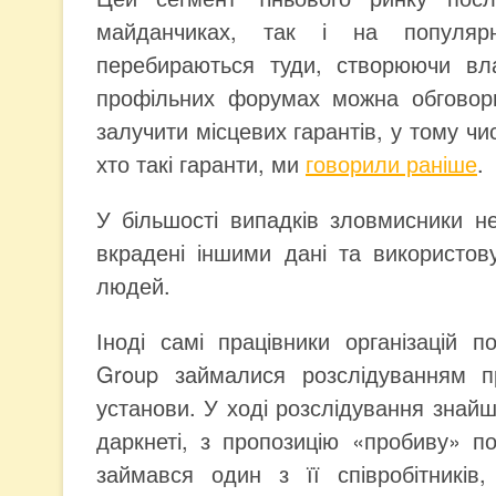
майданчиках, так і на популяр
перебираються туди, створюючи вл
профільних форумах можна обговорити
залучити місцевих гарантів, у тому чи
хто такі гаранти, ми
говорили раніше
.
У більшості випадків зловмисники н
вкрадені іншими дані та використов
людей.
Іноді самі працівники організацій
Group займалися розслідуванням п
установи. У ході розслідування знай
даркнеті, з пропозицію «пробиву» п
займався один з її співробітників