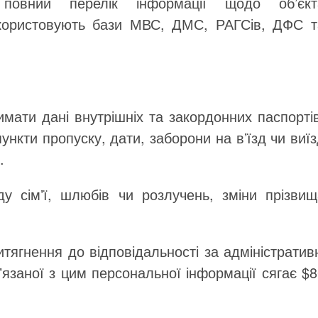
овний перелік інформації щодо обʼєкт
користовують бази МВС, ДМС, РАГСів, ДФС т
мати дані внутрішніх та закордонних паспорті
нкти пропуску, дати, заборони на вʼїзд чи виї
0.
у сімʼї, шлюбів чи розлучень, зміни прізвищ
итягнення до відповідальності за адміністратив
язаної з цим персональної інформації сягає $