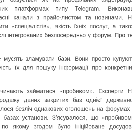
них платформах типу Telegram. Виконавц
асні канали з прайс-листом та новинами. Н
 «спеціалістів», якість їхніх послуг, а тако
слі інтегрованих безпосередньо у форум. Про т
е мусять зламувати бази. Вони просто купуют
ують їх для пошуку інформації про конкретни
 починають займатися «пробивом». Експерти F
родажу даних закритих баз однієї державно
шлося безліч однакових оголошень на форумах 
о базах установи. З’ясувалося, що «пробивом
, по якому згодом було ініційоване досудов