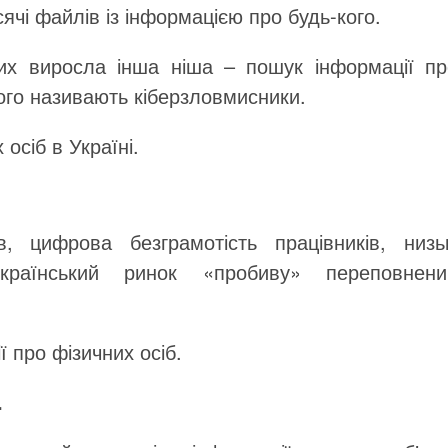
сячі файлів із інформацією про будь-кого.
них виросла інша ніша – пошук інформації пр
його називають кіберзловмисники.
осіб в Україні.
, цифрова безграмотість працівників, низьк
раїнський ринок «пробиву» переповнени
 про фізичних осіб.
.