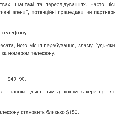
твах, шантажі та переслідуваннях. Часто ціє
вні агенції, потенційні працедавці чи партнер
о телефону.
сата, його місця перебування, зламу будь-яки
ії за номером телефону.
а — $40–90.
а останнім здійсненим дзвінком хакери просят
елефону становить близько $150.