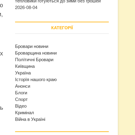
тепловики готуються до зими без грошей
ю
2026-08-04
и,
КАТЕГОРІЇ
Бровари новини
х
Броварщина новини
Політичні Бровари
Київщина
Україна
Історїя нашого краю
Анонси
Блоги
Спорт
Відео
ь
Кримінал
Війна в Україні