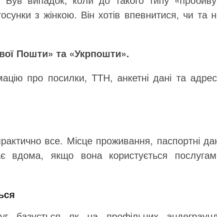
осунки з жінкою. Він хотів впевнитися, чи та 
ової Пошти» та «Укрпошти».
ацію про посилки, ТТН, анкетні дані та адрес
рактично все. Місце проживання, паспортні дан
ає вдома, якщо вона користується послугам
ься
уг базується як на профільних андеграунд