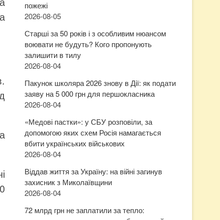
а
пожежі
а
2026-08-05
Старші за 50 років і з особливим нюансом
воювати не будуть? Кого пропонують
залишити в тилу
2026-08-04
в.
Пакунок школяра 2026 знову в Дії: як подати
зд
заяву на 5 000 грн для першокласника
2026-08-04
«Медові пастки»: у СБУ розповіли, за
а
допомогою яких схем Росія намагається
вбити українських військових
2026-08-04
Віддав життя за Україну: на війні загинув
ні
захисник з Миколаївщини
80
2026-08-04
72 млрд грн не заплатили за тепло: