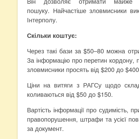
Він дозволяє отримати майже п
пошуку. Найчастіше зловмисники ви
Інтерполу.
Скільки коштує:
Через такі бази за $50–80 можна отри
За інформацію про перетин кордону, пу
зловмисники просять від $200 до $40
Ціни на витяги з РАГСу щодо склад
коливаються від $50 до $150.
Вартість інформації про судимість, пр
правопорушення, штрафи та усієї повʼ
за документ.