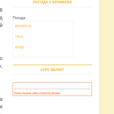
ПОГОДА У БРОВАРАХ
 6
д
Погода
й
вологість:
тиск:
вітер:
ро
,
КУРС ВАЛЮТ
Курси долара, євро і рубля по банках
за
я
»