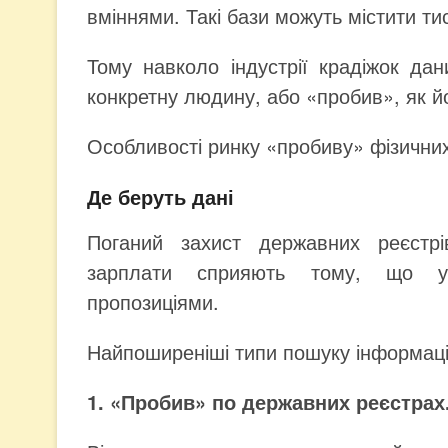
вміннями. Такі бази можуть містити ти
Тому навколо індустрії крадіжок да
конкретну людину, або «пробив», як 
Особливості ринку «пробиву» фізичних 
Де беруть дані
Поганий захист державних реєстрів
зарплати сприяють тому, що ук
пропозиціями.
Найпоширеніші типи пошуку інформації
1. «Пробив» по державних реєстрах