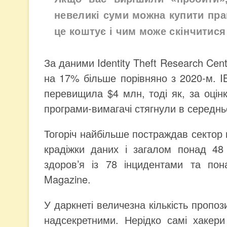
невеликі суми можна купити прак
це коштує і чим може скінчитися
За даними Identity Theft Research Cen
на 17% більше порівняно з 2020-м. I
перевищила $4 млн, тоді як, за оцін
програми-вимагачі стягнули в середн
Тогоріч найбільше постраждав сектор 
крадіжки даних і загалом понад 48
здоров’я із 78 інцидентами та пон
Magazine.
У даркнеті величезна кількість пропоз
надсекретними. Нерідко самі хакери