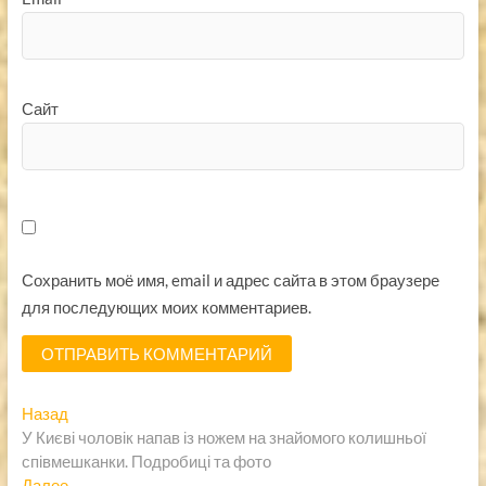
Сайт
Сохранить моё имя, email и адрес сайта в этом браузере
для последующих моих комментариев.
Навигация
Предыдущая
Назад
запись:
У Києві чоловік напав із ножем на знайомого колишньої
по
співмешканки. Подробиці та фото
Следующая
Далее