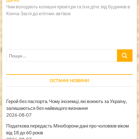
записям
запись:
Чим володіють колишні прем’єри та їхні діти: від будинків в
Конча-Заспі до елітних автівок
Пошук
…
ОСТАННІ НОВИНИ
Герой без паспорта. Чому іноземці, які воюють за Україну,
залишаються без найвищого визнання
2026-08-07
Податкова передасть Міноборони дані про чоловіків віком
від 18 до 60 років