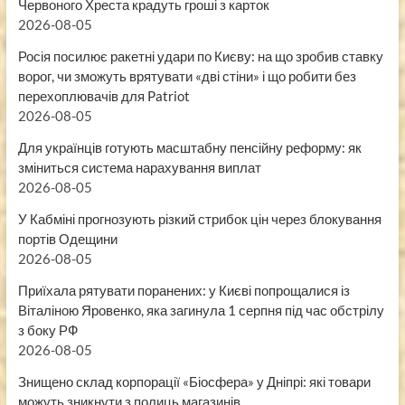
Червоного Хреста крадуть гроші з карток
2026-08-05
Росія посилює ракетні удари по Києву: на що зробив ставку
ворог, чи зможуть врятувати «дві стіни» і що робити без
перехоплювачів для Patriot
2026-08-05
Для українців готують масштабну пенсійну реформу: як
зміниться система нарахування виплат
2026-08-05
У Кабміні прогнозують різкий стрибок цін через блокування
портів Одещини
2026-08-05
Приїхала рятувати поранених: у Києві попрощалися із
Віталіною Яровенко, яка загинула 1 серпня під час обстрілу
з боку РФ
2026-08-05
Знищено склад корпорації «Біосфера» у Дніпрі: які товари
можуть зникнути з полиць магазинів