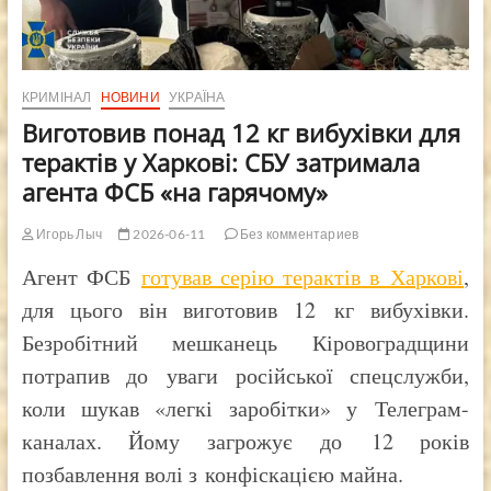
КРИМІНАЛ
НОВИНИ
УКРАЇНА
Виготовив понад 12 кг вибухівки для
терактів у Харкові: СБУ затримала
агента ФСБ «на гарячому»
Игорь Лыч
2026-06-11
Без комментариев
Агент ФСБ
готував серію терактів в Харкові
,
для цього він виготовив 12 кг вибухівки.
Безробітний мешканець Кіровоградщини
потрапив до уваги російської спецслужби,
коли шукав «легкі заробітки» у Телеграм-
каналах. Йому загрожує до 12 років
позбавлення волі з конфіскацією майна.