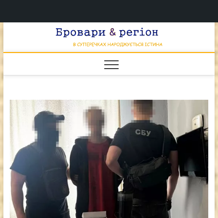
Перейти
Брова
к
В СУПЕРЕЧКАХ
НАРОДЖУЄТЬСЯ
содержимому
ІСТИНА
& регі