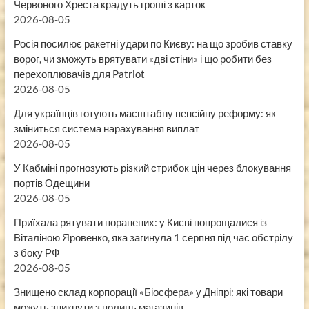
Червоного Хреста крадуть гроші з карток
2026-08-05
Росія посилює ракетні удари по Києву: на що зробив ставку
ворог, чи зможуть врятувати «дві стіни» і що робити без
перехоплювачів для Patriot
2026-08-05
Для українців готують масштабну пенсійну реформу: як
зміниться система нарахування виплат
2026-08-05
У Кабміні прогнозують різкий стрибок цін через блокування
портів Одещини
2026-08-05
Приїхала рятувати поранених: у Києві попрощалися із
Віталіною Яровенко, яка загинула 1 серпня під час обстрілу
з боку РФ
2026-08-05
Знищено склад корпорації «Біосфера» у Дніпрі: які товари
можуть зникнути з полиць магазинів