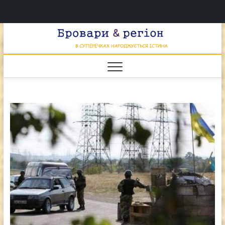
Перейти
Брова
к
В СУПЕРЕЧКАХ
НАРОДЖУЄТЬСЯ
содержимому
ІСТИНА
& регі