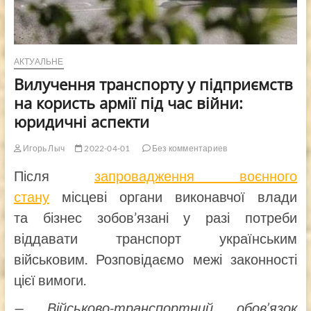
АКТУАЛЬНЕ
Вилучення транспорту у підприємств
на користь армії під час війни:
юридичні аспекти
Игорь Лыч
2022-04-01
Без комментариев
Після
запровадження воєнного
стану
місцеві органи виконавчої влади
та бізнес зобов’язані у разі потреби
віддавати транспорт українським
військовим. Розповідаємо межі законності
цієї вимоги.
— Військово-транспортний обов’язок