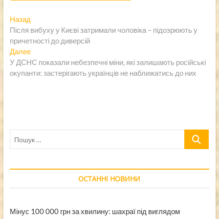
Навигация
Предыдущая
Назад
запись:
Після вибуху у Києві затримали чоловіка – підозрюють у
по
причетності до диверсій
записям
Следующая
Далее
запись:
У ДСНС показали небезпечні міни, які залишають російські
окупанти: застерігають українців не наближатись до них
Пошук
…
ОСТАННІ НОВИНИ
Мінус 100 000 грн за хвилину: шахраї під виглядом