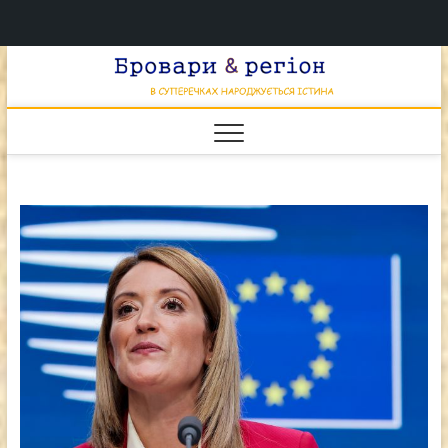
Перейти
Брова
к
В СУПЕРЕЧКАХ
НАРОДЖУЄТЬСЯ
содержимому
ІСТИНА
& регі