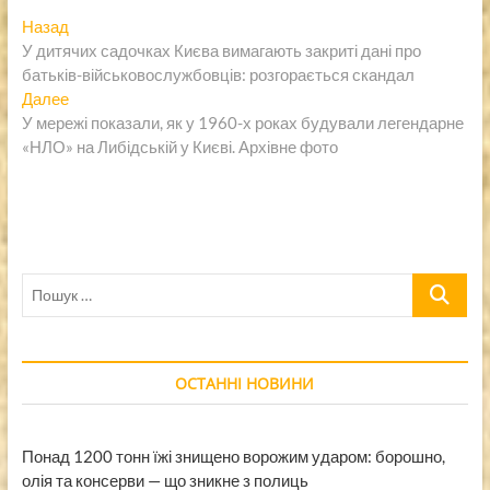
Навигация
Предыдущая
Назад
запись:
У дитячих садочках Києва вимагають закриті дані про
по
батьків-військовослужбовців: розгорається скандал
записям
Следующая
Далее
запись:
У мережі показали, як у 1960-х роках будували легендарне
«НЛО» на Либідській у Києві. Архівне фото
Пошук
…
ОСТАННІ НОВИНИ
Понад 1200 тонн їжі знищено ворожим ударом: борошно,
олія та консерви — що зникне з полиць