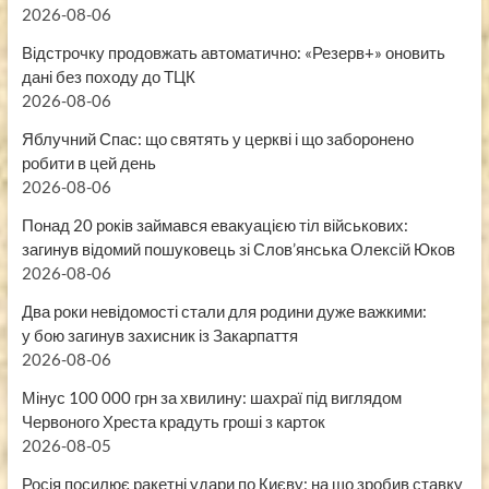
2026-08-06
Відстрочку продовжать автоматично: «Резерв+» оновить
дані без походу до ТЦК
2026-08-06
Яблучний Спас: що святять у церкві і що заборонено
робити в цей день
2026-08-06
Понад 20 років займався евакуацією тіл військових:
загинув відомий пошуковець зі Слов’янська Олексій Юков
2026-08-06
Два роки невідомості стали для родини дуже важкими:
у бою загинув захисник із Закарпаття
2026-08-06
Мінус 100 000 грн за хвилину: шахраї під виглядом
Червоного Хреста крадуть гроші з карток
2026-08-05
Росія посилює ракетні удари по Києву: на що зробив ставку