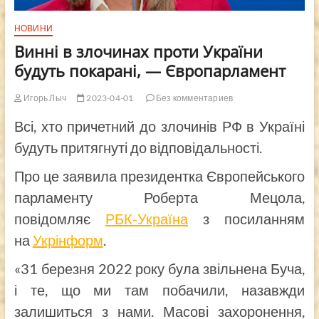
НОВИНИ
Винні в злочинах проти України
будуть покарані, — Європарламент
Игорь Лыч
2023-04-01
Без комментариев
Всі, хто причетний до злочинів РФ в Україні
будуть притягнуті до відповідальності.
Про це заявила президентка Європейського
парламенту Роберта Мецола,
повідомляє
РБК-Україна
з посиланням
на
Укрінформ
.
«31 березня 2022 року була звільнена Буча,
і те, що ми там побачили, назавжди
залишиться з нами. Масові захоронення,