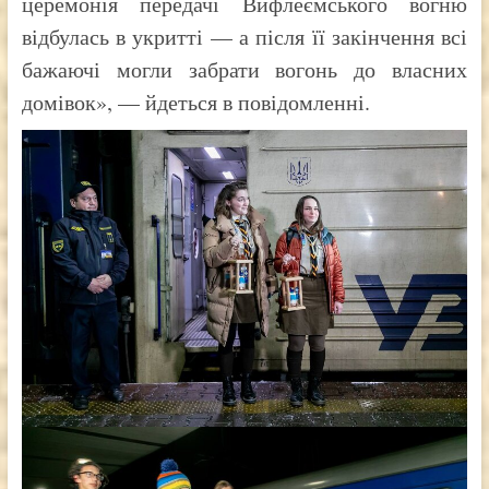
церемонія передачі Вифлеємського вогню
відбулась в укритті — а після її закінчення всі
бажаючі могли забрати вогонь до власних
домівок», — йдеться в повідомленні.