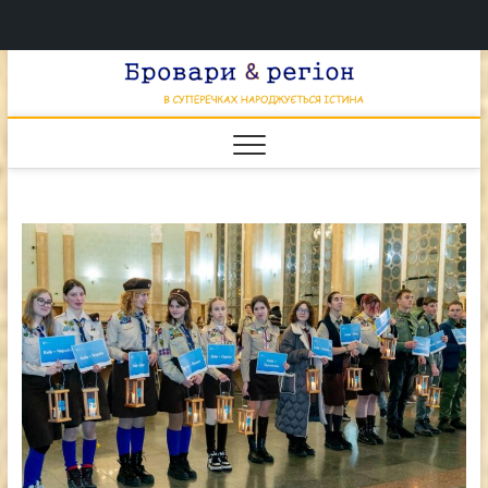
Перейти
Брова
к
В СУПЕРЕЧКАХ
НАРОДЖУЄТЬСЯ
содержимому
ІСТИНА
& регі