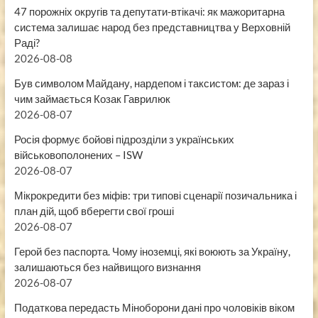
47 порожніх округів та депутати-втікачі: як мажоритарна
система залишає народ без представництва у Верховній
Раді?
2026-08-08
Був символом Майдану, нардепом і таксистом: де зараз і
чим займається Козак Гаврилюк
2026-08-07
Росія формує бойові підрозділи з українських
військовополонених – ISW
2026-08-07
Мікрокредити без міфів: три типові сценарії позичальника і
план дій, щоб вберегти свої гроші
2026-08-07
Герой без паспорта. Чому іноземці, які воюють за Україну,
залишаються без найвищого визнання
2026-08-07
Податкова передасть Міноборони дані про чоловіків віком