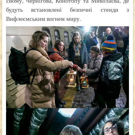
Ізюму, Чернігова, Конотопу та Миколаєва, де
будуть встановлені безпечні стенди з
Вифлеємським вогнем миру.