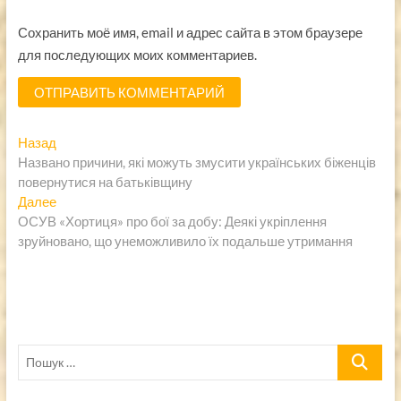
Сохранить моё имя, email и адрес сайта в этом браузере
для последующих моих комментариев.
Навигация
Предыдущая
Назад
запись:
Названо причини, які можуть змусити українських біженців
по
повернутися на батьківщину
записям
Следующая
Далее
запись:
ОСУВ «Хортиця» про бої за добу: Деякі укріплення
зруйновано, що унеможливило їх подальше утримання
Пошук
…