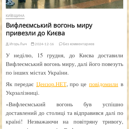
КИЇВЩИНА
Вифлеємський вогонь миру
привезли до Києва
Игорь Лыч
2024-12-16
Без комментариев
У неділю, 15 грудня, до Києва доставили
Вифлеємський вогонь миру, далі його повезуть
по інших містах України.
Як передає
Цензор.НЕТ
, про це
повідомили
в
Укрзалізниці.
«Вифлеємський вогонь був успішно
доставлений до столиці та відправився далі по
країні! Незважаючи на повітряну тривогу,