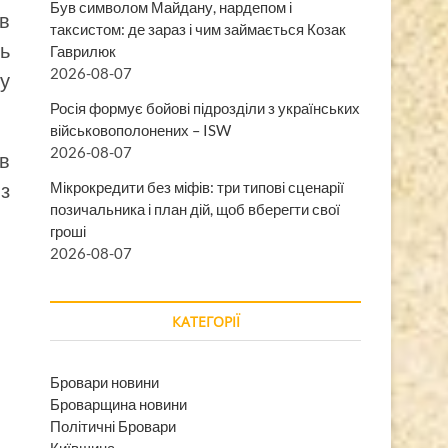
Був символом Майдану, нардепом і
в
таксистом: де зараз і чим займається Козак
ть
Гаврилюк
2026-08-07
 у
Росія формує бойові підрозділи з українських
військовополонених – ISW
2026-08-07
ав
 з
Мікрокредити без міфів: три типові сценарії
позичальника і план дій, щоб вберегти свої
гроші
2026-08-07
КАТЕГОРІЇ
Бровари новини
Броварщина новини
Політичні Бровари
Київщина