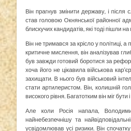
Він прагнув змінити державу, і після
став головою Окнянської районної адмі
блискучих кандидатів, які тоді пішли на
Він не тримався за крісло у політиці, а
критичне мислення, він аналізував глибо
був завжди готовий боротися за рефор
хоча його не цікавила військова кар’є
захищати. В нього був військовий інтеле
стати артилеристом. Він, колишній го
високого рівня. Багатотким він міг бути і
Але коли Росія напала, Володим
найнебезпечнішу та найвідповідальні
усвідомлював усі ризики. Він спочатк