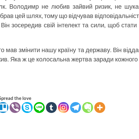
олк. Володимр не любив зайвий ризик, не шука
 обрав цей шлях, тому що відчував відповідальніс
 Він зосередив свій інтелект та сили, щоб стати
о мав змінити нашу країну та державу. Він відд
 жив. Яка ж це колосальна жертва заради кожного
Spread the love