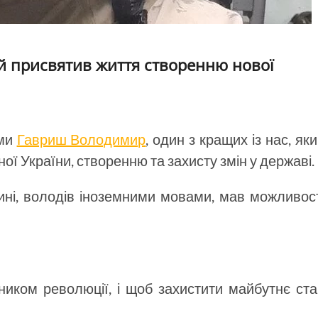
й присвятив життя створенню нової
ами
Гавриш Володимир
, один з кращих із нас, як
ї України, створенню та захисту змін у державі.
чині, володів іноземними мовами, мав можливос
ником революції, і щоб захистити майбутнє ст