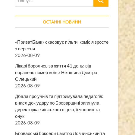
…
ОСТАННІ НОВИНИ
«ПриватБанк» скасовує пільги: комісія зросте
з вересня
2026-08-09
Лікарі боролись за життя 41 день: від
поранень помер воїн з Нетішина Дмитро
Сілецький
2026-08-09
Дбала про учнів та підтримувала педагогів:
внаслідок удару по Броварщині загинула
директорка київського ліцею, її чоловік та
онук
2026-08-09
Броварські боксери Дмитро Ловчинський та