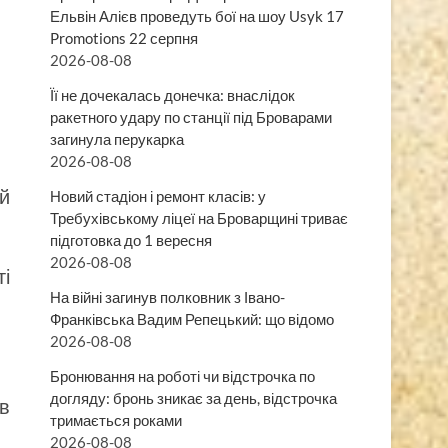
Ельвін Алієв проведуть бої на шоу Usyk 17
Promotions 22 серпня
2026-08-08
Її не дочекалась донечка: внаслідок
ракетного удару по станції під Броварами
загинула перукарка
2026-08-08
ий
Новий стадіон і ремонт класів: у
Требухівському ліцеї на Броварщині триває
підготовка до 1 вересня
2026-08-08
ті
На війні загинув полковник з Івано-
Франківська Вадим Репецький: що відомо
2026-08-08
Бронювання на роботі чи відстрочка по
догляду: бронь зникає за день, відстрочка
ав
тримається роками
2026-08-08