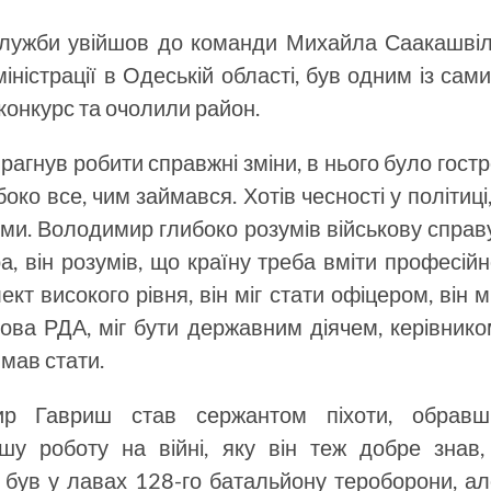
 служби увійшов до команди Михайла Саакашвіл
ністрації в Одеській області, був одним із сам
 конкурс та очолили район.
 прагнув робити справжні зміни, в нього було гост
ко все, чим займався. Хотів чесності у політиці,
ми. Володимир глибоко розумів військову справ
ра, він розумів, що країну треба вміти професій
кт високого рівня, він міг стати офіцером, він м
лова РДА, міг бути державним діячем, керівник
 мав стати.
ир Гавриш став сержантом піхоти, обравш
шу роботу на війні, яку він теж добре знав, 
у був у лавах 128-го батальйону тероборони, а