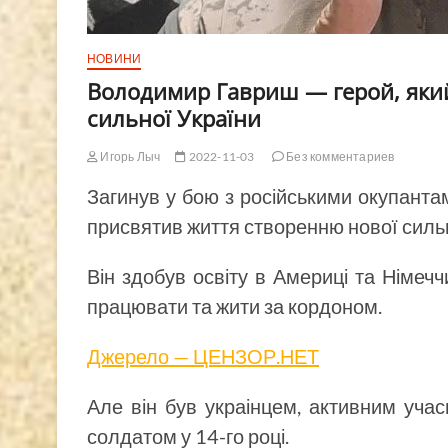
НОВИНИ
Володимир Гавриш — герой, яки
сильної України
Игорь Лыч
2022-11-03
Без комментариев
Загинув у бою з російськими окупант
присвятив життя створенню нової сильно
Він здобув освіту в Америці та Німеч
працювати та жити за кордоном.
Джерело — ЦЕНЗОР.НЕТ
Але він був украінцем, активним учас
солдатом у 14-го році.