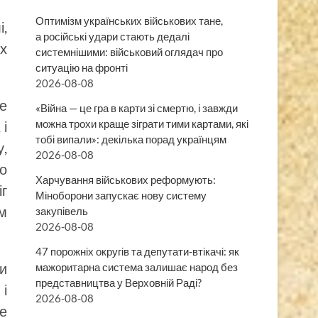
Оптимізм українських військових тане,
і,
а російські удари стають дедалі
их
системнішими: військовий оглядач про
ситуацію на фронті
2026-08-08
ре
«Війна — це гра в карти зі смертю, і завжди
можна трохи краще зіграти тими картами, які
 і
тобі випали»: декілька порад українцям
у,
2026-08-08
но
Харчування військових реформують:
іг
Міноборони запускає нову систему
ом
закупівель
2026-08-08
47 порожніх округів та депутати-втікачі: як
и
мажоритарна система залишає народ без
представництва у Верховній Раді?
і
2026-08-08
ле