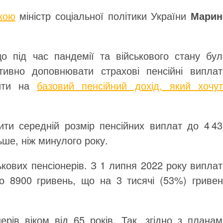
кою
міністр соціальної політики України
Марин
о під час пандемії та військового стану бул
тивно доповнювати страхові пенсійні виплат
ийти на
базовий пенсійний дохід, який хочут
ти середній розмір пенсійних виплат до 4 43
ьше, ніж минулого року.
ськових пенсіонерів. З 1 липня 2022 року випла
 до 8900 гривень, що на 3 тисячі (53%) гривен
ерів віком від 65 років. Так, згідно з планам