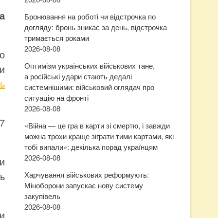
а
Бронювання на роботі чи відстрочка по
догляду: бронь зникає за день, відстрочка
тримається роками
2026-08-08
о
Оптимізм українських військових тане,
и
а російські удари стають дедалі
ь
системнішими: військовий оглядач про
ситуацію на фронті
2026-08-08
7
«Війна — це гра в карти зі смертю, і завжди
можна трохи краще зіграти тими картами, які
тобі випали»: декілька порад українцям
2026-08-08
ти
ь
Харчування військових реформують:
Міноборони запускає нову систему
закупівель
2026-08-08
и