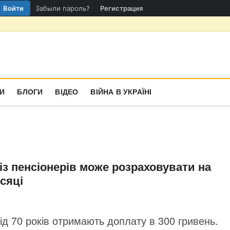
Войти
Забыли пароль?
Регистрация
гіон
СТИНА
И
БЛОГИ
ВІДЕО
ВІЙНА В УКРАЇНІ
 із пенсіонерів може розраховувати на
сяці
від 70 років отримають доплату в 300 гривень.