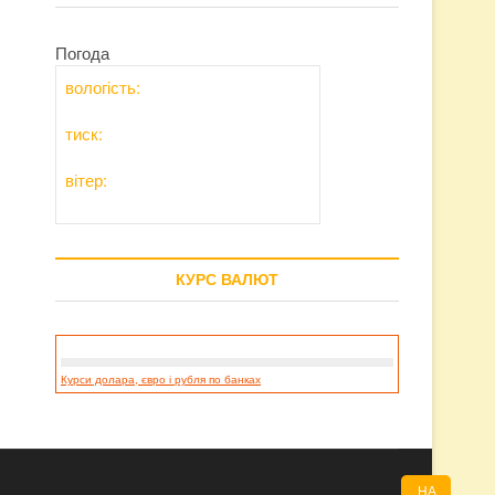
Погода
вологість:
тиск:
вітер:
КУРС ВАЛЮТ
Курси долара, євро і рубля по банках
НА