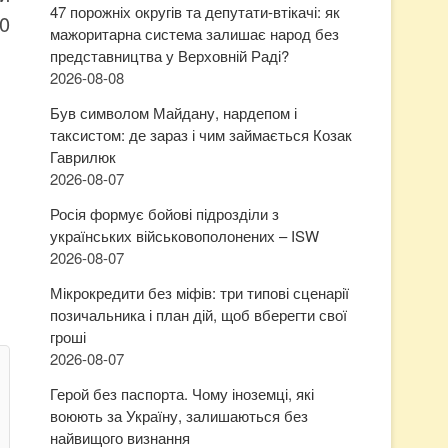
47 порожніх округів та депутати-втікачі: як
00
мажоритарна система залишає народ без
представництва у Верховній Раді?
2026-08-08
Був символом Майдану, нардепом і
таксистом: де зараз і чим займається Козак
Гаврилюк
2026-08-07
Росія формує бойові підрозділи з
українських військовополонених – ISW
2026-08-07
Мікрокредити без міфів: три типові сценарії
позичальника і план дій, щоб вберегти свої
гроші
2026-08-07
Герой без паспорта. Чому іноземці, які
воюють за Україну, залишаються без
найвищого визнання