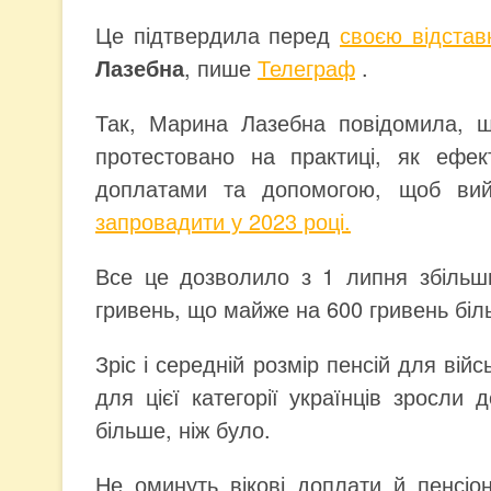
Це підтвердила перед
своєю відстав
Лазебна
, пише
Телеграф
.
Так, Марина Лазебна повідомила, щ
протестовано на практиці, як ефек
доплатами та допомогою, щоб в
запровадити у 2023 році.
Все це дозволило з 1 липня збільши
гривень, що майже на 600 гривень біл
Зріс і середній розмір пенсій для вій
для цієї категорії українців зросли
більше, ніж було.
Не оминуть вікові доплати й пенсіон