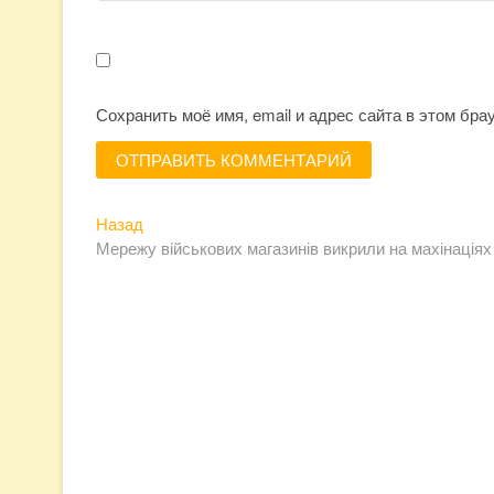
Сохранить моё имя, email и адрес сайта в этом бр
Предыдущая
Навигация
Назад
запись:
Мережу військових магазинів викрили на махінаціях
по
записям