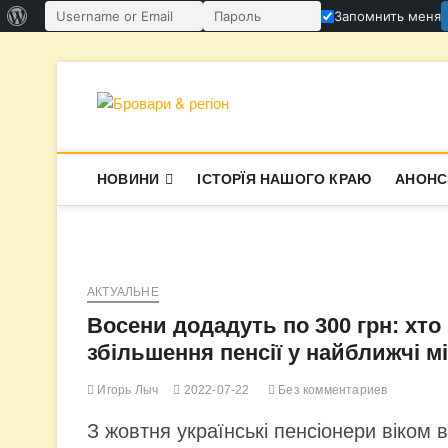
О
Запомнить меня
Имя пользователя или email
Пароль
WordPress
Перейти
к
содержимому
Бровари & ре
В СУПЕРЕЧКАХ НАРОДЖУЄТЬСЯ І
НОВИНИ
ІСТОРЇЯ НАШОГО КРАЮ
АНОНС
АКТУАЛЬНЕ
Восени додадуть по 300 грн: хто
збільшення пенсії у найближчі мі
Игорь Лыч
2022-07-22
Без комментариев
З жовтня українські пенсіонери віком 