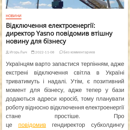
НОВИНИ
Відключення електроенергії:
директор Yasno повідомив втішну
новину для бізнесу
Игорь Лыч
2022-11-08
Без комментариев
Українцям варто запастися терпінням, адже
екстрені відключення світла в Україні
триватимуть і надалі. Утім, є позитивний
момент для бізнесу, адже тепер у бази
додаються адреси юросіб, тому планувати
роботу відносно відключення електроенергії
стане простіше. Про
це
повідомив
гендиректор субхолдингу