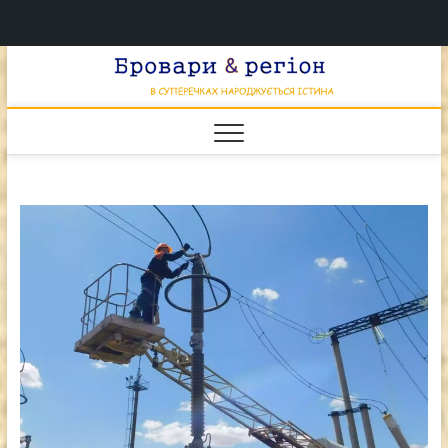
Перейти
Брова
к
В СУПЕРЕЧКАХ
НАРОДЖУЄТЬСЯ
содержимому
ІСТИНА
& регі