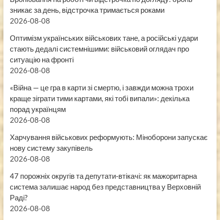
зникає за день, відстрочка тримається роками
2026-08-08
Оптимізм українських військових тане, а російські удари
стають дедалі системнішими: військовий оглядач про
ситуацію на фронті
2026-08-08
«Війна — це гра в карти зі смертю, і завжди можна трохи
краще зіграти тими картами, які тобі випали»: декілька
порад українцям
2026-08-08
Харчування військових реформують: Міноборони запускає
нову систему закупівель
2026-08-08
47 порожніх округів та депутати-втікачі: як мажоритарна
система залишає народ без представництва у Верховній
Раді?
2026-08-08