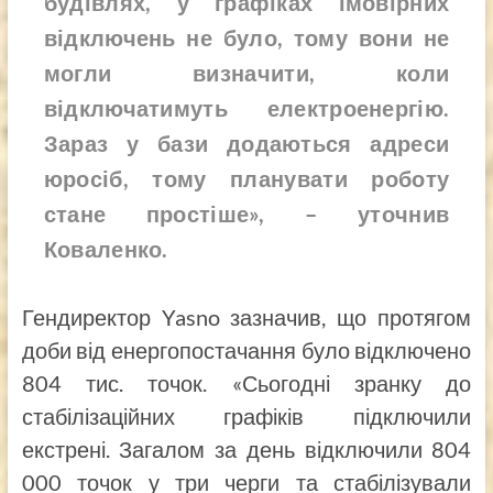
будівлях, у графіках імовірних
відключень не було, тому вони не
могли визначити, коли
відключатимуть електроенергію.
Зараз у бази додаються адреси
юросіб, тому планувати роботу
стане простіше», – уточнив
Коваленко.
Гендиректор Yasno зазначив, що протягом
доби від енергопостачання було відключено
804 тис. точок. «Сьогодні зранку до
стабілізаційних графіків підключили
екстрені. Загалом за день відключили 804
000 точок у три черги та стабілізували