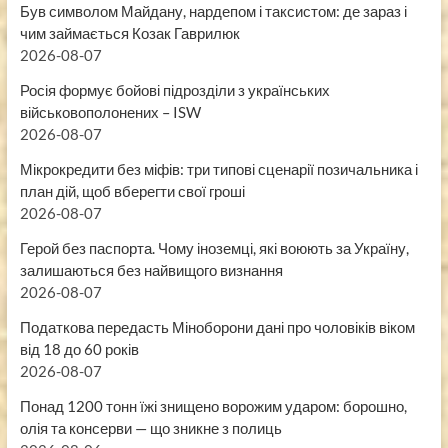
Був символом Майдану, нардепом і таксистом: де зараз і
чим займається Козак Гаврилюк
2026-08-07
Росія формує бойові підрозділи з українських
військовополонених – ISW
2026-08-07
Мікрокредити без міфів: три типові сценарії позичальника і
план дій, щоб вберегти свої гроші
2026-08-07
Герой без паспорта. Чому іноземці, які воюють за Україну,
залишаються без найвищого визнання
2026-08-07
Податкова передасть Міноборони дані про чоловіків віком
від 18 до 60 років
2026-08-07
Понад 1200 тонн їжі знищено ворожим ударом: борошно,
олія та консерви — що зникне з полиць