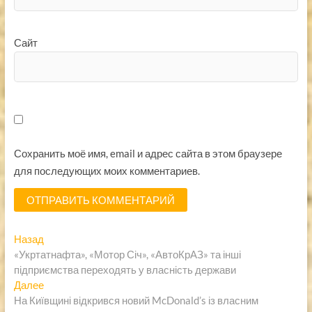
Сайт
Сохранить моё имя, email и адрес сайта в этом браузере
для последующих моих комментариев.
Навигация
Предыдущая
Назад
запись:
«Укртатнафта», «Мотор Січ», «АвтоКрАЗ» та інші
по
підприємства переходять у власність держави
записям
Следующая
Далее
запись:
На Київщині відкрився новий McDonald’s із власним