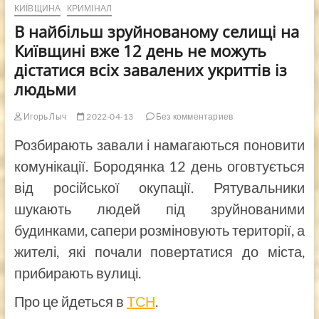
КИЇВЩИНА
КРИМІНАЛ
В найбільш зруйнованому селищі на
Київщині вже 12 день не можуть
дістатися всіх завалених укриттів із
людьми
Игорь Лыч
2022-04-13
Без комментариев
Розбирають завали і намагаються поновити
комунікації. Бородянка 12 день оговтується
від російської окупації. Рятувальники
шукають людей під зруйнованими
будинками, сапери розміновують території, а
жителі, які почали повертатися до міста,
прибирають вулиці.
Про це йдеться в
ТСН
.