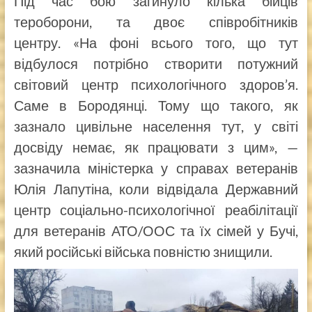
Під час бою загинуло кілька бійців
тероборони, та двоє співробітників
центру. «На фоні всього того, що тут
відбулося потрібно створити потужний
світовий центр психологічного здоров’я.
Саме в Бородянці. Тому що такого, як
зазнало цивільне населення тут, у світі
досвіду немає, як працювати з цим», —
зазначила міністерка у справах ветеранів
Юлія Лапутіна, коли відвідала Державний
центр соціально-психологічної реабілітації
для ветеранів АТО/ООС та їх сімей у Бучі,
який російські війська повністю знищили.