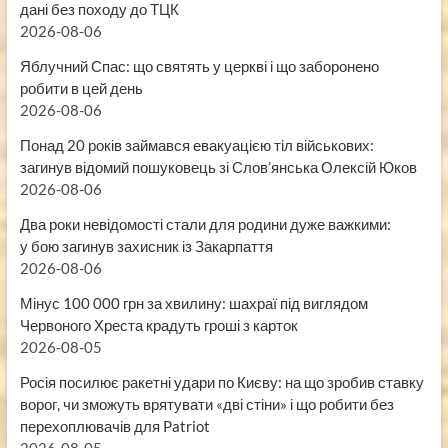
дані без походу до ТЦК
2026-08-06
Яблучний Спас: що святять у церкві і що заборонено
робити в цей день
2026-08-06
Понад 20 років займався евакуацією тіл військових:
загинув відомий пошуковець зі Слов’янська Олексій Юков
2026-08-06
Два роки невідомості стали для родини дуже важкими:
у бою загинув захисник із Закарпаття
2026-08-06
Мінус 100 000 грн за хвилину: шахраї під виглядом
Червоного Хреста крадуть гроші з карток
2026-08-05
Росія посилює ракетні удари по Києву: на що зробив ставку
ворог, чи зможуть врятувати «дві стіни» і що робити без
перехоплювачів для Patriot