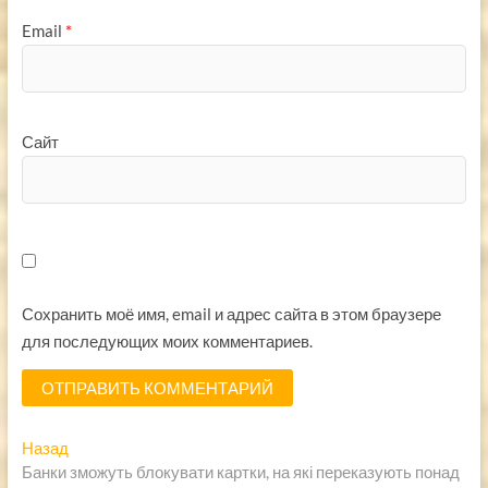
Email
*
Сайт
Сохранить моё имя, email и адрес сайта в этом браузере
для последующих моих комментариев.
Навигация
Предыдущая
Назад
запись:
Банки зможуть блокувати картки, на які переказують понад
по