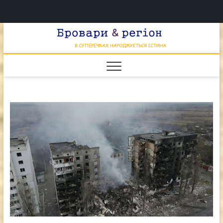
Перейти
Брова
к
В СУПЕРЕЧКАХ
НАРОДЖУЄТЬСЯ
содержимому
ІСТИНА
& регі