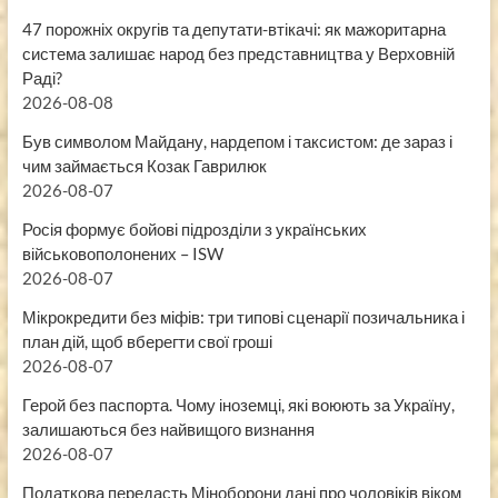
47 порожніх округів та депутати-втікачі: як мажоритарна
система залишає народ без представництва у Верховній
Раді?
2026-08-08
Був символом Майдану, нардепом і таксистом: де зараз і
чим займається Козак Гаврилюк
2026-08-07
Росія формує бойові підрозділи з українських
військовополонених – ISW
2026-08-07
Мікрокредити без міфів: три типові сценарії позичальника і
план дій, щоб вберегти свої гроші
2026-08-07
Герой без паспорта. Чому іноземці, які воюють за Україну,
залишаються без найвищого визнання
2026-08-07
Податкова передасть Міноборони дані про чоловіків віком