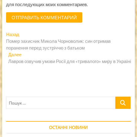
для последующих моих комментариев.
Навигация
Предыдущая
Назад
запись:
Помер захисник Микола Чорноволик: син отримав
по
поранення перед зустріччю з батьком
записям
Следующая
Далее
запись:
Лавров озвучив умови Росії для «тривалого» миру в Україні
Пошук
…
ОСТАННІ НОВИНИ