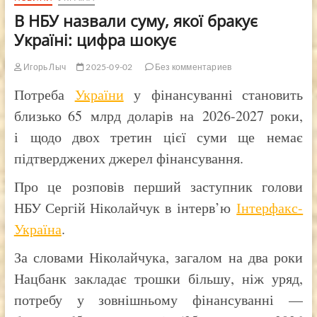
В НБУ назвали суму, якої бракує
Україні: цифра шокує
Игорь Лыч
2025-09-02
Без комментариев
Потреба
України
у фінансуванні становить
близько 65 млрд доларів на 2026-2027 роки,
і щодо двох третин цієї суми ще немає
підтверджених джерел фінансування.
Про це розповів перший заступник голови
НБУ Сергій Ніколайчук в інтерв’ю
Інтерфакс-
Україна
.
За словами Ніколайчука, загалом на два роки
Нацбанк закладає трошки більшу, ніж уряд,
потребу у зовнішньому фінансуванні —