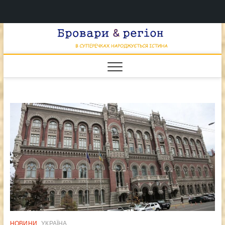
Перейти
Брова
к
В СУПЕРЕЧКАХ
НАРОДЖУЄТЬСЯ
содержимому
ІСТИНА
& регі
НОВИНИ
УКРАЇНА