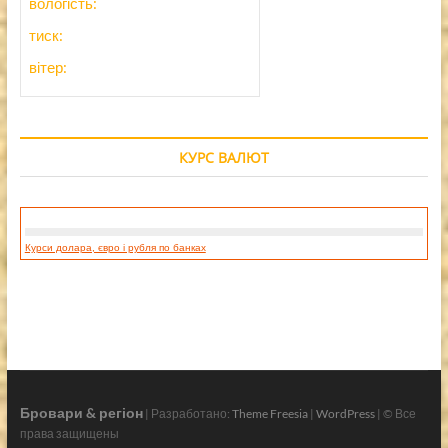
вологість:
тиск:
вітер:
КУРС ВАЛЮТ
Курси долара, євро і рубля по банках
Бровари & регіон
| Разработано:
Theme Freesia
|
WordPress
| © Все
права защищены