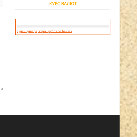
КУРС ВАЛЮТ
Курси долара, євро і рубля по банках
пи