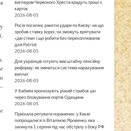
ня
виглядом Червоного Хреста крадуть гроші з
карток
2026-08-05
 у
Росія посилює ракетні удари по Києву: на що
зробив ставку ворог, чи зможуть врятувати
і,
«дві стіни» і що робити без перехоплювачів
для Patriot
2026-08-05
,
Для українців готують масштабну пенсійну
ше
реформу: як зміниться система нарахування
виплат
ти
2026-08-05
 –
У Кабміні прогнозують різкий стрибок цін
через блокування портів Одещини
2026-08-05
се
Приїхала рятувати поранених: у Києві
попрощалися із Віталіною Яровенко, яка
загинула 1 серпня під час обстрілу з боку РФ