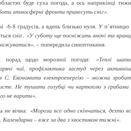
областях буде суха погода, а ось наприкінці тиж
боти атмосферні фронти принесуть сніг»
.
і -6-8 градусів, а вдень близько нуля. У п’ятницю
ється сніг.
«У суботу ще посніжить вночі та вранц
знижуватися»
, – попередила синоптикиня.
их порад щодо морозної погоди:
«Теплі шапки
арячі чаї, профілактика застуд через активні
ном С. Економити електроенергію – можна зроби
 чисте. Не тушити голубці чи картоплю з грибами
го не варити»
.
а не вічна:
«Морози все одно скінчаться, дехто в
де. Календарна – вже за два з хвостиком тижні»
.