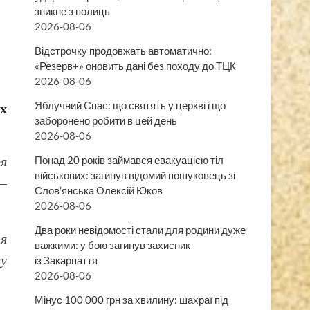
зникне з полиць
2026-08-06
Відстрочку продовжать автоматично:
«Резерв+» оновить дані без походу до ТЦК
2026-08-06
их
Яблучний Спас: що святять у церкві і що
заборонено робити в цей день
2026-08-06
ря
Понад 20 років займався евакуацією тіл
військових: загинув відомий пошуковець зі
 –
Слов’янська Олексій Юков
2026-08-06
Два роки невідомості стали для родини дуже
я
важкими: у бою загинув захисник
у
із Закарпаття
2026-08-06
Мінус 100 000 грн за хвилину: шахраї під