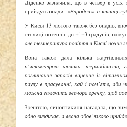
Діденко зазначила, що в четвер в усіх 
прийдуть опади:
«Впродовж п’ятниці-су
У Києві 13 лютого також без опадів, вноч
столиці потепліє до +1+3 градусів, очіку
але температура повітря в Києві почне 
Вона також дала кілька жартівлив
п’ятиметрові шалики, термобілизна, г
поглинання запасів варення із вітамі
паузу в прасуванні, хай і пом’яте, аби
можна замочити звечора гречку, щоб дов
Зрештою, синоптикиня нагадала, що зим
одно виздихає, а весна обов’язково прий