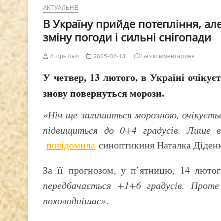
АКТУАЛЬНЕ
В Україну прийде потепління, ал
зміну погоди і сильні снігопади
Игорь Лыч
2025-02-13
Без комментариев
У четвер, 13 лютого, в Україні очікує
знову повернуться морози.
«Ніч ще залишиться морозною, очікуєтьс
підвищиться до 0+4 градусів. Лише в
повідомила
синоптикиня Наталка Діденк
За її прогнозом, у п’ятницю, 14 лютог
передбачається +1+6 градусів. Проте
похолоднішає»
.