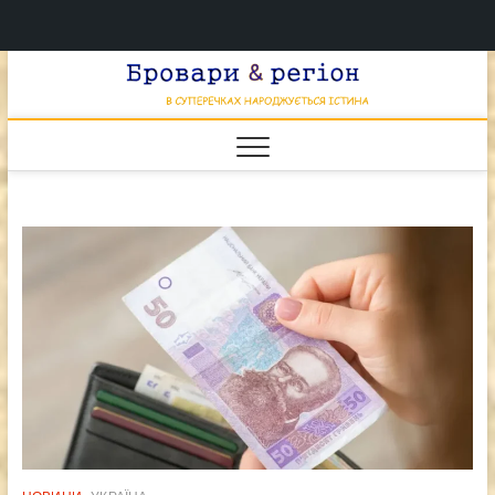
Перейти
Брова
к
В СУПЕРЕЧКАХ
НАРОДЖУЄТЬСЯ
содержимому
ІСТИНА
& регі