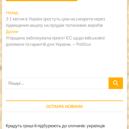
Навигация
Предыдущая
Назад
запись:
З 1 квітня в Україні зростуть ціни на сигарети через
по
підвищення акцизу на продаж тютюнових виробів
записям
Следующая
Далее
запись:
Угорщина заблокувала проєкт ЄС щодо військової
допомоги та гарантій для України, — Politico
Пошук
…
ОСТАННІ НОВИНИ
Крадуть гроші й підбурюють до злочинів: українців