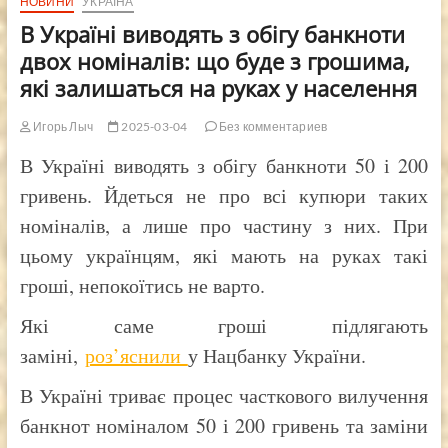
НОВИНИ
УКРАЇНА
В Україні виводять з обігу банкноти
двох номіналів: що буде з грошима,
які залишаться на руках у населення
Игорь Лыч
2025-03-04
Без комментариев
В Україні виводять з обігу банкноти 50 і 200
гривень. Йдеться не про всі купюри таких
номіналів, а лише про частину з них. При
цьому українцям, які мають на руках такі
гроші, непокоїтись не варто.
Які саме гроші підлягають
заміні,
роз’яснили
у Нацбанку України.
В Україні триває процес часткового вилучення
банкнот номіналом 50 і 200 гривень та заміни