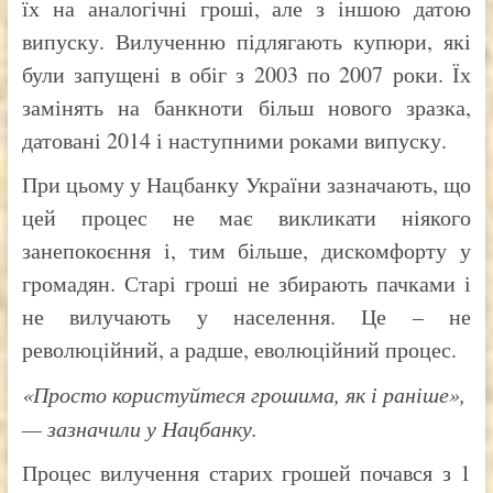
їх на аналогічні гроші, але з іншою датою
випуску. Вилученню підлягають купюри, які
були запущені в обіг з 2003 по 2007 роки. Їх
замінять на банкноти більш нового зразка,
датовані 2014 і наступними роками випуску.
При цьому у Нацбанку України зазначають, що
цей процес не має викликати ніякого
занепокоєння і, тим більше, дискомфорту у
громадян. Старі гроші не збирають пачками і
не вилучають у населення. Це – не
революційний, а радше, еволюційний процес.
«Просто користуйтеся грошима, як і раніше»,
— зазначили у Нацбанку.
Процес вилучення старих грошей почався з 1