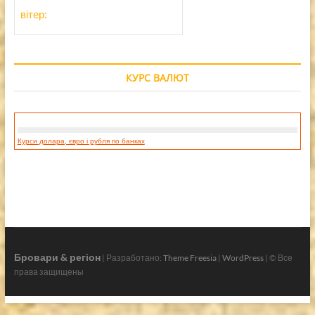
вітер:
КУРС ВАЛЮТ
Курси долара, євро і рубля по банках
Бровари & регіон
| Разработано:
Theme Freesia
|
WordPress
| © Все
права защищены