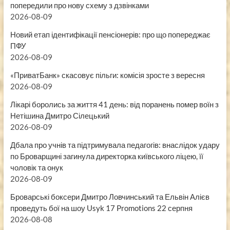
попередили про нову схему з дзвінками
2026-08-09
Новий етап ідентифікації пенсіонерів: про що попереджає
ПФУ
2026-08-09
«ПриватБанк» скасовує пільги: комісія зросте з вересня
2026-08-09
Лікарі боролись за життя 41 день: від поранень помер воїн з
Нетішина Дмитро Сілецький
2026-08-09
Дбала про учнів та підтримувала педагогів: внаслідок удару
по Броварщині загинула директорка київського ліцею, її
чоловік та онук
2026-08-09
Броварські боксери Дмитро Ловчинський та Ельвін Алієв
проведуть бої на шоу Usyk 17 Promotions 22 серпня
2026-08-08