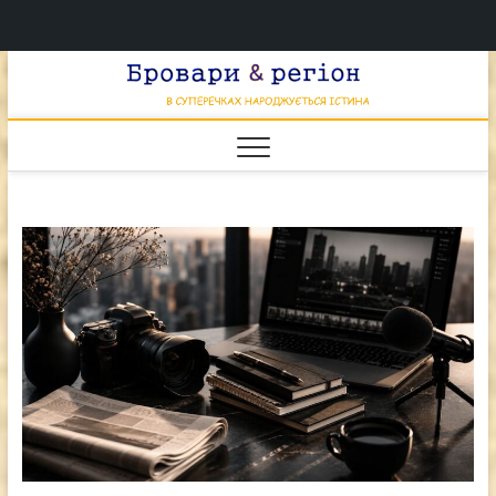
Перейти
Брова
к
В СУПЕРЕЧКАХ
НАРОДЖУЄТЬСЯ
содержимому
ІСТИНА
& регі