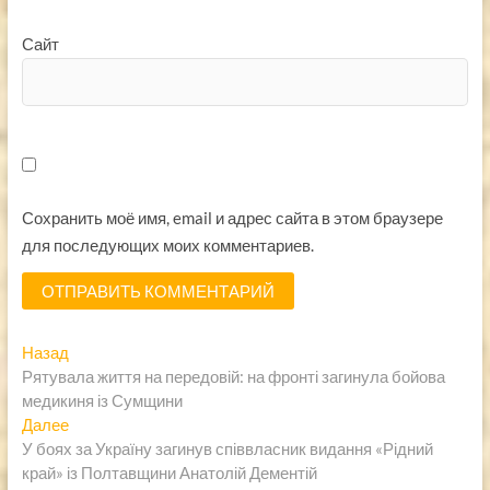
Сайт
Сохранить моё имя, email и адрес сайта в этом браузере
для последующих моих комментариев.
Навигация
Предыдущая
Назад
запись:
Рятувала життя на передовій: на фронті загинула бойова
по
медикиня із Сумщини
записям
Следующая
Далее
запись:
У боях за Україну загинув співвласник видання «Рідний
край» із Полтавщини Анатолій Дементій