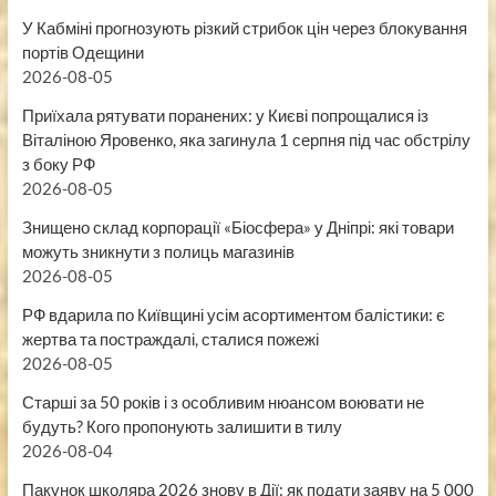
У Кабміні прогнозують різкий стрибок цін через блокування
портів Одещини
2026-08-05
Приїхала рятувати поранених: у Києві попрощалися із
Віталіною Яровенко, яка загинула 1 серпня під час обстрілу
з боку РФ
2026-08-05
Знищено склад корпорації «Біосфера» у Дніпрі: які товари
можуть зникнути з полиць магазинів
2026-08-05
РФ вдарила по Київщині усім асортиментом балістики: є
жертва та постраждалі, сталися пожежі
2026-08-05
Старші за 50 років і з особливим нюансом воювати не
будуть? Кого пропонують залишити в тилу
2026-08-04
Пакунок школяра 2026 знову в Дії: як подати заяву на 5 000