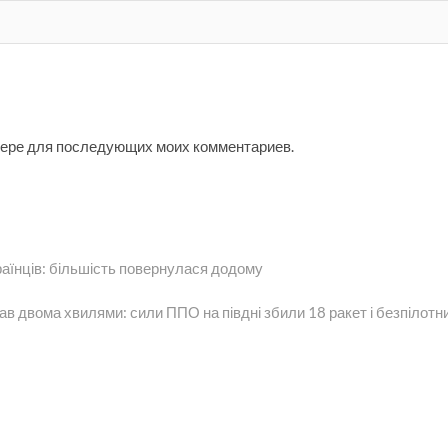
узере для последующих моих комментариев.
раїнців: більшість повернулася додому
ющая
:
ав двома хвилями: сили ППО на півдні збили 18 ракет і безпілотн