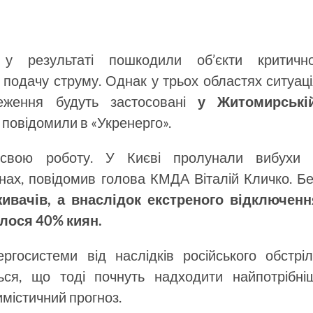
 у результаті пошкодили об’єкти критично
 подачу струму. Однак у трьох областях ситуац
еження будуть застосовані
у Житомирській
 повідомили в «Укренерго».
 свою роботу. У Києві пролунали вибухи 
нах, повідомив голова КМДА Віталій Кличко. Бе
ивачів, а внаслідок екстреного відключенн
лося 40% киян.
ргосистеми від наслідків російського обстріл
ься, що тоді почнуть надходити найпотрібніш
містичний прогноз.