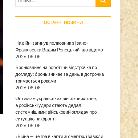
…
ОСТАННІ НОВИНИ
На війні загинув полковник з Івано-
Франківська Вадим Репецький: що відомо
2026-08-08
Бронювання на роботі чи відстрочка по
догляду: бронь зникає за день, відстрочка
тримається роками
2026-08-08
Оптимізм українських військових тане,
а російські удари стають дедалі
системнішими: військовий оглядач про
ситуацію на фронті
2026-08-08
«Війна — це гра в карти зі смертю, і завжди