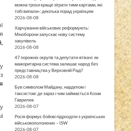
можна трохи краще зіграти тими картами, які
тобі випали»: декілька порад українцям
2026-08-08
ї
Харчування військових реформують:
ія
Міноборони запускає нову систему
закупівель
,
2026-08-08
47 порожніх округів та депутати-втікачі: як
мажоритарна система залишає народ без
у
представництва у Верховній Раді?
з
2026-08-08
я
Був символом Майдану, нардепом і
таксистом: де зараз і чим займається Козак
Гаврилюк
у
2026-08-07
і
Росія формує бойові підрозділи з українських
військовополонених – ISW
2026-08-07