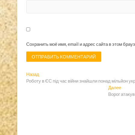
Сохранить моё имя, email и адрес сайта в этом бра
Навигация
Предыдущая
Назад
запись:
Роботу в ЄС під час війни знайшли понад мільйон ук
по
Следу
Далее
записям
запись
Ворог атакув