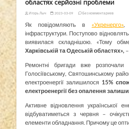
областях серйозні проблеми
Игорь Лыч
2023-03-09
Без комментариев
Як повідомляють в
«Укренерго»
,
інфраструктури. Поступово відновлять
виявилася складнішою. «Тому обм
Харківській та Одеській областях»,
–
Ремонтні бригади вже розпочали
Голосіївському, Святошинському райо
електроенергії залишилося
15% спож
електроенергії без опалення залиши
Активне відновлення української ене
відбуватиметься з червня – очікуєт
елементи обладнання. Причому це опти