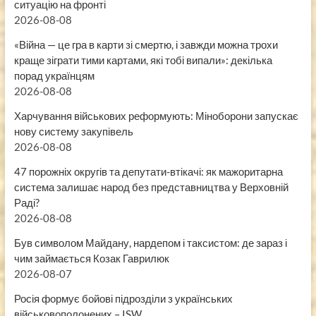
ситуацію на фронті
2026-08-08
«Війна — це гра в карти зі смертю, і завжди можна трохи
краще зіграти тими картами, які тобі випали»: декілька
порад українцям
2026-08-08
Харчування військових реформують: Міноборони запускає
нову систему закупівель
2026-08-08
47 порожніх округів та депутати-втікачі: як мажоритарна
система залишає народ без представництва у Верховній
Раді?
2026-08-08
Був символом Майдану, нардепом і таксистом: де зараз і
чим займається Козак Гаврилюк
2026-08-07
Росія формує бойові підрозділи з українських
військовополонених – ISW