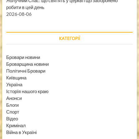
Яблучний Спас: що святять у церкві і що заборонено
робити в цей день
2026-08-06
КАТЕГОРІЇ
Бровари новини
Броварщина новини
Політичні Бровари
Київщина
Україна
Історїя нашого краю
Анонси
Блоги
Спорт
Відео
Кримінал
Війна в Україні