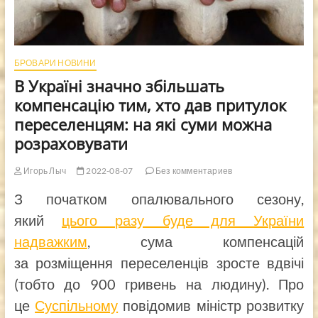
БРОВАРИ НОВИНИ
В Україні значно збільшать
компенсацію тим, хто дав притулок
переселенцям: на які суми можна
розраховувати
Игорь Лыч
2022-08-07
Без комментариев
З початком опалювального сезону,
який
цього разу буде для України
надважким
, сума компенсацій
за розміщення переселенців зросте вдвічі
(тобто до 900 гривень на людину). Про
це
Суспільному
повідомив міністр розвитку