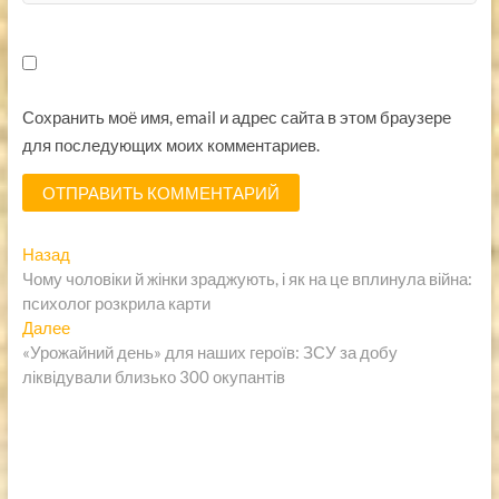
Сохранить моё имя, email и адрес сайта в этом браузере
для последующих моих комментариев.
Навигация
Предыдущая
Назад
запись:
Чому чоловіки й жінки зраджують, і як на це вплинула війна:
по
психолог розкрила карти
записям
Следующая
Далее
запись:
«Урожайний день» для наших героїв: ЗСУ за добу
ліквідували близько 300 окупантів