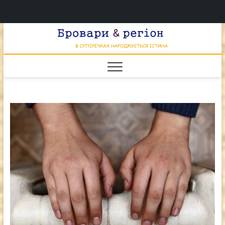
Перейти
Брова
к
В СУПЕРЕЧКАХ
НАРОДЖУЄТЬСЯ
содержимому
ІСТИНА
& регі