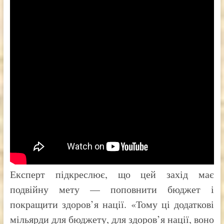
Експерт підкреслює, що цей захід має
подвійну мету — поповнити бюджет і
покращити здоров’я нації. «Тому ці додаткові
мільярди для бюджету, для здоров’я нації, воно