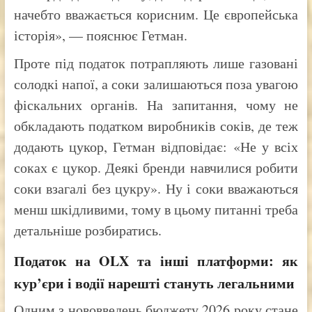
начебто вважається корисним. Це європейська
історія», — пояснює Гетман.
Проте під податок потрапляють лише газовані
солодкі напої, а соки залишаються поза увагою
фіскальних органів. На запитання, чому не
обкладають податком виробників соків, де теж
додають цукор, Гетман відповідає: «Не у всіх
соках є цукор. Деякі бренди навчилися робити
соки взагалі без цукру». Ну і соки вважаються
менш шкідливими, тому в цьому питанні треба
детальніше розбиратись.
Податок на OLX та інші платформи: як
кур’єри і водії нарешті стануть легальними
Одним з нововведень бюджету 2026 року стане