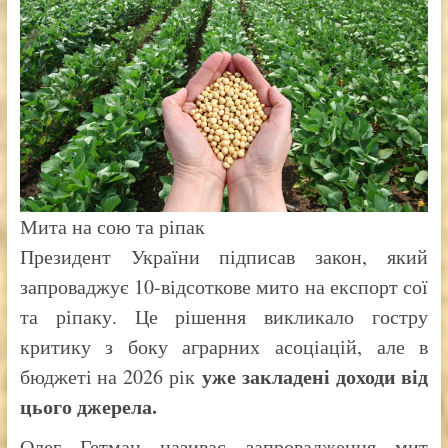
Мита на сою та ріпак
Президент України підписав закон, який
запроваджує 10-відсоткове мито на експорт сої
та ріпаку. Це рішення викликало гостру
критику з боку аграрних асоціацій, але в
уже закладені доходи від
бюджеті на 2026 рік
цього джерела.
Олег Гетман називає запровадження мит