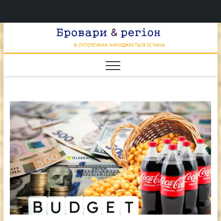
Перейти
Брова
к
В СУПЕРЕЧКАХ
НАРОДЖУЄТЬСЯ
содержимому
ІСТИНА
& регі