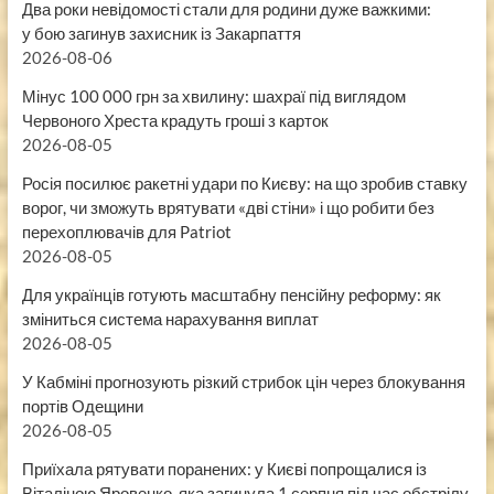
Два роки невідомості стали для родини дуже важкими:
у бою загинув захисник із Закарпаття
2026-08-06
Мінус 100 000 грн за хвилину: шахраї під виглядом
Червоного Хреста крадуть гроші з карток
2026-08-05
Росія посилює ракетні удари по Києву: на що зробив ставку
ворог, чи зможуть врятувати «дві стіни» і що робити без
перехоплювачів для Patriot
2026-08-05
Для українців готують масштабну пенсійну реформу: як
зміниться система нарахування виплат
2026-08-05
У Кабміні прогнозують різкий стрибок цін через блокування
портів Одещини
2026-08-05
Приїхала рятувати поранених: у Києві попрощалися із
Віталіною Яровенко, яка загинула 1 серпня під час обстрілу