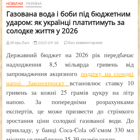
НОВИНИ
УКРАЇНА
Газована вода і боби під бюджетним
ударом: як українці платитимуть за
солодке життя у 2026
Игорь Лыч
2025-09-18
Без комментариев
Державний бюджет на 2026 рік передбачає
надходження 8,5 мільярда гривень від
запровадження акцизного
податку на солодкі
напої.
Законопроєкт
встановлює ставку 10
гривень за кожні 25 грамів цукру на літр
напою. За попередніми розрахунками
експертів, це може призвести до стрімкого
зростання ціни солодкої газованої води. До
прикладу, у банці Coca-Cola об’ємом 330 мл
міститься приблизно 35-39 грамів цукру.