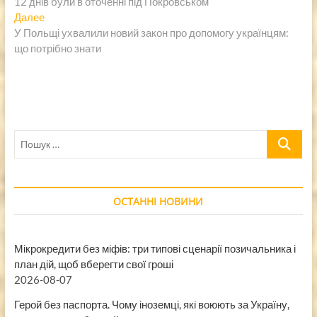
12 днів були в оточенні під Покровськом
записям
Следующая
Далее
запись:
У Польщі ухвалили новий закон про допомогу українцям:
що потрібно знати
Пошук
…
ОСТАННІ НОВИНИ
Мікрокредити без міфів: три типові сценарії позичальника і
план дій, щоб вберегти свої гроші
2026-08-07
Герой без паспорта. Чому іноземці, які воюють за Україну,