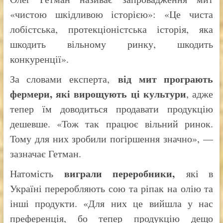
«чистою шкідливою історією»: «Це чиста
лобістська, протекціоністська історія, яка
шкодить вільному ринку, шкодить
конкуренції».
від мит програють
За словами експерта,
фермери, які вирощують ці культури
, адже
тепер їм доводиться продавати продукцію
дешевше. «Тож так працює вільний ринок.
Тому для них зробили погіршення значно», —
зазначає Гетман.
виграли переробники,
Натомість
які в
Україні переробляють сою та ріпак на олію та
інші продукти. «Для них це вийшла у нас
преференція, бо тепер продукцію дещо