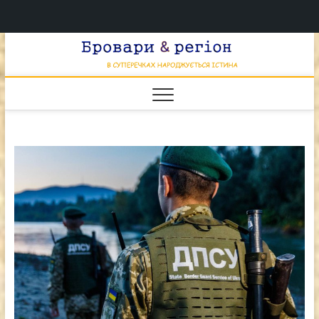
Перейти
Брова
к
В СУПЕРЕЧКАХ
НАРОДЖУЄТЬСЯ
содержимому
ІСТИНА
& регі