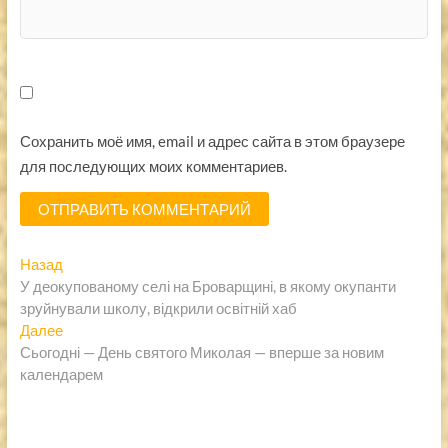
Сохранить моё имя, email и адрес сайта в этом браузере
для последующих моих комментариев.
Навигация
Предыдущая
Назад
запись:
У деокупованому селі на Броварщині, в якому окупанти
по
зруйнували школу, відкрили освітній хаб
записям
Следующая
Далее
запись:
Сьогодні — День святого Миколая — вперше за новим
календарем