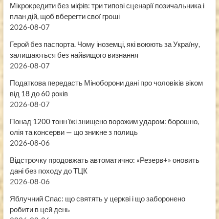
Мікрокредити без міфів: три типові сценарії позичальника і
план дій, щоб вберегти свої гроші
2026-08-07
Герой без паспорта. Чому іноземці, які воюють за Україну,
залишаються без найвищого визнання
2026-08-07
Податкова передасть Міноборони дані про чоловіків віком
від 18 до 60 років
2026-08-07
Понад 1200 тонн їжі знищено ворожим ударом: борошно,
олія та консерви — що зникне з полиць
2026-08-06
Відстрочку продовжать автоматично: «Резерв+» оновить
дані без походу до ТЦК
2026-08-06
Яблучний Спас: що святять у церкві і що заборонено
робити в цей день