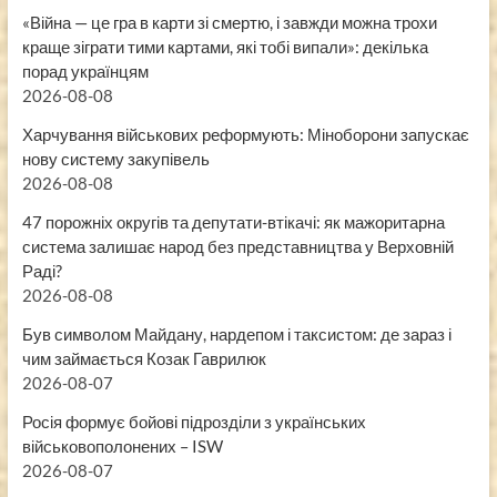
«Війна — це гра в карти зі смертю, і завжди можна трохи
краще зіграти тими картами, які тобі випали»: декілька
порад українцям
2026-08-08
Харчування військових реформують: Міноборони запускає
нову систему закупівель
2026-08-08
47 порожніх округів та депутати-втікачі: як мажоритарна
система залишає народ без представництва у Верховній
Раді?
2026-08-08
Був символом Майдану, нардепом і таксистом: де зараз і
чим займається Козак Гаврилюк
2026-08-07
Росія формує бойові підрозділи з українських
військовополонених – ISW
2026-08-07