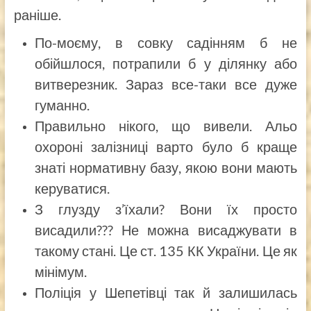
раніше.
По-моєму, в совку садінням б не
обійшлося, потрапили б у ділянку або
витверезник. Зараз все-таки все дуже
гуманно.
Правильно нікого, що вивели. Альо
охороні залізниці варто було б краще
знаті нормативну базу, якою вони мають
керуватися.
З глузду з’їхали? Вони їх просто
висадили??? Не можна висаджувати в
такому стані. Це ст. 135 КК України. Це як
мінімум.
Поліція у Шепетівці так й залишилась