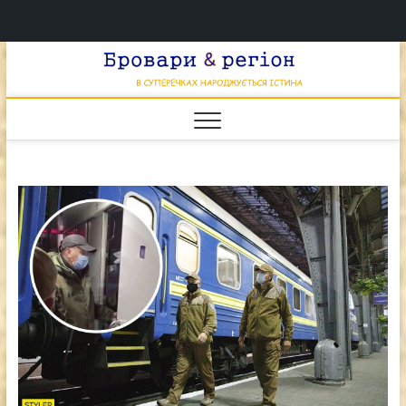
Перейти
Брова
к
В СУПЕРЕЧКАХ
НАРОДЖУЄТЬСЯ
содержимому
ІСТИНА
& регі