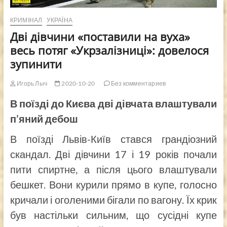
КРИМІНАЛ
УКРАЇНА
Дві дівчини «поставили на вуха»
весь потяг «Укрзалізниці»: довелося
зупинити
Игорь Лыч
2020-10-20
Без комментариев
В поїзді до Києва дві дівчата влаштували
п’яний дебош
В поїзді Львів-Київ стався грандіозний
скандал. Дві дівчини 17 і 19 років почали
пити спиртне, а після цього влаштували
бешкет. Вони курили прямо в купе, голосно
кричали і оголеними бігали по вагону. Їх крик
був настільки сильним, що сусідні купе