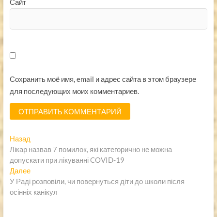
Сайт
Сохранить моё имя, email и адрес сайта в этом браузере
для последующих моих комментариев.
Навигация
Предыдущая
Назад
запись:
Лікар назвав 7 помилок, які категорично не можна
по
допускати при лікуванні COVID-19
записям
Следующая
Далее
запись:
У Раді розповіли, чи повернуться діти до школи після
осінніх канікул