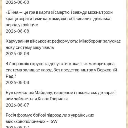
2026-08-08
«Війна — це гра в карти зі смертю, і завжди можна трохи
краще зіграти тими картами, які тобі випали»: декілька
порад українцям
2026-08-08
Харчування військових реформують: Міноборони запускає
нову систему закупівель
2026-08-08
47 порожніх округів та депутати-втікачі: як мажоритарна
система залишає народ без представництва у Верховній
Раді?
2026-08-08
Був символом Майдану, нардепом і таксистом: де зараз і
чим займається Козак Гаврилюк
2026-08-07
Росія формує бойові підрозділи з українських
військовополонених – ISW
2026-08-07