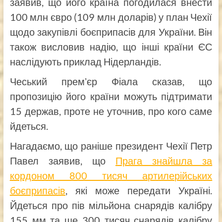
заявив, що його країна погодилася внести
100 млн євро (109 млн доларів) у план Чехії
щодо закупівлі боєприпасів для України. Він
також висловив надію, що інші країни ЄС
наслідують приклад Нідерландів.
Чеський премʼєр Фіала сказав, що
пропозицію його країни можуть підтримати
15 держав, проте не уточнив, про кого саме
йдеться.
Нагадаємо, що раніше президент Чехії Петр
Павел заявив, що
Прага знайшла за
кордоном 800 тисяч артилерійських
боєприпасів
, які може передати Україні.
Йдеться про пів мільйона снарядів калібру
155 мм та ще 300 тисяч снарядів калібру