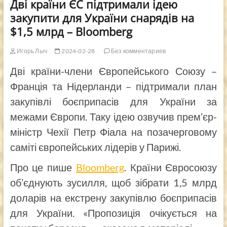
Дві країни ЄС підтримали ідею
закупити для України снарядів на
$1,5 млрд – Bloomberg
Игорь Лыч
2024-02-28
Без комментариев
Дві країни-члени Європейського Союзу –
Франція та Нідерланди – підтримали план
закупівлі боєприпасів для України за
межами Європи. Таку ідею озвучив прем’єр-
міністр Чехії Петр Фіала на позачерговому
саміті європейських лідерів у Парижі.
Про це пише
Bloomberg
. Країни Євросоюзу
об’єднують зусилля, щоб зібрати 1,5 млрд
доларів на екстрену закупівлю боєприпасів
для України. «Пропозиція очікується на