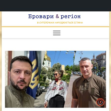
Перейти
Брова
к
В СУПЕРЕЧКАХ
НАРОДЖУЄТЬСЯ
содержимому
ІСТИНА
& регі