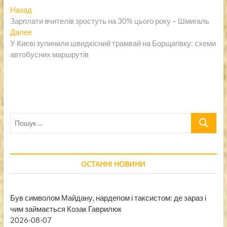
Навигация
Предыдущая
Назад
запись:
Зарплати вчителів зростуть на 30% цього року – Шмигаль
по
Следующая
Далее
записям
запись:
У Києві зупинили швидкісний трамвай на Борщагівку: схеми
автобусних маршрутів
Пошук
…
ОСТАННІ НОВИНИ
Був символом Майдану, нардепом і таксистом: де зараз і
чим займається Козак Гаврилюк
2026-08-07