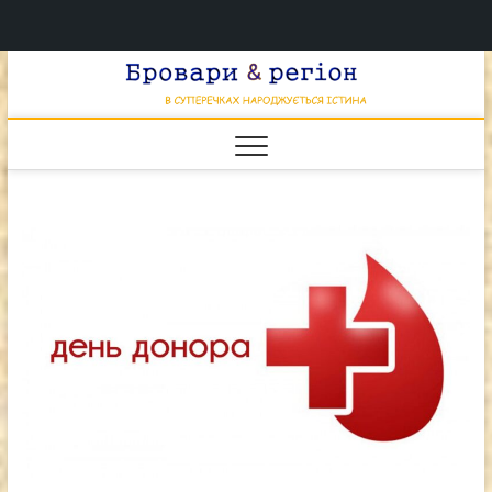
Перейти
Брова
к
В СУПЕРЕЧКАХ
НАРОДЖУЄТЬСЯ
содержимому
ІСТИНА
& регі