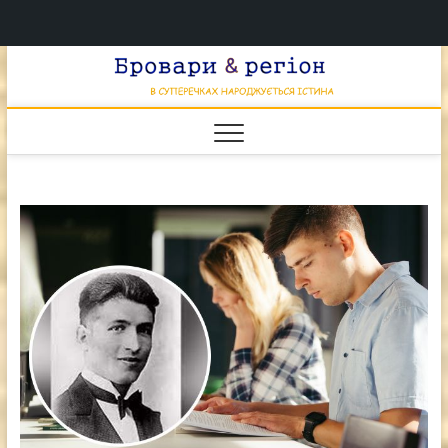
Перейти
Брова
к
В СУПЕРЕЧКАХ
НАРОДЖУЄТЬСЯ
содержимому
ІСТИНА
& регі