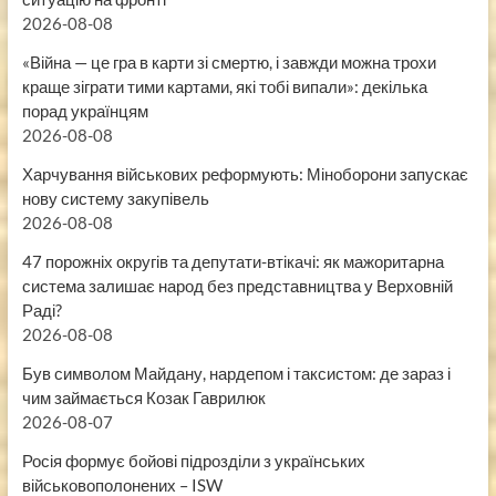
2026-08-08
«Війна — це гра в карти зі смертю, і завжди можна трохи
краще зіграти тими картами, які тобі випали»: декілька
порад українцям
2026-08-08
Харчування військових реформують: Міноборони запускає
нову систему закупівель
2026-08-08
47 порожніх округів та депутати-втікачі: як мажоритарна
система залишає народ без представництва у Верховній
Раді?
2026-08-08
Був символом Майдану, нардепом і таксистом: де зараз і
чим займається Козак Гаврилюк
2026-08-07
Росія формує бойові підрозділи з українських
військовополонених – ISW