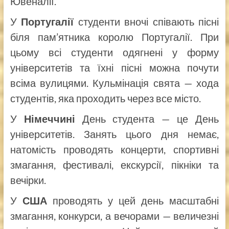
Ювеналії.
У
Португалії
студенти вночі співають пісні
біля пам’ятника королю Португалії. При
цьому всі студенти одягнені у форму
університетів та їхні пісні можна почути
всіма вулицями. Кульмінація свята — хода
студентів, яка проходить через все місто.
У
Німеччині
День студента — це День
університетів. Занять цього дня немає,
натомість проводять концерти, спортивні
змагання, фестивалі, екскурсії, пікніки та
вечірки.
У
США
проводять у цей день масштабні
змагання, конкурси, а вечорами — величезні