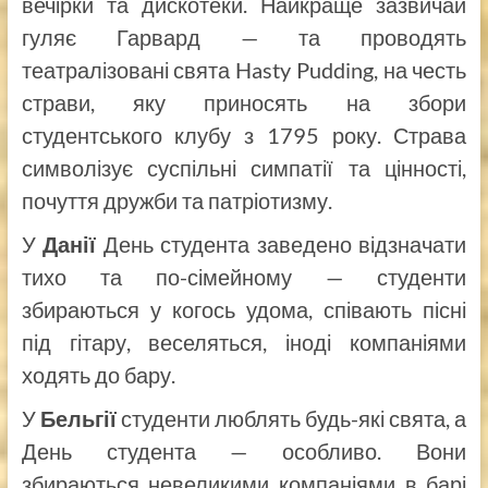
вечірки та дискотеки. Найкраще зазвичай
гуляє Гарвард — та проводять
театралізовані свята Hasty Pudding, на честь
страви, яку приносять на збори
студентського клубу з 1795 року. Страва
символізує суспільні симпатії та цінності,
почуття дружби та патріотизму.
У
Данії
День студента заведено відзначати
тихо та по-сімейному — студенти
збираються у когось удома, співають пісні
під гітару, веселяться, іноді компаніями
ходять до бару.
У
Бельгії
студенти люблять будь-які свята, а
День студента — особливо. Вони
збираються невеликими компаніями в барі