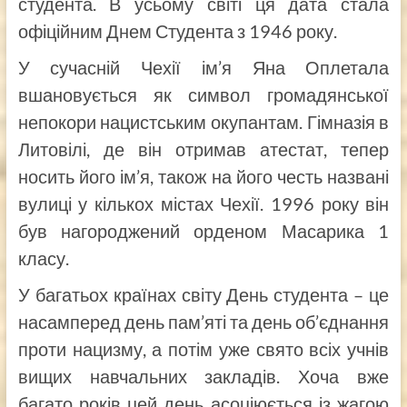
студента. В усьому світі ця дата стала
офіційним Днем Студента з 1946 року.
У сучасній Чехії ім’я Яна Оплетала
вшановується як символ громадянської
непокори нацистським окупантам. Гімназія в
Литовілі, де він отримав атестат, тепер
носить його ім’я, також на його честь названі
вулиці у кількох містах Чехії. 1996 року він
був нагороджений орденом Масарика 1
класу.
У багатьох країнах світу День студента – це
насамперед день пам’яті та день об’єднання
проти нацизму, а потім уже свято всіх учнів
вищих навчальних закладів. Хоча вже
багато років цей день асоціюється із жагою