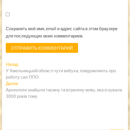
Сохранить моё имя, email и адрес сайта в этом браузере
для последующих моих комментариев.
Навигация
Предыдущая
Назад
запись:
У Хмельницькій області чути вибухи, повідомляють про
по
роботу сил ППО
записям
Следующая
Далее
запись:
Археологи знайшли таємну та втрачену мову, яка існувала
3000 років тому