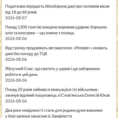
Податкова передасть Міноборони дані про чоловіків віком
від 18 до 60 років
2026-08-07
Понад 1200 тонн їжі знищено ворожим ударом: борошно,
олія та консерви — що зникне з полиць
2026-08-06
Відстрочку продовжать автоматично: «Резерв+» оновить
дані без походу до ТЦК
2026-08-06
Яблучний Спас: що святять у церкві і що заборонено
робити в цей день
2026-08-06
Понад 20 років займався евакуацією тіл військових:
загинув відомий пошуковець зі Слов’янська Олексій Юков
2026-08-06
Два роки невідомості стали для родини дуже важкими:
у бою загинув захисник із Закарпаття