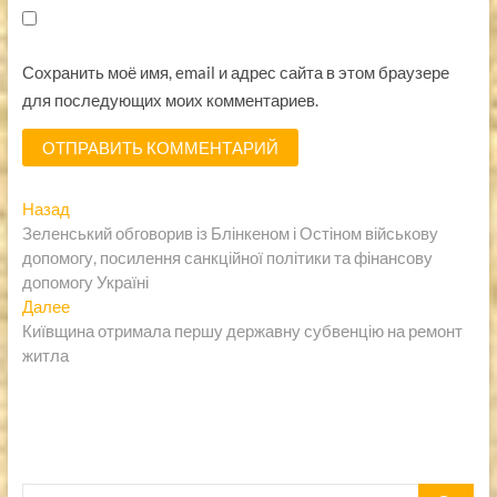
Сохранить моё имя, email и адрес сайта в этом браузере
для последующих моих комментариев.
Навигация
Предыдущая
Назад
запись:
Зеленський обговорив із Блінкеном і Остіном військову
по
допомогу, посилення санкційної політики та фінансову
записям
допомогу Україні
Следующая
Далее
запись:
Київщина отримала першу державну субвенцію на ремонт
житла
Пошук