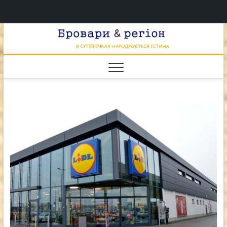
Перейти
Брова
к
В СУПЕРЕЧКАХ
НАРОДЖУЄТЬСЯ
содержимому
ІСТИНА
& регі