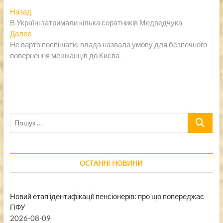
Навигация
Предыдущая
Назад
запись:
В Україні затримали кілька соратників Медведчука
по
Следующая
Далее
записям
запись:
Не варто поспішати: влада назвала умову для безпечного
повернення мешканців до Києва
Пошук
…
ОСТАННІ НОВИНИ
Новий етап ідентифікації пенсіонерів: про що попереджає
ПФУ
2026-08-09