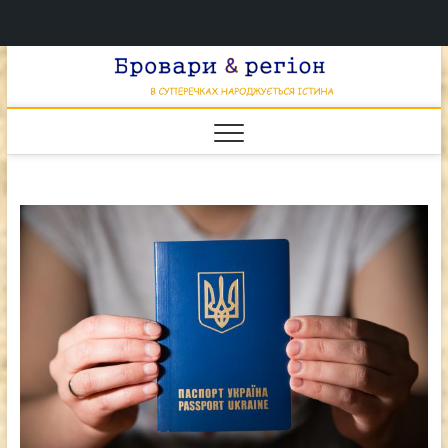
Перейти
Брова
к
В СУПЕРЕЧКАХ
НАРОДЖУЄТЬСЯ
содержимому
ІСТИНА
& регі