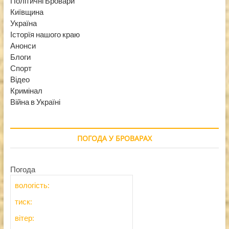
Політичні Бровари
Київщина
Україна
Історїя нашого краю
Анонси
Блоги
Спорт
Відео
Кримінал
Війна в Україні
ПОГОДА У БРОВАРАХ
Погода
вологість:
тиск:
вітер: