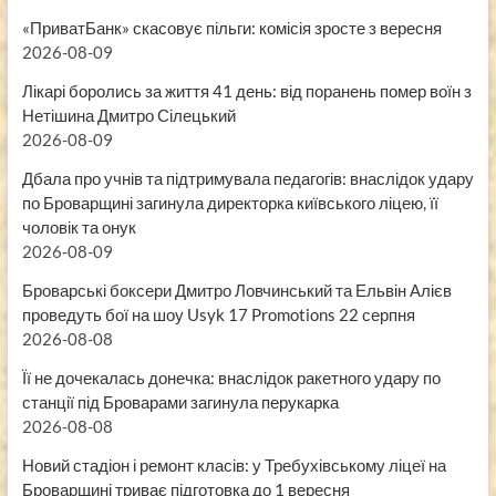
«ПриватБанк» скасовує пільги: комісія зросте з вересня
2026-08-09
Лікарі боролись за життя 41 день: від поранень помер воїн з
Нетішина Дмитро Сілецький
2026-08-09
Дбала про учнів та підтримувала педагогів: внаслідок удару
по Броварщині загинула директорка київського ліцею, її
чоловік та онук
2026-08-09
Броварські боксери Дмитро Ловчинський та Ельвін Алієв
проведуть бої на шоу Usyk 17 Promotions 22 серпня
2026-08-08
Її не дочекалась донечка: внаслідок ракетного удару по
станції під Броварами загинула перукарка
2026-08-08
Новий стадіон і ремонт класів: у Требухівському ліцеї на
Броварщині триває підготовка до 1 вересня