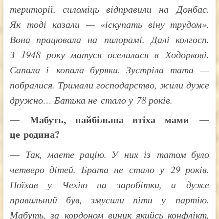
території, силоміць відправили на Донбас.
Як тоді казали — «іскупать віну трудом».
Вона працювала на пилорамі. Далі колгосп.
З 1948 року матуся оселилася в Ходоркові.
Сапала і копала буряки. Зустріла тата —
побралися. Тримали господарство, жили дуже
дружно… Батька не стало у 78 років.
— Мабуть, найбільша втіха мами —
це родина?
—
Так, маєте рацію. У них із татом було
четверо дітей. Брата не стало у 29 років.
Поїхав у Чехію на заробітки, а дуже
правильний був, змусили піти у партію.
Мабуть, за кордоном виник якийсь конфлікт,