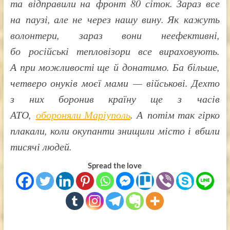
та відправили на фронт 80 сіток. Зараз все
на паузі, але не через нашу вину. Як кажуть
волонтери, зараз вони неефективні,
бо російські тепловізори все вираховують.
А при можливості ще й донатимо. Ба більше,
четверо онуків моєї мами — військові. Дехто
з них боронив країну ще з часів
АТО,
обороняли Маріуполь
. А потім так гірко
плакали, коли окупанти знищили місто і вбили
тисячі людей.
Spread the love