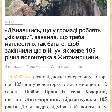
АКТУАЛЬНЕ
«Дізнавшись, що у громаді роблять
„кікімори“, заявила, що треба
наплести їх так багато, щоб
закінчили цю війну»: як живе 105-
річна волонтерка з Житомирщини
Игорь Лыч
2025-09-18
Без комментариев
«ФАКТИ»
розповідають непересічну історі
про 105-річну волонтерку з Житомирщини. 12
Любов Ярош із села Ходорків,
серпня
що на Житомирщині, відсвяткувала 105
років
. Доля щедро відміряла їй життя, втім