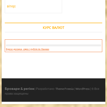
вітер:
КУРС ВАЛЮТ
Курси долара, євро і рубля по банках
Бровари & регіон
| Разработано:
Theme Freesia
|
WordPress
| © Все
права защищены