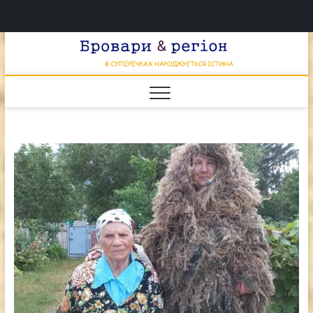
Перейти
Брова
к
В СУПЕРЕЧКАХ
НАРОДЖУЄТЬСЯ
содержимому
ІСТИНА
& регі