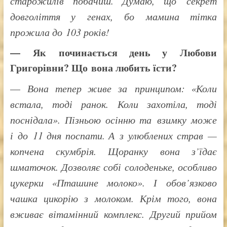
старожилів побачиш. Думаю, що секрет
довголіття у генах, бо мамина тітка
прожила до 103 років!
— Як починається день у Любови
Григорівни? Що вона любить їсти?
—
Вона тепер живе за принципом: «Коли
встала, тоді ранок. Коли захотіла, тоді
поснідала». Пізньою осінню та взимку може
і до 11 дня поспати. А з улюблених страв —
копчена скумбрія. Щоранку вона з’їдає
шматочок. Дозволяє собі солоденьке, особливо
цукерки «Пташине молоко». І обов’язково
чашка цикорію з молоком. Крім того, вона
вживає вітамінний комплекс. Другий прийом