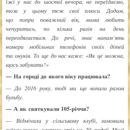
їжі у нас до шостої вечора, не переїдаємо,
тож у цьому теж свої плюси. Додам,
що попри поважний вік, мама любить
чепуритись, по кілька разів на день
переодягається. До речі, знає напам’ять
номери мобільних телефонів своїх дітей
та онуків. То ще до нас каже: «Як це можна,
щось забувати?»
— На городі до якого віку працювала?
— До 2016 року, тоді ми ще копали разом
бульбу.
— А як святкували 105-річчя?
—
Відмічали у сільському клубі, замовили
виїзну кухню, накрили стіл на 40 людей. Моєї