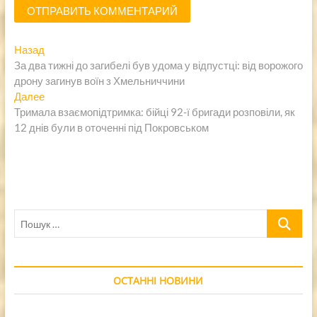
Навигация
Предыдущая
Назад
запись:
За два тижні до загибелі був удома у відпустці: від ворожого
по
дрону загинув воїн з Хмельниччини
записям
Следующая
Далее
запись:
Тримала взаємопідтримка: бійці 92-ї бригади розповіли, як
12 днів були в оточенні під Покровськом
Пошук
…
ОСТАННІ НОВИНИ