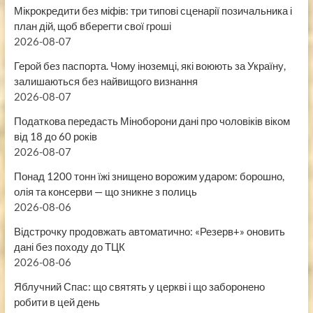
Мікрокредити без міфів: три типові сценарії позичальника і
план дій, щоб вберегти свої гроші
2026-08-07
Герой без паспорта. Чому іноземці, які воюють за Україну,
залишаються без найвищого визнання
2026-08-07
Податкова передасть Міноборони дані про чоловіків віком
від 18 до 60 років
2026-08-07
Понад 1200 тонн їжі знищено ворожим ударом: борошно,
олія та консерви — що зникне з полиць
2026-08-06
Відстрочку продовжать автоматично: «Резерв+» оновить
дані без походу до ТЦК
2026-08-06
Яблучний Спас: що святять у церкві і що заборонено
робити в цей день