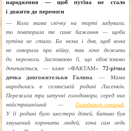
народження — щоб путіна не стало
і дожити до перемоги
—
Коли мама свічку на торті задувала,
то повторила те саме бажання — щоби
путіна не стало. Бо нема і дня, щоб вона
не говорила про війну, так хоче дожити
до перемоги. Заспокоюю її, що обов’язково
72-річна
дочекається,
— каже «ФАКТАМ»
дочка довгожительки Галина
. —
Мама
народилась в селянській родині Лисенків.
Пережила три штучні голодомори, серед них
найстрашніший —
Голодомор-геноцид
.
У її родині було шестеро дітей, батько був
змушений хоронити людей, хоча сам ледь