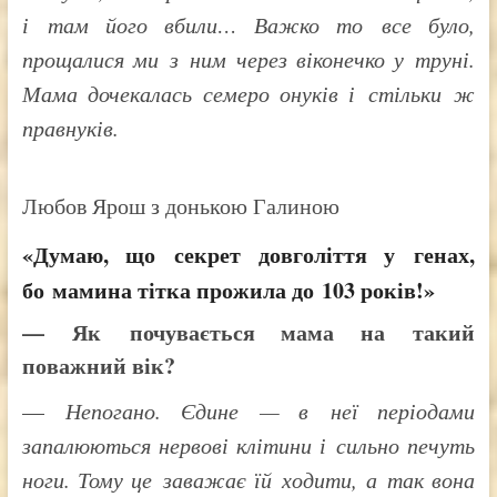
і там його вбили… Важко то все було,
прощалися ми з ним через віконечко у труні.
Мама дочекалась семеро онуків і стільки ж
правнуків.
Любов Ярош з донькою Галиною
«Думаю, що секрет довголіття у генах,
бо мамина тітка прожила до 103 років!»
— Як почувається мама на такий
поважний вік?
—
Непогано. Єдине — в неї періодами
запалюються нервові клітини і сильно печуть
ноги. Тому це заважає їй ходити, а так вона