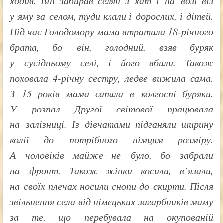
ходив. Він забирав селян з хат і на возі віз
у яму за селом, туди клали і дорослих, і дітей.
Під час Голодомору мама втратила 18-річного
брата, бо він, голодний, взяв буряк
у сусідньому селі, і його вбили. Також
поховала 4-річну сестру, ледве вижила сама.
З 15 років мама сапала в колгоспі буряки.
У розпал Другої світової працювала
на залізниці. Із дівчатами підганяли ширину
колії до потрібного німцям розміру.
А чоловіків майже не було, бо забрали
на фронт. Також жінки косили, в’язали,
на своїх плечах носили снопи до скирти. Після
звільнення села від німецьких загарбників маму
за те, що перебувала на окупованій