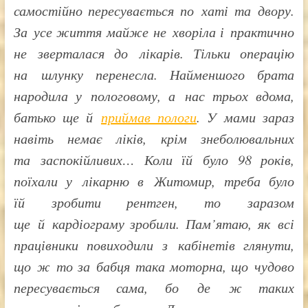
самостійно пересувається по хаті та двору.
За усе життя майже не хворіла і практично
не зверталася до лікарів. Тільки операцію
на шлунку перенесла. Найменшого брата
народила у пологовому, а нас трьох вдома,
батько ще й
приймав пологи
. У мами зараз
навіть немає ліків, крім знеболювальних
та заспокійливих… Коли їй було 98 років,
поїхали у лікарню в Житомир, треба було
їй зробити рентген, то заразом
ще й кардіограму зробили. Пам’ятаю, як всі
працівники повиходили з кабінетів глянути,
що ж то за бабця така моторна, що чудово
пересувається сама, бо де ж таких