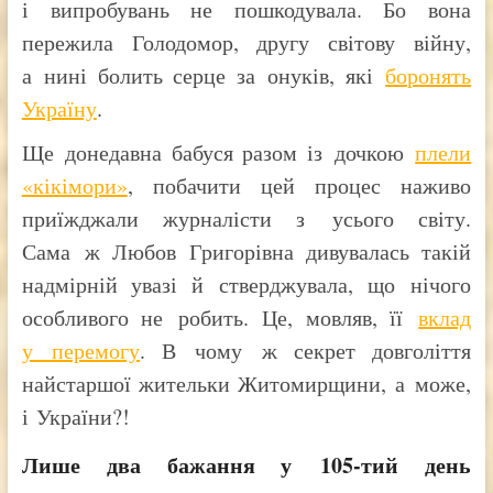
і випробувань не пошкодувала. Бо вона
пережила Голодомор, другу світову війну,
а нині болить серце за онуків, які
боронять
Україну
.
Ще донедавна бабуся разом із дочкою
плели
«кікімори»
, побачити цей процес наживо
приїжджали журналісти з усього світу.
Сама ж Любов Григорівна дивувалась такій
надмірній увазі й стверджувала, що нічого
особливого не робить. Це, мовляв, її
вклад
у перемогу
. В чому ж секрет довголіття
найстаршої жительки Житомирщини, а може,
і України?!
Лише два бажання у 105-тий день