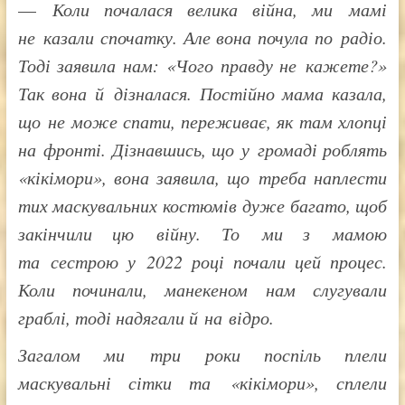
—
Коли почалася велика війна, ми мамі
не казали спочатку. Але вона почула по радіо.
Тоді заявила нам: «Чого правду не кажете?»
Так вона й дізналася. Постійно мама казала,
що не може спати, переживає, як там хлопці
на фронті. Дізнавшись, що у громаді роблять
«кікімори», вона заявила, що треба наплести
тих маскувальних костюмів дуже багато, щоб
закінчили цю війну. То ми з мамою
та сестрою у 2022 році почали цей процес.
Коли починали, манекеном нам слугували
граблі, тоді надягали й на відро.
Загалом ми три роки поспіль плели
маскувальні сітки та «кікімори», сплели