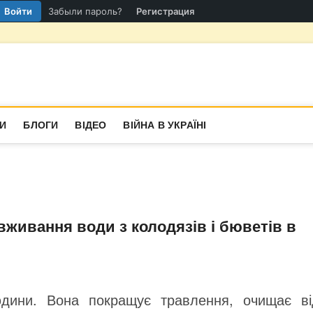
Войти
Забыли пароль?
Регистрация
гіон
СТИНА
И
БЛОГИ
ВІДЕО
ВІЙНА В УКРАЇНІ
вживання води з колодязів і бюветів в
дини. Вона покращує травлення, очищає ві