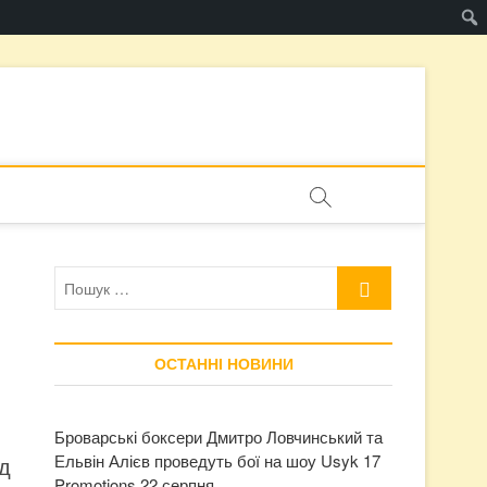
Пошук
…
ОСТАННІ НОВИНИ
Броварські боксери Дмитро Ловчинський та
Ельвін Алієв проведуть бої на шоу Usyk 17
д
Promotions 22 серпня