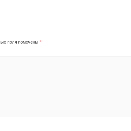
ные поля помечены
*