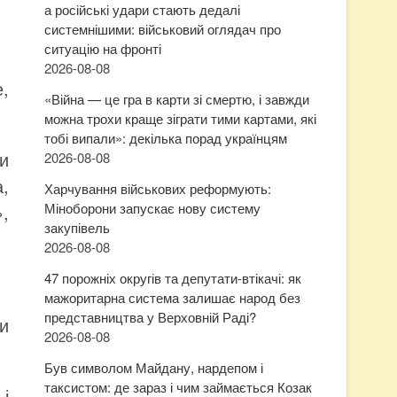
а російські удари стають дедалі
системнішими: військовий оглядач про
ситуацію на фронті
2026-08-08
,
«Війна — це гра в карти зі смертю, і завжди
можна трохи краще зіграти тими картами, які
тобі випали»: декілька порад українцям
и
2026-08-08
а,
Харчування військових реформують:
Міноборони запускає нову систему
,
закупівель
2026-08-08
47 порожніх округів та депутати-втікачі: як
мажоритарна система залишає народ без
представництва у Верховній Раді?
ки
2026-08-08
Був символом Майдану, нардепом і
таксистом: де зараз і чим займається Козак
 і