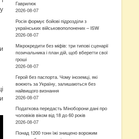
Гаврилюк
у
2026-08-07
Росія формує бойові підрозділи з
українських військовополонених – ISW
2026-08-07
Мікрокредити без міфів: три типові сценарії
и
позичальника і план дій, щоб вберегти свої
гроші
2026-08-07
Герой без паспорта. Чому іноземці, які
воюють за Україну, залишаються без
ці
найвищого визнання
и
2026-08-07
Податкова передасть Міноборони дані про
чоловіків віком від 18 до 60 років
2026-08-07
Понад 1200 тонн їжі знищено ворожим