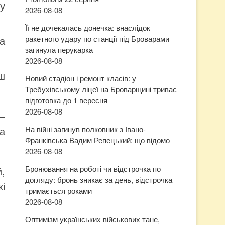
ту
2026-08-08
Її не дочекалась донечка: внаслідок
ла
ракетного удару по станції під Броварами
загинула перукарка
2026-08-08
ш
Новий стадіон і ремонт класів: у
Требухівському ліцеї на Броварщині триває
підготовка до 1 вересня
2026-08-08
—
а
На війні загинув полковник з Івано-
Франківська Вадим Репецький: що відомо
2026-08-08
Бронювання на роботі чи відстрочка по
,
догляду: бронь зникає за день, відстрочка
і
тримається роками
2026-08-08
Оптимізм українських військових тане,