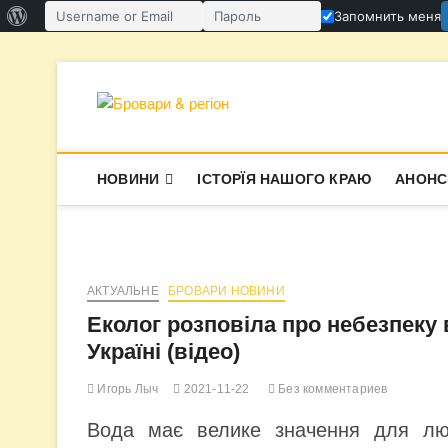
О
Запомнить меня
Имя пользователя или email
Пароль
WordPress
Перейти
к
содержимому
Бровари & ре
В СУПЕРЕЧКАХ НАРОДЖУЄТЬСЯ І
НОВИНИ
ІСТОРЇЯ НАШОГО КРАЮ
АНОНС
АКТУАЛЬНЕ
БРОВАРИ НОВИНИ
Еколог розповіла про небезпеку 
Україні (відео)
Игорь Лыч
2021-11-22
Без комментариев
Вода має велике значення для лю