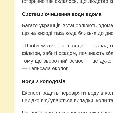
Історично так склалося, що людство 
Системи очищення води вдома
Багато українців встановлюють вдома
що на виході така вода близька до ди
«Проблематика цієї води — занадто 
фільтри, забиті осадом, починають зб
тому що зворотний осмос — це дуже 
— написала еколог.
Вода з колодязів
Експерт радить перевіряти воду в кол
нерідко відбуваються випадки, коли т
Це пов’язано з речовинами, які просо