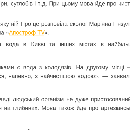
ри, суглобів і т.д. При цьому мова йде про чис
яку ні? Про це розповіла еколог Мар’яна Гінзу
на «
Апостроф TV
«.
а вода в Києві та інших містах є найбіль
иками є вода з колодязів. На другому місці 
ся, напевно, з найчистішою водою», — заявил
авді людський організм не дуже пристосований
 на глибинах. Мова також йде про артезіанськ