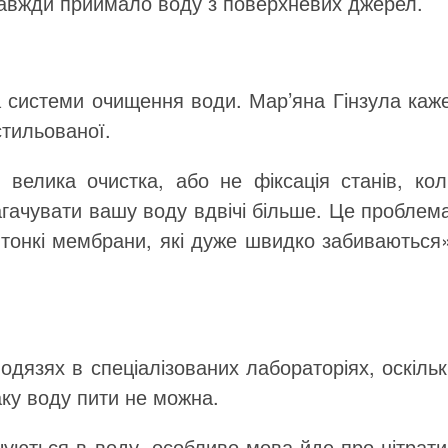
завжди приймало воду з поверхневих джерел.
 системи очищення води. Мар’яна Гінзула каже
стильованої.
велика очистка, або не фіксація станів, кол
агачувати вашу воду вдвічі більше. Це проблем
тонкі мембрани, які дуже швидко забиваються»
одязях в спеціалізованих лабораторіях, оскіль
аку воду пити не можна.
чуються в воду, особливо мова йде про нітрати