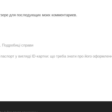
аузере для последующих моих комментариев.
у. Подробиці справи
ующая
ь:
 паспорт у вигляді ID-картки: що треба знати про його оформлен
s
| © Все права защищены