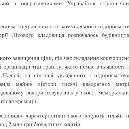
льно з оперативниками Управління стратегічни
ленням спеціалізованого комунального підприємст
ії Лісового кладовища розпочалось будівництв
ного завищення ціни, під час складання кошторисн
організації тип граніту, якого немає в наявності 
 Надалі, на підставі укладеного з підприємств
тавила майже півтори тисячі квадратних метрі
одальшому використовувались у якості меморіальн
після кремації.
«особливі» характеристики якого існують тільки 
над 2 млн грн бюджетних коштів.