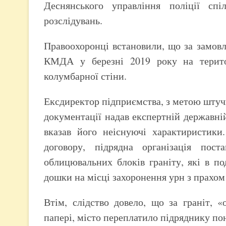
Деснянського управління поліції спі
розслідувань.
Правоохоронці встановили, що за замов
КМДА у березні 2019 року на територ
колумбарної стіни.
Ексдиректор підприємства, з метою штуч
документації надав експертній державній 
вказав його неіснуючі характиристики.
договору, підрядна організація пос
облицювальних блоків граніту, які в п
дошки на місці захоронення урн з прахом 
Втім, слідство довело, що за граніт, 
папері, місто переплатило підряднику по