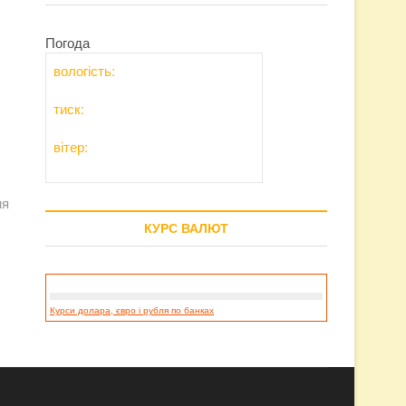
Погода
вологість:
тиск:
вітер:
ня
КУРС ВАЛЮТ
Курси долара, євро і рубля по банках