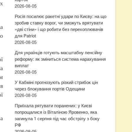
х
2026-08-05
Росія посилює ракетні удари по Києву: на що
зробив ставку ворог, чи зможуть врятувати
ва
«дві стіни» і що робити без перехоплювачів
о
для Patriot
2026-08-05
Для українців готують масштабну пенсійну
ої
реформу: як зміниться система нарахування
виплат
та
2026-08-05
ом
У Кабміні прогнозують різкий стрибок цін
в
через блокування портів Одещини
ої
2026-08-05
Приїхала рятувати поранених: у Києві
попрощалися із Віталіною Яровенко, яка
на
загинула 1 серпня під час обстрілу з боку
РФ
2026-08-05