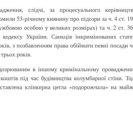
дження, слідчі, за процесуального керівництв
мили 53-річному киянину про підозри за ч. 4 ст. 1
ужбовою особою у великих розмірах) та ч. 2 ст. 3
 кодексу України. Санкція інкримінованих стат
оків, з позбавленням права обіймати певні посади 
трьох років.
ідозрюваним в іншому кримінальному провадженн
оштів під час будівництва колумбарної стіни. То
ставлена клінкерна цегла «подорожчала» на май