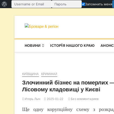
О
Запомнить меня
Имя пользователя или email
Пароль
WordPress
Перейти
к
содержимому
Бровари & ре
В СУПЕРЕЧКАХ НАРОДЖУЄТЬСЯ І
НОВИНИ
ІСТОРЇЯ НАШОГО КРАЮ
АНОНС
КИЇВЩИНА
КРИМІНАЛ
Злочинний бізнес на померлих —
Лісовому кладовищі у Києві
Игорь Лыч
2025-01-22
Без комментариев
Ще одну корупційну схему з розкра