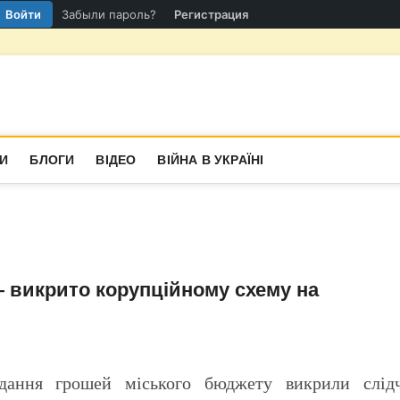
Войти
Забыли пароль?
Регистрация
гіон
СТИНА
И
БЛОГИ
ВІДЕО
ВІЙНА В УКРАЇНІ
 викрито корупційному схему на
дання грошей міського бюджету викрили слідч