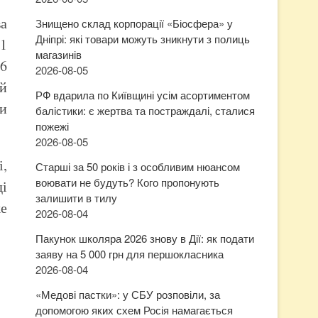
а
Знищено склад корпорації «Біосфера» у
Дніпрі: які товари можуть зникнути з полиць
91
магазинів
66
2026-08-05
ей
РФ вдарила по Київщині усім асортиментом
чи
балістики: є жертва та постраждалі, сталися
пожежі
2026-08-05
і,
Старші за 50 років і з особливим нюансом
воювати не будуть? Кого пропонують
ді
залишити в тилу
же
2026-08-04
Пакунок школяра 2026 знову в Дії: як подати
заяву на 5 000 грн для першокласника
2026-08-04
«Медові пастки»: у СБУ розповіли, за
допомогою яких схем Росія намагається