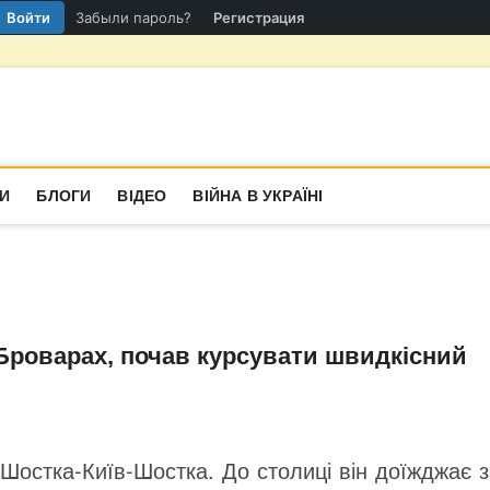
Войти
Забыли пароль?
Регистрация
гіон
СТИНА
И
БЛОГИ
ВІДЕО
ВІЙНА В УКРАЇНІ
 Броварах, почав курсувати швидкісний
 Шостка-Київ-Шостка. До столиці він доїжджає 