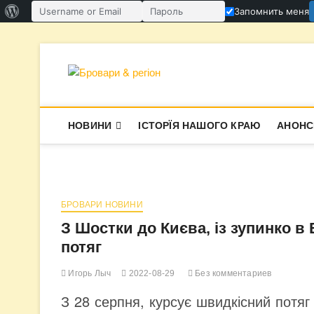
О
Запомнить меня
Имя пользователя или email
Пароль
WordPress
Перейти
к
содержимому
Бровари & ре
В СУПЕРЕЧКАХ НАРОДЖУЄТЬСЯ І
НОВИНИ
ІСТОРЇЯ НАШОГО КРАЮ
АНОНС
БРОВАРИ НОВИНИ
З Шостки до Києва, із зупинко в
потяг
Игорь Лыч
2022-08-29
Без комментариев
З 28 серпня, курсує швидкісний потяг