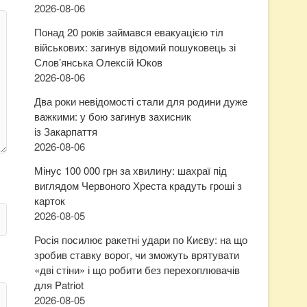
2026-08-06
Понад 20 років займався евакуацією тіл
військових: загинув відомий пошуковець зі
Слов’янська Олексій Юков
2026-08-06
Два роки невідомості стали для родини дуже
важкими: у бою загинув захисник
із Закарпаття
2026-08-06
Мінус 100 000 грн за хвилину: шахраї під
виглядом Червоного Хреста крадуть гроші з
карток
2026-08-05
Росія посилює ракетні удари по Києву: на що
зробив ставку ворог, чи зможуть врятувати
«дві стіни» і що робити без перехоплювачів
для Patriot
2026-08-05