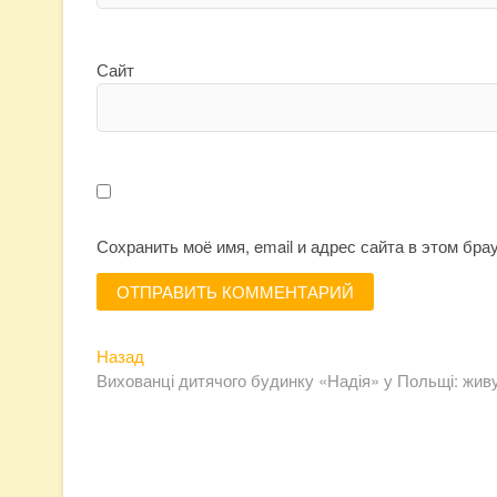
Сайт
Сохранить моё имя, email и адрес сайта в этом бр
Предыдущая
Навигация
Назад
запись:
Вихованці дитячого будинку «Надія» у Польщі: жив
по
записям