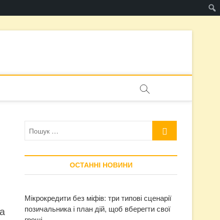
Пошук
…
ОСТАННІ НОВИНИ
Мікрокредити без міфів: три типові сценарії
позичальника і план дій, щоб вберегти свої
за
гроші