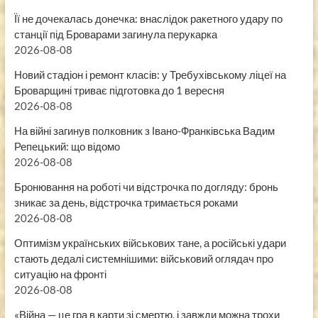
Її не дочекалась донечка: внаслідок ракетного удару по
станції під Броварами загинула перукарка
2026-08-08
Новий стадіон і ремонт класів: у Требухівському ліцеї на
Броварщині триває підготовка до 1 вересня
2026-08-08
На війні загинув полковник з Івано-Франківська Вадим
Репецький: що відомо
2026-08-08
Бронювання на роботі чи відстрочка по догляду: бронь
зникає за день, відстрочка тримається роками
2026-08-08
Оптимізм українських військових тане, а російські удари
стають дедалі системнішими: військовий оглядач про
ситуацію на фронті
2026-08-08
«Війна — це гра в карти зі смертю, і завжди можна трохи