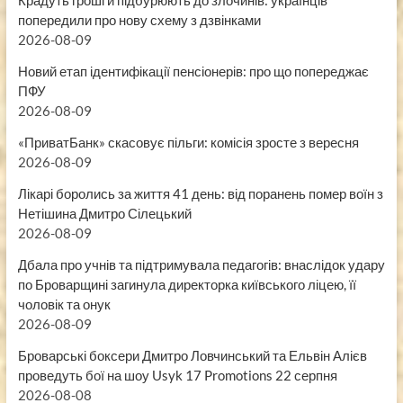
попередили про нову схему з дзвінками
2026-08-09
Новий етап ідентифікації пенсіонерів: про що попереджає
ПФУ
2026-08-09
«ПриватБанк» скасовує пільги: комісія зросте з вересня
2026-08-09
Лікарі боролись за життя 41 день: від поранень помер воїн з
Нетішина Дмитро Сілецький
2026-08-09
Дбала про учнів та підтримувала педагогів: внаслідок удару
по Броварщині загинула директорка київського ліцею, її
чоловік та онук
2026-08-09
Броварські боксери Дмитро Ловчинський та Ельвін Алієв
проведуть бої на шоу Usyk 17 Promotions 22 серпня
2026-08-08