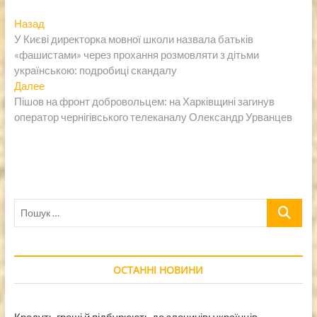
Навигация
Предыдущая
Назад
запись:
У Києві директорка мовної школи назвала батьків
по
«фашистами» через прохання розмовляти з дітьми
записям
українською: подробиці скандалу
Следующая
Далее
запись:
Пішов на фронт добровольцем: на Харківщині загинув
оператор чернігівського телеканалу Олександр Урванцев
Пошук
…
ОСТАННІ НОВИНИ
Крадуть гроші й підбурюють до злочинів: українців