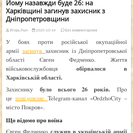
Йому назавжди буде 26: на
Харківщині загинув захисник з
Дніпропетровщини
Игорь Лыч
2025-10-14
Без комментариев
У боях проти російської окупаційної
армії
загинув
захисник із Дніпропетровської
області Євген Федченко. Життя
обірвалося в
військовослужбовця
Харківській області.
було всього 26 років.
Захиснику
Про
це
повідомляє
Telegram-канал «OrdzhoCity –
місто Покров».
Що відомо про воїна
служив в українській армії
Євген Федченко