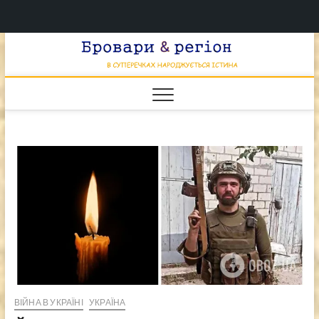
Перейти
Брова
к
В СУПЕРЕЧКАХ
НАРОДЖУЄТЬСЯ
содержимому
ІСТИНА
& регі
ВІЙНА В УКРАЇНІ
УКРАЇНА