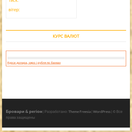
вітер:
КУРС ВАЛЮТ
Курси долара, євро і рубля по банках
Бровари & регіон
| Разработано:
Theme Freesia
|
WordPress
| © Все
права защищены