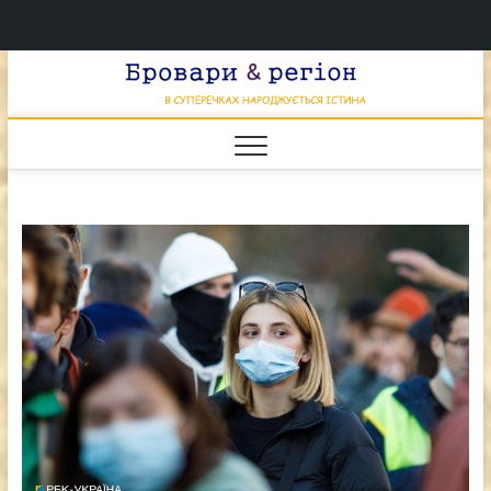
Перейти
Брова
к
В СУПЕРЕЧКАХ
НАРОДЖУЄТЬСЯ
содержимому
ІСТИНА
& регі