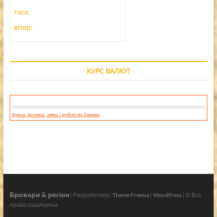
тиск:
вітер:
КУРС ВАЛЮТ
Курси долара, євро і рубля по банках
Бровари & регіон
| Разработано:
Theme Freesia
|
WordPress
| © Все
права защищены