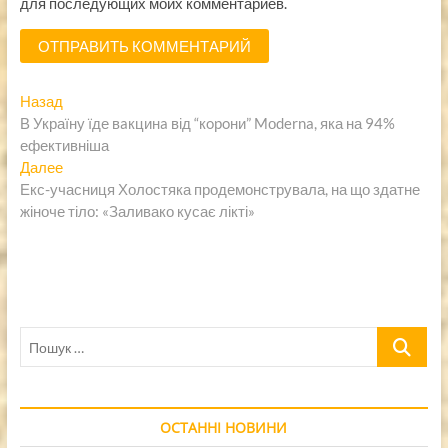
для последующих моих комментариев.
Навигация
Предыдущая
Назад
запись:
В Україну їде вaкцинa від “кopoни” Mоderna, яка на 94%
по
ефективніша
записям
Следующая
Далее
запись:
Екс-учасниця Холостяка продемонструвала, на що здатне
жіноче тіло: «Заливако кусає лікті»
Пошук
…
ОСТАННІ НОВИНИ