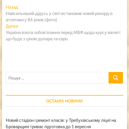
Навигация
Предыдущая
Назад
запись:
Найсильніший дідусь у світі встановив новий рекорд із
по
атлетики у 86 років (фото)
записям
Следующая
Далее
запись:
Україна взяла зобов’язання перед МВФ щодо курсу валют:
що буде з ціною долара та євро
Пошук
…
ОСТАННІ НОВИНИ
Новий стадіон і ремонт класів: у Требухівському ліцеї на
Броварщині триває підготовка до 1 вересня