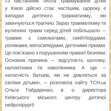
«З настанням тепла травмування дітей
у Києві дійсно стає частішим, щороку є
випадки дитячого травматизму, які
закінчуються трагічно. Зараз травматизму та
вуличних травм серед дітей побільшало —
травми з самокатами, скейтбордами,
роликами, велосипедами, дитячими гірками.
Це пов’язано з порушенням правил безпеки.
Основна причина — відсутність шолому,
налокітника та наколінника. А ще —
халатність батьків, які не дивляться за
своїми дітьми», — розповіла сайту ТСН.ua
Ольга Гайдаренко, в. о. директора
Київського міського центру дитячої
нейрохірургії.