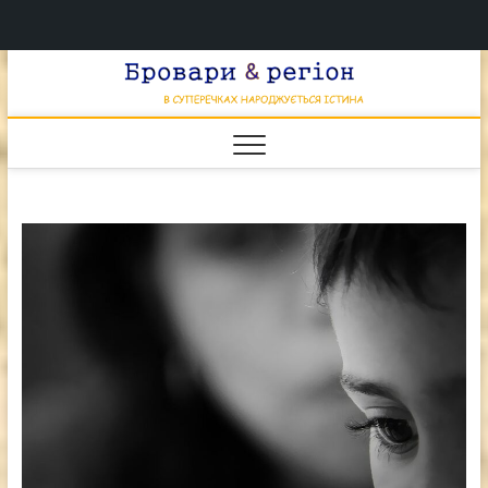
Перейти
Брова
к
В СУПЕРЕЧКАХ
НАРОДЖУЄТЬСЯ
содержимому
ІСТИНА
& регі