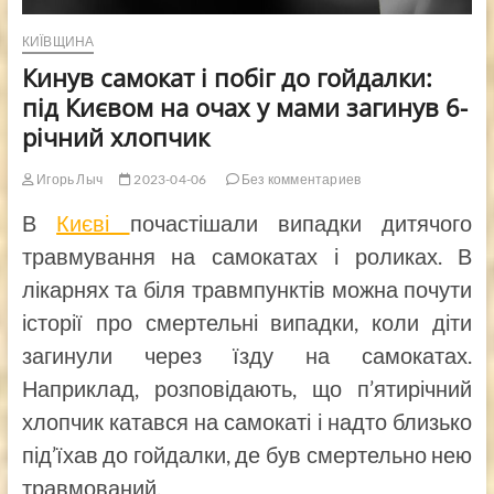
КИЇВЩИНА
Кинув самокат і побіг до гойдалки:
під Києвом на очах у мами загинув 6-
річний хлопчик
Игорь Лыч
2023-04-06
Без комментариев
В
Києві
почастішали випадки дитячого
травмування на самокатах і роликах. В
лікарнях та біля травмпунктів можна почути
історії про смертельні випадки, коли діти
загинули через їзду на самокатах.
Наприклад, розповідають, що п’ятирічний
хлопчик катався на самокаті і надто близько
під’їхав до гойдалки, де був смертельно нею
травмований.