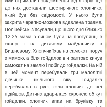
«Ми отримали повідомлення від лікарів, що
до них доставили шестирічного хлопчика,
який був без свідомості. У нього була
закрита черепно-мозкова вдавлена травма.
Поліцейські з’ясували, що цього дня близько
12:25 мама з сином були на прогулянці в
сквері і на дитячому майданчику в
Вишневому. Хлопчик їхав на самокаті поруч
з мамою, а біля гойдалок він раптово кинув
самокат на землю і побіг до гойдалки. На ній
в цей момент перебували три малолітні
дівчинки шкільного віку. Гойдалка
перебувала в русі, коли хлопчик до неї
підійшов. Дитина вдарилася скронею об кут
гойдалки, хлопчик впав на бруківку та