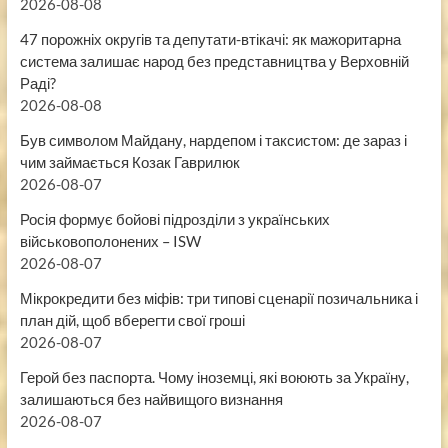
2026-08-08
47 порожніх округів та депутати-втікачі: як мажоритарна
система залишає народ без представництва у Верховній
Раді?
2026-08-08
Був символом Майдану, нардепом і таксистом: де зараз і
чим займається Козак Гаврилюк
2026-08-07
Росія формує бойові підрозділи з українських
військовополонених – ISW
2026-08-07
Мікрокредити без міфів: три типові сценарії позичальника і
план дій, щоб вберегти свої гроші
2026-08-07
Герой без паспорта. Чому іноземці, які воюють за Україну,
залишаються без найвищого визнання
2026-08-07