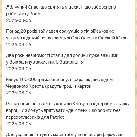
Яблучний Спас: що святять у церкві і що заборонено
робити в цей день
2026-08-06
Понад 20 років займався евакуацією тіл військових:
загинув відомий пошуковець зі Слов’янська Олексій Юков
2026-08-06
Два роки невідомості стали для родини дуже важкими:
у бою загинув захисник із Закарпаття
2026-08-06
Мінус 100 000 грн за хвилину: шахраї під виглядом
Червоного Хреста крадуть гроші з карток
2026-08-05
Росія посилює ракетні удари по Києву: на що зробив ставку
ворог, чи зможуть врятувати «дві стіни» і що робити без
перехоплювачів для Patriot
2026-08-05
Для українців готують масштабну пенсійну реформу: як