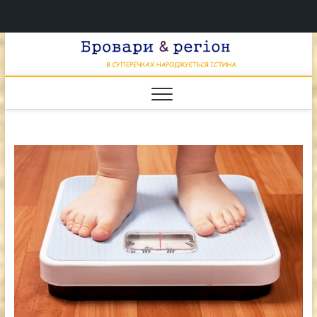
Перейти
Брова
к
В СУПЕРЕЧКАХ
НАРОДЖУЄТЬСЯ
содержимому
ІСТИНА
& регі