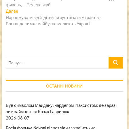
по
гривень, — Зеленський
записям
Следующая
Далее
запись:
Народжувати від 5 дітей чи зустрічати мігрантів з
Бангладеш: яке майбутнє малюють Україні
Пошук
…
ОСТАННІ НОВИНИ
Був символом Майдану, нардепом і таксистом: де зараз і
чим займається Козак Гаврилюк
2026-08-07
Росія формує бойові підрозділи з українських