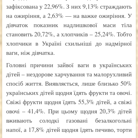
зафіксована у 22,96%. З них 9,13% страждають
на ожиріння, а 2,63% — на важке ожиріння. У
дівчаток показник надлишкової маси тіла
становить 20,72%, а хлопчиків – 25,24%. Тобто
хлопчики в Україні схильніші до надмірної
ваги, ніж дівчатка.
Головні причини зайвої ваги в українських
дітей – нездорове харчування та малорухливий
спосіб життя. Виявляється, лише близько 50%
українських дітей щодня їдять фрукти та овочі.
Свіжі фрукти щодня їдять 55,3% дітей, а свіжі
овочі – 41,4%. При цьому щодня 20,3% дітей
вживають солодкі газовані безалкогольні
напої, а 17,8% дітей щодня їдять печиво, торти