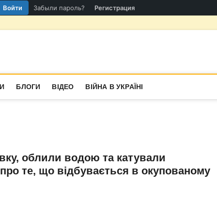
Войти
Забыли пароль?
Регистрация
гіон
СТИНА
И
БЛОГИ
ВІДЕО
ВІЙНА В УКРАЇНІ
вку, облили водою та катували
про те, що відбувається в окупованому