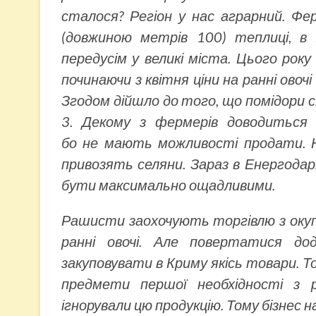
сталося? Регіон у нас аграрний. Фе
(довжиною метрів 100) теплиці, в 
передусім у великі міста. Цього року
починаючи з квітня ціни на ранні овочі
Згодом дійшло до того, що помідори с
3. Декому з фермерів доводиться
бо не мають можливості продати. На
привозять селяни. Зараз в Енергодар
бути максимально ощадливими.
Рашисти заохочують торгівлю з оку
ранні овочі. Але повертатися д
закуповувати в Криму якісь товари. То
предмети першої необхідності з 
ігнорували цю продукцію. Тому бізнес 