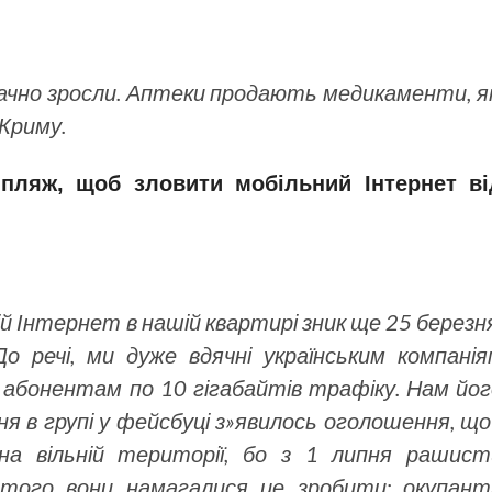
значно зросли. Аптеки продають медикаменти, я
Криму.
пляж, щоб зловити мобільний Інтернет ві
й Інтернет в нашій квартирі зник ще 25 березн
о речі, ми дуже вдячні українським компанія
и абонентам по 10 гігабайтів трафіку. Нам йог
ня в групі у фейсбуці з»явилось оголошення, щ
на вільній території, бо з 1 липня рашист
о того вони намагалися це зробити: окупант