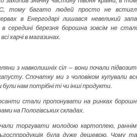
о захопив значну частину півдня країни, в то
АЕС, тому багато людей просто не встигл
ервах в Енергодарі лишався невеликий запа
 А в середині березня борошна зовсім не стало
сі харчі в магазинах.
еляни з навколишніх сіл — вони почали підвози
капусту. Спочатку ми з чоловіком купували все
 були нам потрібні ті чи інші продукти.
мерсанти стали пропонувати на ринках борошн
ами на Пологівських складах.
очали торгувати молодою картоплею, раннім
ьгосппродукція була дуже дешевою. Чому та