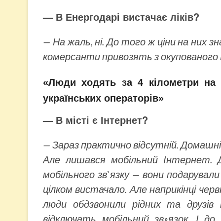
— В Енергодарі вистачає ліків?
— На жаль, ні. До того ж ціни на них 
комерсанти привозять з окупованого 
«Люди ходять за 4 кілометри на 
українських операторів»
— В місті є Інтернет?
— Зараз практично відсутній. Домашні
Але лишався мобільний Інтернет. Д
мобільного зв`язку — вони подарувал
цілком вистачало. Але наприкінці черв
люди обдзвонили рідних та друзів 
відключать мобільний зв»язок. І д