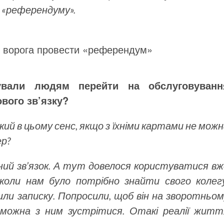
 «референдуму».
ни ворога провести «референдум»
ували людям перейти на обслуговуванн
вого зв’язку?
ий в цьому сенс, якщо з їхніми картами не мож
ер?
ьний зв’язок. А тут довелося користуватися в
 коли нам було потрібно знайти свого колегу
ли записку. Попросили, щоб він на зворотньом
ли можна з ним зустрітися. Отакі реалії житт