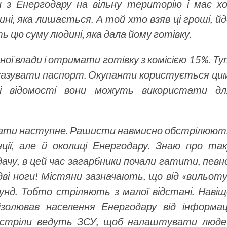
и з Енергодару на вільну територію і має хо
дині, яка лишається. А той хто взяв ці гроші, й
 цю суму людині, яка дала йому готівку.
ної влади і отримати готівку з комісією 15%. Т
казувати паспорт. Окупанти користується цим
Ці відомості вони можуть використати дл
казати наступне. Рашисти навмисно обстрілюют
ії, але й околиці Енергодару. Знаю про так
 дачу, в цей час загарбники почали гатити, певн
дві ноги! Містяни зазначають, що від «вильот
кунд. Тобто стріляють з малої відстані. Навіщ
ізолював населення Енергодару від інформаці
обстріли ведуть ЗСУ, щоб налаштувати люде