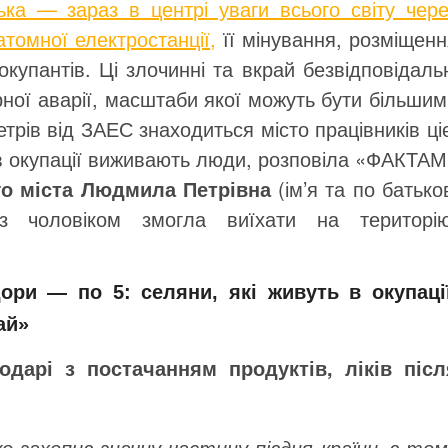
ка — зараз в центрі уваги всього світу чере
атомної електростанції,
її мінування, розміщенн
 окупантів. Ці злочинні та вкрай безвідповідаль
ної аварії, масштаби якої можуть бути більши
етрів від ЗАЕС знаходиться місто працівників ці
 в окупації виживають люди, розповіла «ФАКТАМ
го міста Людмила Петрівна
(ім’я та по батько
з чоловіком змогла виїхати на територію
дори — по 5: селяни, які живуть в окупації
ай»
дарі з постачанням продуктів, ліків післ