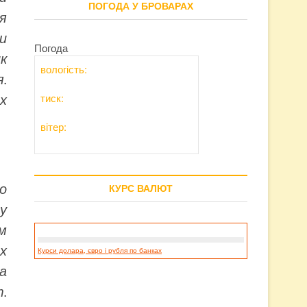
ПОГОДА У БРОВАРАХ
я
и
Погода
ик
вологість:
.
тиск:
х
вітер:
о
КУРС ВАЛЮТ
у
м
х
Курси долара, євро і рубля по банках
а
.