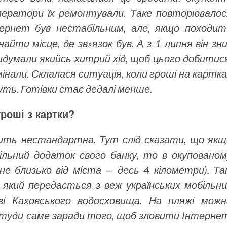
 оператори їх ремонтували. Таке повторювалос
нтернет був нестабільним, але, якщо походит
йти місце, де зв»язок був. А з 1 липня він зн
думали якийсь хитрий хід, щоб цього добитися
нали. Склалася ситуація, коли гроші на картка
жуть. Готівки стає дедалі менше.
роші з картки?
ить нестандартна. Тут слід сказати, що якщ
льний додаток свого банку, то в окупованом
не близько від міста — десь 4 кілометри). Та
який передається з веж українських мобільни
і Каховського водосховища. На пляжі можн
 туди саме заради того, щоб зловити Інтернет