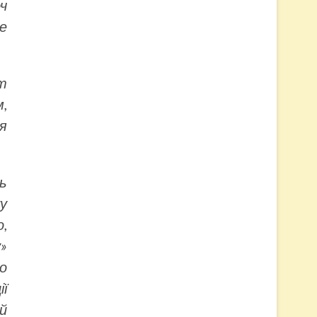
ч
де
ут
,
я
ь
у
о,
у»
о
ї
й