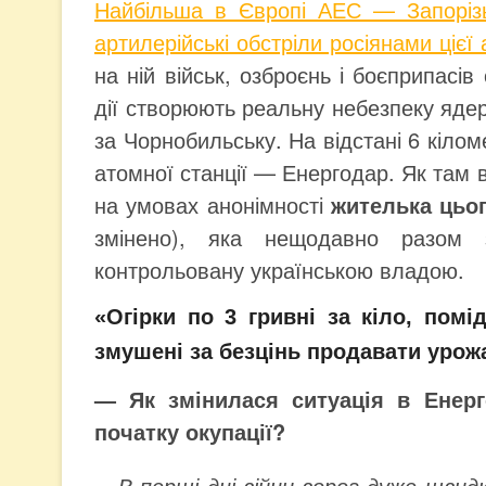
Найбільша в Європі АЕС — Запорізь
артилерійські обстріли росіянами цієї 
на ній військ, озброєнь і боєприпасів
дії створюють реальну небезпеку ядер
за Чорнобильську. На відстані 6 кілом
атомної станції — Енергодар. Як там
на умовах анонімності
жителька цьо
змінено), яка нещодавно разом 
контрольовану українською владою.
«Огірки по 3 гривні за кіло, помі
змушені за безцінь продавати урож
— Як змінилася ситуація в Енерго
початку окупації?