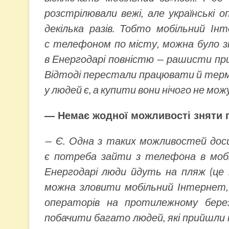
розстрілювали вежі, але українські
декілька разів. Тобто мобільний І
с телефоном по місту, можна було зна
в Енергодарі повністю — рашисти при
Відтоді перестали працювати й термі
у людей є, а купити вони нічого не мо
— Немає жодної можливості зняти г
— Є. Одна з таких можливостей дос
є потреба зайти з телефона в мобі
Енергодарі люди йдуть на пляж (це 
можна зловити мобільний Інтернет, 
операторів на протилежному берез
побачити багато людей, які прийшли