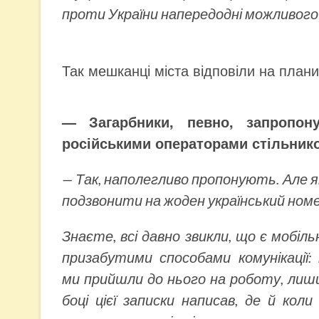
проти України напередодні можливого
Так мешканці міста відповіли на пла
— Загарбники, певно, запропон
російськими операторами стільнико
— Так, наполегливо пропонують. Але як
подзвонити на жоден український ном
Знаєте, всі давно звикли, що є мобіл
призабутими способами комунікації:
ми прийшли до нього на роботу, лиши
боці цієї записки написав, де й ко