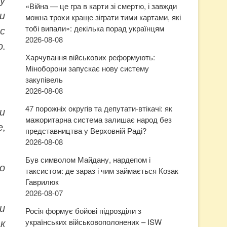
му
«Війна — це гра в карти зі смертю, і завжди
и
можна трохи краще зіграти тими картами, які
тобі випали»: декілька порад українцям
с
2026-08-08
.
Харчування військових реформують:
Міноборони запускає нову систему
закупівель
2026-08-08
47 порожніх округів та депутати-втікачі: як
ти
мажоритарна система залишає народ без
,
представництва у Верховній Раді?
2026-08-08
Був символом Майдану, нардепом і
о
таксистом: де зараз і чим займається Козак
Гаврилюк
2026-08-07
и
Росія формує бойові підрозділи з
українських військовополонених – ISW
к