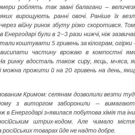
рмери роблять так звані балагани — величезн
яких вирощують ранні овочі. Раніше їх везл
 через війну ринок збуту різко скоротився. То
 в Енергодарі були в 2−3 рази нижчі, ніж зазвича
тали коштувати 5 гривень за кілограм, огірки
 висипати частину врожаю в компостні ями
 ринку вдосталь також сиру, яєць, м»яса, як
і можна прожити й на 20 гривень на день, якщ
пованим Кримом: селянам дозволили везти туд
одому з виторгом заборонили — вимагают
ж в Енергодарі з»явилася побутова хімія та ін
російським штрих-кодом. Але чимало містя
на російських товарах йде не надто добре.