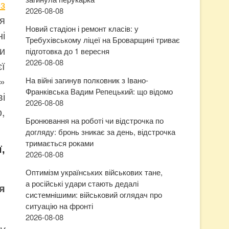
з
2026-08-08
я
Новий стадіон і ремонт класів: у
ні
Требухівському ліцеї на Броварщині триває
ми
підготовка до 1 вересня
2026-08-08
єї
»
На війні загинув полковник з Івано-
Франківська Вадим Репецький: що відомо
ві
2026-08-08
,
Бронювання на роботі чи відстрочка по
догляду: бронь зникає за день, відстрочка
тримається роками
,
2026-08-08
Оптимізм українських військових тане,
а російські удари стають дедалі
я
системнішими: військовий оглядач про
ситуацію на фронті
2026-08-08