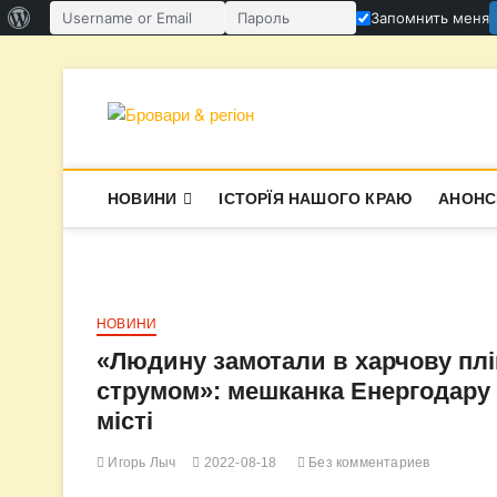
О
Запомнить меня
Имя пользователя или email
Пароль
WordPress
Перейти
к
содержимому
Бровари & ре
В СУПЕРЕЧКАХ НАРОДЖУЄТЬСЯ І
НОВИНИ
ІСТОРЇЯ НАШОГО КРАЮ
АНОНС
НОВИНИ
«Людину замотали в харчову плі
струмом»: мешканка Енергодару 
місті
Игорь Лыч
2022-08-18
Без комментариев