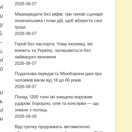
2026-08-07
і
Мікрокредити без міфів: три типові сценарії
и
позичальника і план дій, щоб вберегти свої
му
гроші
й.
2026-08-07
 —
Герой без паспорта. Чому іноземці, які
воюють за Україну, залишаються без
,
найвищого визнання
і
2026-08-07
о
Податкова передасть Міноборони дані про
чоловіків віком від 18 до 60 років
2026-08-07
и
Понад 1200 тонн їжі знищено ворожим
ь
ударом: борошно, олія та консерви — що
ші
зникне з полиць
2026-08-06
н
Відстрочку продовжать автоматично: