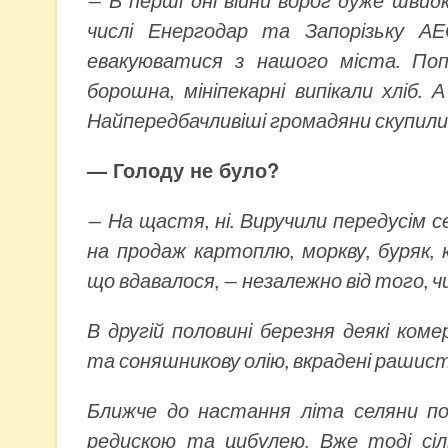
— В перші дні війни ворог дуже швидк
числі Енергодар та Запорізьку 
евакуюватися з нашого міста. Поп
борошна, мініпекарні випікали хліб.
Найпередбачливіші громадяни скупили в
— Голоду не було?
— На щастя, ні. Виручили передусім с
на продаж картоплю, моркву, буряк, 
що вдавалося, — незалежно від того, чи
В другій половині березня деякі ко
та соняшникову олію, вкрадені рашист
Ближче до настання літа селяни п
редискою та цибулею. Вже тоді сіл