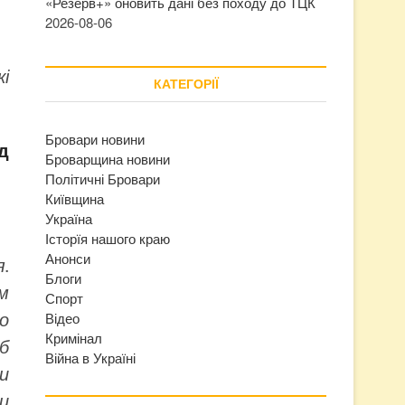
«Резерв+» оновить дані без походу до ТЦК
2026-08-06
кі
КАТЕГОРІЇ
Бровари новини
д
Броварщина новини
Політичні Бровари
Київщина
Україна
Історїя нашого краю
Анонси
я.
Блоги
м
Спорт
о
Відео
Кримінал
об
Війна в Україні
и
и