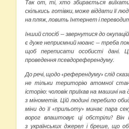
Так от, ті, хто збирається виїхат
скількись готівки, може віддати її лю
на пляж, ловить Інтернет і переводить
Інший спосіб — звернутися до окупацій
є дуже неприємний нюанс — треба по
щоб переписати особисті дані. 
проведення псевдореферендуму.
До речі, щодо «референдуму» слід с
не тільки територію атомної станц
історію: чоловік приїхав на машині на
з мінометів. Цій людині перебило оби
міни до її «прильоту» минає пара се
ворог влаштовує ці обстріли? Він 
з українських джерел і бреше, що 