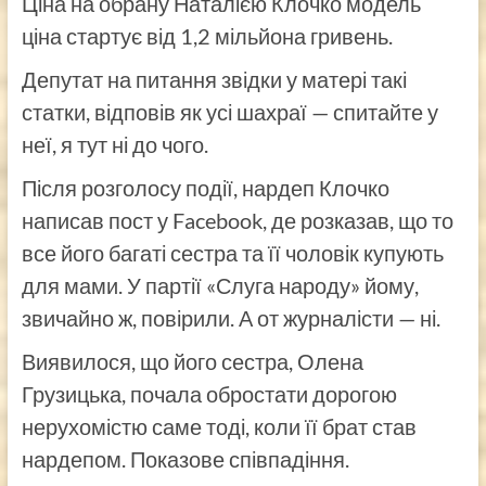
Ціна на обрану Наталією Клочко модель
ціна стартує від 1,2 мільйона гривень.
Депутат на питання звідки у матері такі
статки, відповів як усі шахраї — спитайте у
неї, я тут ні до чого.
Після розголосу події, нардеп Клочко
написав пост у Facebook, де розказав, що то
все його багаті сестра та її чоловік купують
для мами. У партії «Слуга народу» йому,
звичайно ж, повірили. А от журналісти — ні.
Виявилося, що його сестра, Олена
Грузицька, почала обростати дорогою
нерухомістю саме тоді, коли її брат став
нардепом. Показове співпадіння.