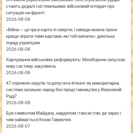
стають дедалі системнішими: військовий оглядач про
ситуацію на фронті
2026-08-08
«Війна — це гра в карти зі смертю, і завжди можна трохи
краще зіграти тими картами, які тобі випали»: декілька
порад українцям
2026-08-08
Харчування військових реформують: Міноборони запускає
нову систему закупівель
2026-08-08
47 порожніх округів та депутати-втікачі: як мажоритарна
система залишає народ без представництва у Верховній
Раді?
2026-08-08
Був символом Майдану, нардепом і таксистом: де зараз і
чим займається Козак Гаврилюк
2026-08-07