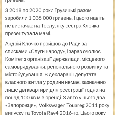
З 2018 по 2020 роки Грузицькі разом
заробили 1 035 000 гривень. І цього навіть
не вистачає на Теслу, яку сестра Клочка
презентувала мамі.
Андрій Клочко пройшов до Ради за
списками «Слуги народу», і зараз очолює
Комітет з організації держвлади, місцевого
самоврядування, регіонального розвитку та
містобудування. В декларації депутата
власного житла у родини немає, зазначено
лише дві квартири для реєстрації і одна на
понад 100 кв.м в оренді. З авто у нього два
«Запорожця», Volkswagen Touareg 2011 року
випуску та Toyota Rav4 2016-го. Цього року