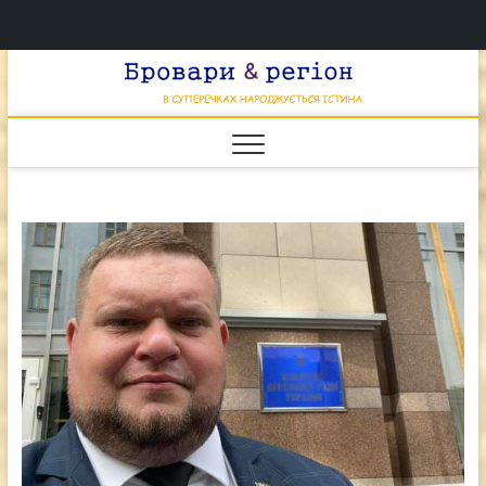
Перейти
Брова
к
В СУПЕРЕЧКАХ
НАРОДЖУЄТЬСЯ
содержимому
ІСТИНА
& регі