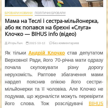
БРОВАРИ НОВИНИ
ПОЛІТИЧНІ БРОВАРИ
Мама на Теслі і сестра-мільйонерка,
або як попався на брехні «Слуга»
Клочко — BIHUS info (відео)
Игорь Лыч
2021-10-12
Без комментариев
Як тільки
Андрій Клочко
став депутатом
Верховної Ради, його 70-річна мати одразу
почала скуповувати різну дорогу
нерухомість. Раптове збагачення мами
нардеп пояснив опікою його сестри-
мільйонерки та її чоловіка. Але Клочко не
подумав, що журналісти можуть перевірити
його слова. Тож розслідувачі
BIHUS