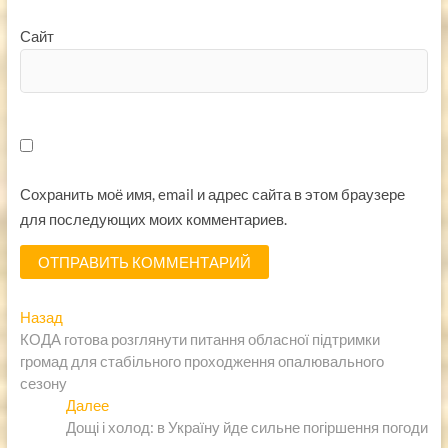
Сайт
Сохранить моё имя, email и адрес сайта в этом браузере
для последующих моих комментариев.
Навигация
Предыдущая
Назад
запись:
КОДА готова розглянути питання обласної підтримки
по
громад для стабільного проходження опалювального
записям
сезону
Следующая
Далее
запись:
Дощі і холод: в Україну йде сильне погіршення погоди