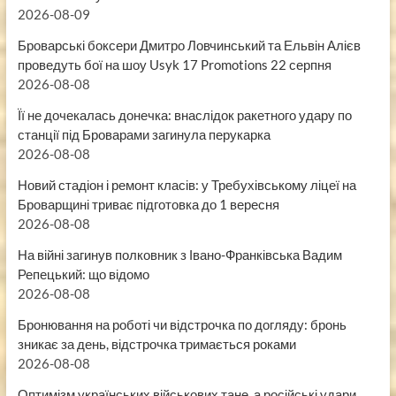
2026-08-09
Броварські боксери Дмитро Ловчинський та Ельвін Алієв
проведуть бої на шоу Usyk 17 Promotions 22 серпня
2026-08-08
Її не дочекалась донечка: внаслідок ракетного удару по
станції під Броварами загинула перукарка
2026-08-08
Новий стадіон і ремонт класів: у Требухівському ліцеї на
Броварщині триває підготовка до 1 вересня
2026-08-08
На війні загинув полковник з Івано-Франківська Вадим
Репецький: що відомо
2026-08-08
Бронювання на роботі чи відстрочка по догляду: бронь
зникає за день, відстрочка тримається роками
2026-08-08
Оптимізм українських військових тане, а російські удари