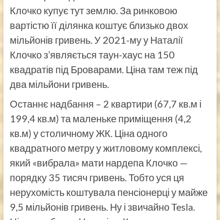
Клочко купує тут землю. За ринковою
вартістю її ділянка коштує близько двох
мільйонів гривень. У 2021-му у Наталії
Клочко з’являється таун-хаус на 150
квадратів під Броварами. Ціна там теж під
два мільйони гривень.
Останнє надбання – 2 квартири (67,7 кв.м і
199,4 кв.м) та маленьке приміщення (4,2
кв.м) у столичному ЖК. Ціна одного
квадратного метру у житловому комплексі,
який «вибрала» мати нардепа Клочко —
порядку 35 тисяч гривень. Тобто уся ця
нерухомість коштувала пенсіонерці у майже
9,5 мільйонів гривень. Ну і звичайно Tesla.