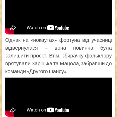
Однак на «нокаутах» фортуна від учасниці
відвернулася – вона повинна була
залишити проєкт. Втім, збирачку фольклору
врятували Заріцька та Мацола, забравши до
команди «Другого шансу».