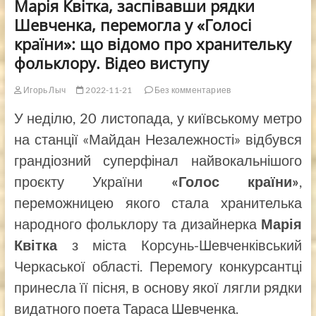
Марія Квітка, заспівавши рядки
Шевченка, перемогла у «Голосі
країни»: що відомо про хранительку
фольклору. Відео виступу
Игорь Лыч
2022-11-21
Без комментариев
У неділю, 20 листопада, у київському метро
на станції «Майдан Незалежності» відбувся
грандіозний суперфінал найвокальнішого
проєкту України
«Голос країни»
,
переможницею якого стала хранителька
народного фольклору та дизайнерка
Марія
Квітка
з міста Корсунь-Шевченківський
Черкаської області. Перемогу конкурсантці
принесла її пісня, в основу якої лягли рядки
видатного поета Тараса Шевченка.