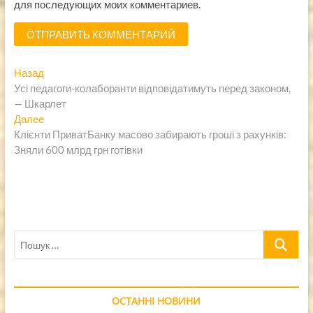
для последующих моих комментариев.
Навигация
Предыдущая
Назад
запись:
Усі педагоги-колаборанти відповідатимуть перед законом,
по
— Шкарлет
записям
Следующая
Далее
запись:
Клієнти ПриватБанку масово забирають гроші з рахунків:
Зняли 600 млрд грн готівки
Пошук
…
ОСТАННІ НОВИНИ