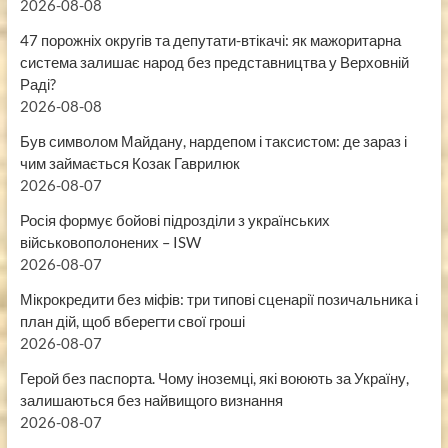
2026-08-08
47 порожніх округів та депутати-втікачі: як мажоритарна
система залишає народ без представництва у Верховній
Раді?
2026-08-08
Був символом Майдану, нардепом і таксистом: де зараз і
чим займається Козак Гаврилюк
2026-08-07
Росія формує бойові підрозділи з українських
військовополонених – ISW
2026-08-07
Мікрокредити без міфів: три типові сценарії позичальника і
план дій, щоб вберегти свої гроші
2026-08-07
Герой без паспорта. Чому іноземці, які воюють за Україну,
залишаються без найвищого визнання
2026-08-07