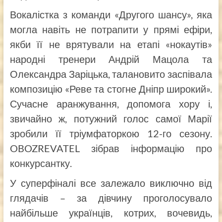
Вокалістка з команди «Другого шансу», яка
могла навіть не потрапити у прямі ефіри,
якби її не врятували на етапі «нокаутів»
народні тренери Андрій Мацола та
Олександра Заріцька, талановито заспівала
композицію «Реве та стогне Дніпр широкий».
Сучасне аранжування, допомога хору і,
звичайно ж, потужний голос самої Марії
зробили її тріумфаторкою 12-го сезону.
OBOZREVATEL зібрав інформацію про
конкурсантку.
У суперфіналі все залежало виключно від
глядачів – за дівчину проголосувало
найбільше українців, котрих, вочевидь,