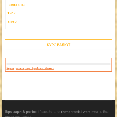
вологість:
тиск:
вітер:
КУРС ВАЛЮТ
Курси долара, євро і рубля по банках
Бровари & регіон
| Разработано:
Theme Freesia
|
WordPress
| © Все
права защищены