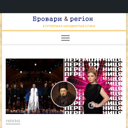
Перейти
Брова
к
В СУПЕРЕЧКАХ
НАРОДЖУЄТЬСЯ
содержимому
ІСТИНА
& регі
УКРАЇНА