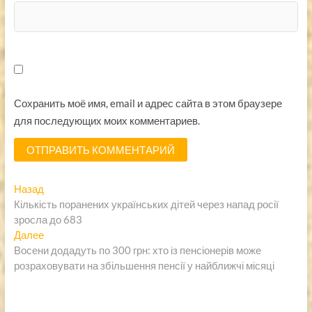
Сохранить моё имя, email и адрес сайта в этом браузере
для последующих моих комментариев.
Навигация
Предыдущая
Назад
запись:
Кількість поранених українських дітей через напад росії
по
зросла до 683
записям
Следующая
Далее
запись:
Восени додадуть по 300 грн: хто із пенсіонерів може
розраховувати на збільшення пенсії у найближчі місяці