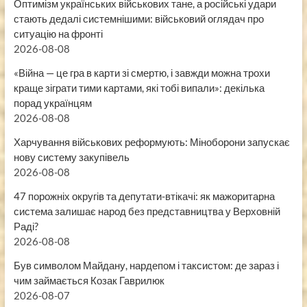
Оптимізм українських військових тане, а російські удари
стають дедалі системнішими: військовий оглядач про
ситуацію на фронті
2026-08-08
«Війна — це гра в карти зі смертю, і завжди можна трохи
краще зіграти тими картами, які тобі випали»: декілька
порад українцям
2026-08-08
Харчування військових реформують: Міноборони запускає
нову систему закупівель
2026-08-08
47 порожніх округів та депутати-втікачі: як мажоритарна
система залишає народ без представництва у Верховній
Раді?
2026-08-08
Був символом Майдану, нардепом і таксистом: де зараз і
чим займається Козак Гаврилюк
2026-08-07