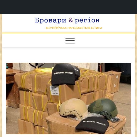
Перейти
Брова
к
В СУПЕРЕЧКАХ
НАРОДЖУЄТЬСЯ
содержимому
ІСТИНА
& регі