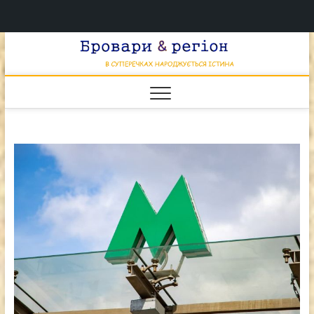
Перейти
Брова
к
В СУПЕРЕЧКАХ
НАРОДЖУЄТЬСЯ
содержимому
ІСТИНА
& регі