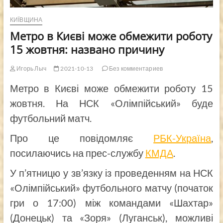
КИЇВЩИНА
Метро в Києві може обмежити роботу
15 жовтня: названо причину
Игорь Лыч
2021-10-13
Без комментариев
Метро в Києві може обмежити роботу 15
жовтня. На НСК «Олімпійський» буде
футбольний матч.
Про це повідомляє
РБК-Україна
,
посилаючись на прес-службу
КМДА
.
У п’ятницю у зв’язку із проведенням на НСК
«Олімпійський» футбольного матчу (початок
гри о 17:00) між командами «Шахтар»
(Донецьк) та «Зоря» (Луганськ), можливі