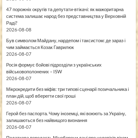
47 порожніх округів та депутати-втікачі: як мажоритарна
система залишає народ без представництва у Верховній
Раді?
2026-08-08
Був символом Майдану, нардепом і таксистом: де зараз і
чим займається Козак Гаврилюк
2026-08-07
Росія формує бойові підрозділи з українських
військовополонених – ISW
2026-08-07
Мікрокредити без міфів: три типові сценарії позичальника і
план дій, щоб вберегти свої гроші
2026-08-07
Герой без паспорта. Чому іноземці, які воюють за Україну,
залишаються без найвищого визнання
2026-08-07
Податкова передасть Міноборони дані про чоловіків віком