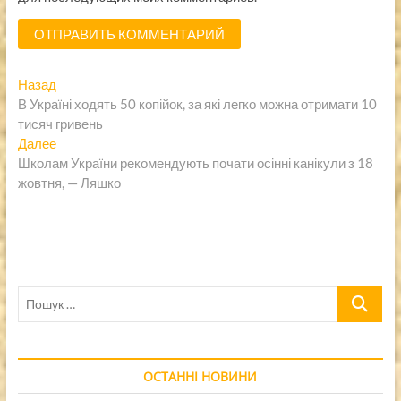
Навигация
Предыдущая
Назад
запись:
В Україні ходять 50 копійок, за які легко можна отримати 10
по
тисяч гривень
записям
Следующая
Далее
запись:
Школам України рекомендують почати осінні канікули з 18
жовтня, — Ляшко
Пошук
…
ОСТАННІ НОВИНИ