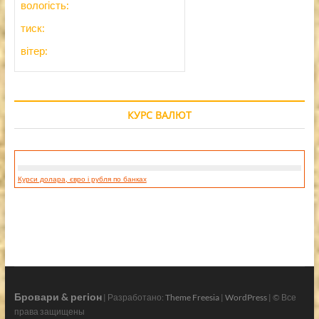
вологість:
тиск:
вітер:
КУРС ВАЛЮТ
Курси долара, євро і рубля по банках
Бровари & регіон
| Разработано:
Theme Freesia
|
WordPress
| © Все
права защищены