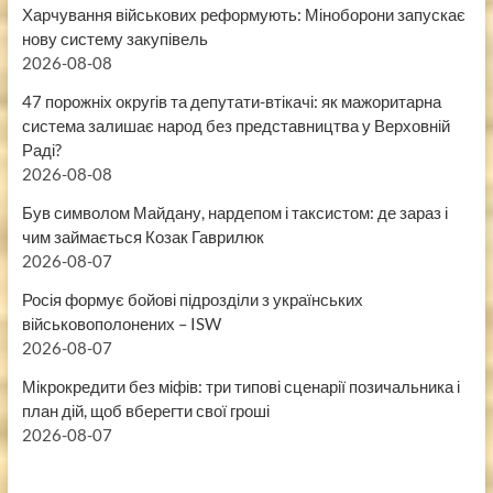
Харчування військових реформують: Міноборони запускає
нову систему закупівель
2026-08-08
47 порожніх округів та депутати-втікачі: як мажоритарна
система залишає народ без представництва у Верховній
Раді?
2026-08-08
Був символом Майдану, нардепом і таксистом: де зараз і
чим займається Козак Гаврилюк
2026-08-07
Росія формує бойові підрозділи з українських
військовополонених – ISW
2026-08-07
Мікрокредити без міфів: три типові сценарії позичальника і
план дій, щоб вберегти свої гроші
2026-08-07