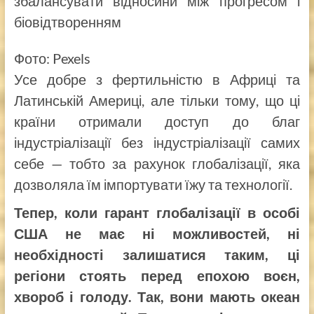
збалансувати відносини між прогресом і
біовідтворенням
Фото: Pexels
Усе добре з фертильністю в Африці та
Латинській Америці, але тільки тому, що ці
країни отримали доступ до благ
індустріалізації без індустріалізації самих
себе — тобто за рахунок глобалізації, яка
дозволяла їм імпортувати їжу та технології.
Тепер, коли гарант глобалізації в особі
США не має ні можливостей, ні
необхідності залишатися таким, ці
регіони стоять перед епохою воєн,
хвороб і голоду. Так, вони мають океан