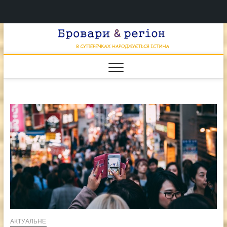
Перейти
Брова
к
В СУПЕРЕЧКАХ
НАРОДЖУЄТЬСЯ
содержимому
ІСТИНА
& регі
АКТУАЛЬНЕ