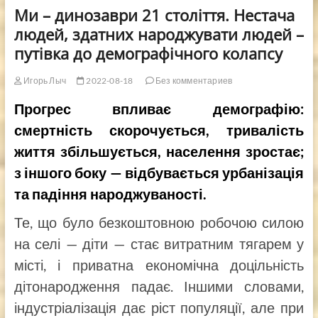
Ми – динозаври 21 століття. Нестача
людей, здатних народжувати людей –
путівка до демографічного колапсу
Игорь Лыч
2022-08-18
Без комментариев
Прогрес впливає демографію:
смертність скорочується, тривалість
життя збільшується, населення зростає;
з іншого боку — відбувається урбанізація
та падіння народжуваності.
Те, що було безкоштовною робочою силою
на селі — діти — стає витратним тягарем у
місті, і приватна економічна доцільність
дітонародження падає. Іншими словами,
індустріалізація дає ріст популяції, але при