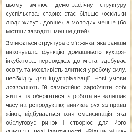
цьому змінює демографічну структуру
суспільства: старих стає більше (оскільки
люди живуть довше), а молодих менше (бо
містяни заводять менше дітей).
Змінюється структура сім’ї: жінка, яка раніше
виконувала функцію домашнього кухаря-
інкубатора, переїжджає до міста, здобуває
освіту, та можливість влитися у робочу силу,
необхідну для індустріалізації. Нові умови
дозволяють їй самостійно заробляти собі
життя, та оберігатися, а робота не залишає
часу на репродукцію; виникає рух за права
жінок, відбувається їхня емансипація, яка
обслуговує ринок і створює для його
учасниць нові ідентичності. «Вільна жінка»