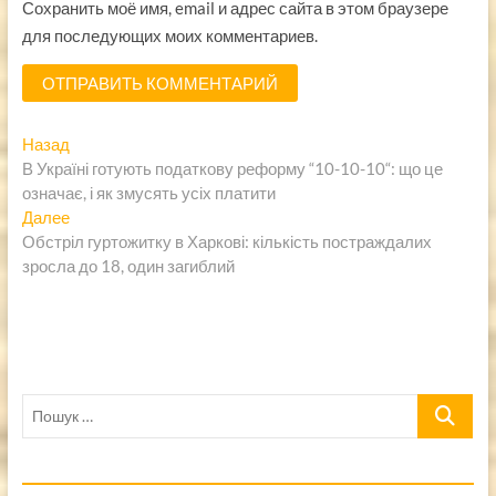
Сохранить моё имя, email и адрес сайта в этом браузере
для последующих моих комментариев.
Навигация
Предыдущая
Назад
запись:
В Україні готують податкову реформу “10-10-10“: що це
по
означає, і як змусять усіх платити
записям
Следующая
Далее
запись:
Обстріл гуртожитку в Харкові: кількість постраждалих
зросла до 18, один загиблий
Пошук
…