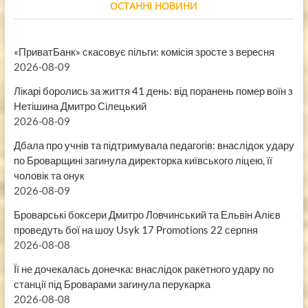
ОСТАННІ НОВИНИ
«ПриватБанк» скасовує пільги: комісія зросте з вересня
2026-08-09
Лікарі боролись за життя 41 день: від поранень помер воїн з
Нетішина Дмитро Сілецький
2026-08-09
Дбала про учнів та підтримувала педагогів: внаслідок удару
по Броварщині загинула директорка київського ліцею, її
чоловік та онук
2026-08-09
Броварські боксери Дмитро Ловчинський та Ельвін Алієв
проведуть бої на шоу Usyk 17 Promotions 22 серпня
2026-08-08
Її не дочекалась донечка: внаслідок ракетного удару по
станції під Броварами загинула перукарка
2026-08-08