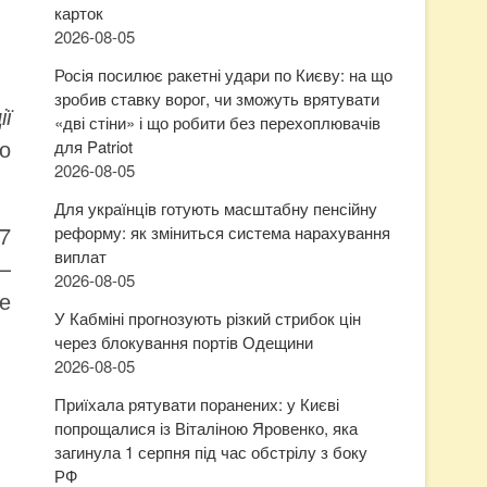
карток
2026-08-05
Росія посилює ракетні удари по Києву: на що
зробив ставку ворог, чи зможуть врятувати
ї
«дві стіни» і що робити без перехоплювачів
о
для Patriot
2026-08-05
Для українців готують масштабну пенсійну
7
реформу: як зміниться система нарахування
виплат
—
2026-08-05
е
У Кабміні прогнозують різкий стрибок цін
через блокування портів Одещини
2026-08-05
Приїхала рятувати поранених: у Києві
попрощалися із Віталіною Яровенко, яка
загинула 1 серпня під час обстрілу з боку
РФ