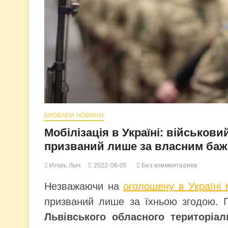
БРОВАРИ НОВИНИ
Мобілізація в Україні: військови
призваний лише за власним ба
Игорь Лыч
2022-06-05
Без комментариев
Незважаючи на
оголошену в Україні 
призваний лише за їхньою згодою. 
Львівського обласного територіал