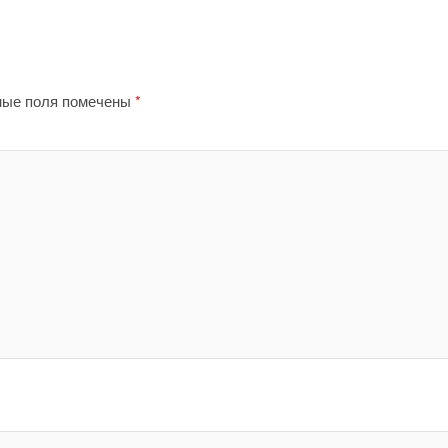
ные поля помечены
*