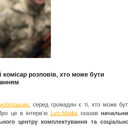
й комісар розповів, хто може бути
жанням
мобілізацію
, серед громадян є ті, хто може бу
Про це в інтерв’ю
Lviv.Media
сказав
начальни
ьного центру комплектування та соціально