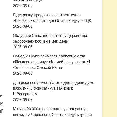
2026-08-06
Відстрочку продовжать автоматично:
«Резерв+» оновить дані без походу до ТЦК
2026-08-06
Яблучний Спас: що святять у церкві і що
заборонено робити в цей день
2026-08-06
Понад 20 років займався евакуацією тіл
військових: загинув відомий пошуковець зі
Слов’янська Олексій Юков
2026-08-06
Два роки невідомості стали для родини дуже
важкими: у бою загинув захисник
із Закарпаття
ти
2026-08-06
к
Мінус 100 000 грн за хвилину: шахраї під
ї
виглядом Червоного Хреста крадуть гроші з