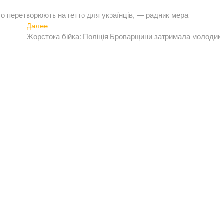
то перетворюють на гетто для українців, — радник мера
Следующая
Далее
запись:
Жорстока бійка: Поліція Броварщини затримала молоди