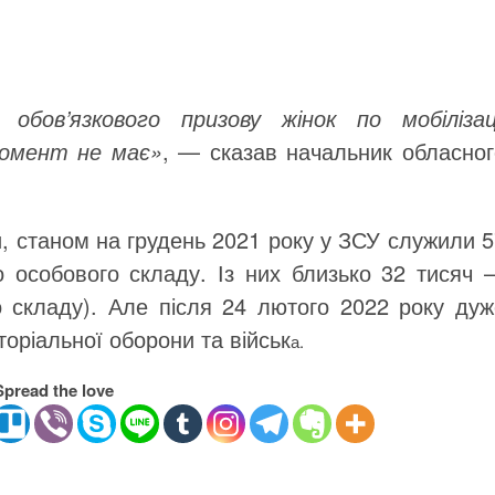
обов’язкового призову жінок по мобілізаці
момент не має»
, — сказав начальник обласног
, станом на грудень 2021 року у ЗСУ служили 5
о особового складу. Із них близько 32 тисяч 
о складу). Але після 24 лютого 2022 року дуж
торіальної оборони та військ
а.
Spread the love