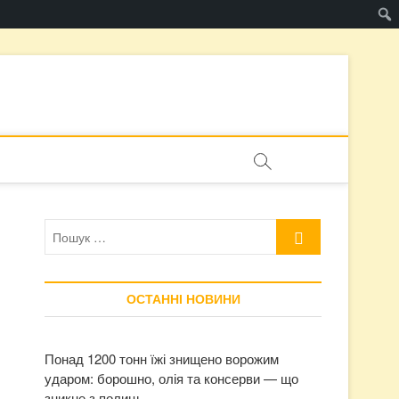
Пошук
…
ОСТАННІ НОВИНИ
Понад 1200 тонн їжі знищено ворожим
ударом: борошно, олія та консерви — що
зникне з полиць