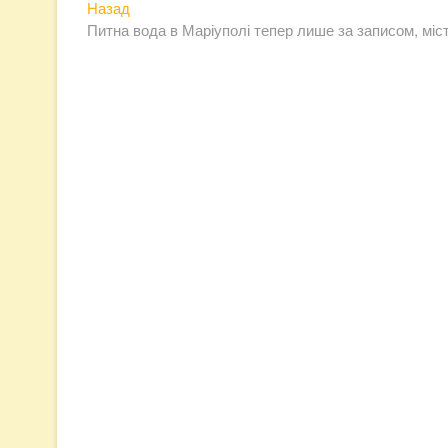
Предыдущая
Навигация
Назад
запись:
Питна вода в Маріуполі тепер лише за записом, міс
по
записям