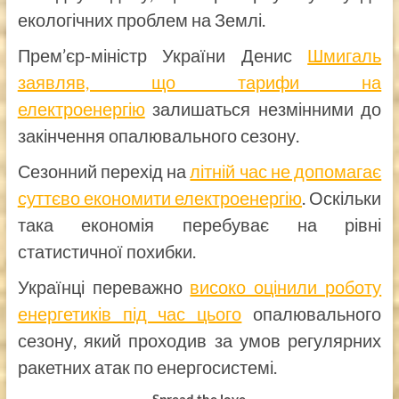
екологічних проблем на Землі.
Прем’єр-міністр України Денис
Шмигаль
заявляв, що тарифи на
електроенергію
залишаться незмінними до
закінчення опалювального сезону.
Сезонний перехід на
літній час не допомагає
суттєво економити електроенергію
. Оскільки
така економія перебуває на рівні
статистичної похибки.
Українці переважно
високо оцінили роботу
енергетиків під час цього
опалювального
сезону, який проходив за умов регулярних
ракетних атак по енергосистемі.
Spread the love