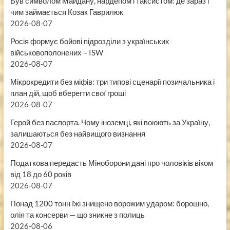
Був символом Майдану, нардепом і таксистом: де зараз і
чим займається Козак Гаврилюк
2026-08-07
Росія формує бойові підрозділи з українських
військовополонених – ISW
2026-08-07
Мікрокредити без міфів: три типові сценарії позичальника і
план дій, щоб вберегти свої гроші
2026-08-07
Герой без паспорта. Чому іноземці, які воюють за Україну,
залишаються без найвищого визнання
2026-08-07
Податкова передасть Міноборони дані про чоловіків віком
від 18 до 60 років
2026-08-07
Понад 1200 тонн їжі знищено ворожим ударом: борошно,
олія та консерви — що зникне з полиць
2026-08-06