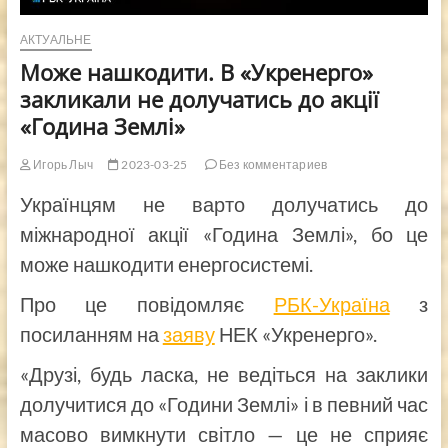
АКТУАЛЬНЕ
Може нашкодити. В «Укренерго»
закликали не долучатись до акції
«Година Землі»
Игорь Лыч
2023-03-25
Без комментариев
Українцям не варто долучатись до
міжнародної акції «Година Землі», бо це
може нашкодити енергосистемі.
Про це повідомляє
РБК-Україна
з
посиланням на
заяву
НЕК «Укренерго».
«Друзі, будь ласка, не ведіться на заклики
долучитися до «Години Землі» і в певний час
масово вимкнути світло — це не сприяє