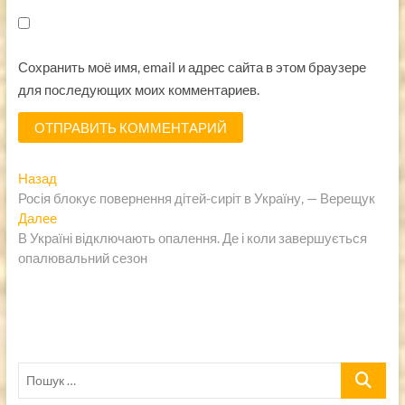
Сохранить моё имя, email и адрес сайта в этом браузере
для последующих моих комментариев.
Навигация
Предыдущая
Назад
запись:
Росія блокує повернення дітей-сиріт в Україну, — Верещук
по
Следующая
Далее
записям
запись:
В Україні відключають опалення. Де і коли завершується
опалювальний сезон
Пошук
…