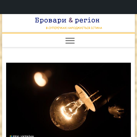
Перейти
Брова
к
В СУПЕРЕЧКАХ
НАРОДЖУЄТЬСЯ
содержимому
ІСТИНА
& регі